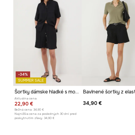
nastavenie.
Materiál z lyocellu
je príjemný na dotyk a zaisťuje prie
leto.
Zásuvné bočné vrecká
umožňujú pohodlné uskladneni
predmetov.
Štruktúra tkaniny
s diagonálnou väzbou dodáva materi
Hladký vzor
v čiernej farbe uľahčuje kombinovanie šort
-34%
prvkami šatníka.
SUMMER SALE
Šortky dámske hladké s modalom
Aktuálna cena:
34,90 €
22,90 €
Bežná cena:
34,90 €
Najnižšia cena za posledných 30 dní pred
poskytnutím zľavy:
34,90 €