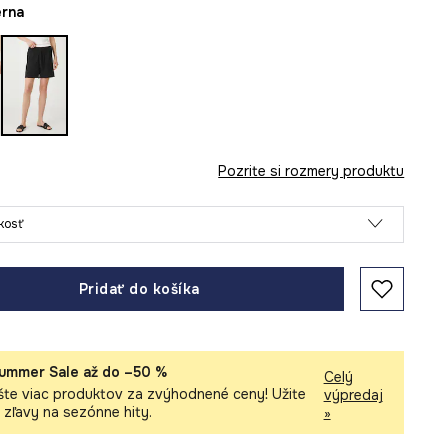
ierna
Pozrite si rozmery produktu
ľkosť
Pridať do košíka
ummer Sale až do –50 %
Celý
šte viac produktov za zvýhodnené ceny! Užite
výpredaj
i zľavy na sezónne hity.
»