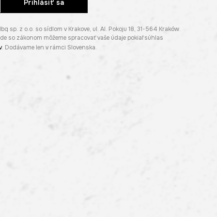
Prihlásiť sa
p. z o.o. so sídlom v Krakove, ul. Al. Pokoju 18, 31-564 Kraków.
lade so zákonom môžeme spracovať vaše údaje pokiaľ súhlas
v
. Dodávame len v rámci Slovenska.