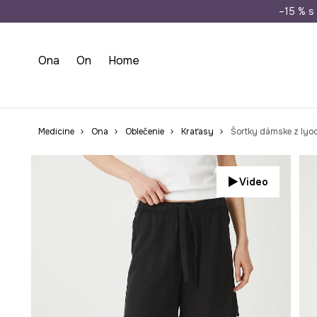
Doprava zada
–15 % s 
Ona
On
Home
Medicine
Ona
Oblečenie
Kraťasy
Šortky dámske z lyoc
Video