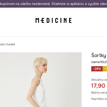
rmo od 50 €
kupónom na všetko nezľavnené. Stiahnite si aplikáciu a využite zľav
Odoslanie aj do 24 hodín
30 dní na 
ellu hladké
Šortky 
čierne RS
-28%
S
Aktuálna c
17,90
Bežná cena
Najnižšia c