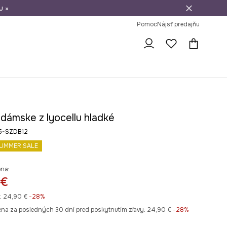
u »
vrátenie tovaru
Pomoc
Nájsť predajňu
dámske z lyocellu hladké
25-SZDB12
UMMER SALE
ena:
 €
:
24,90 €
-28%
ena za posledných 30 dní pred poskytnutím zľavy:
24,90 €
 -28%