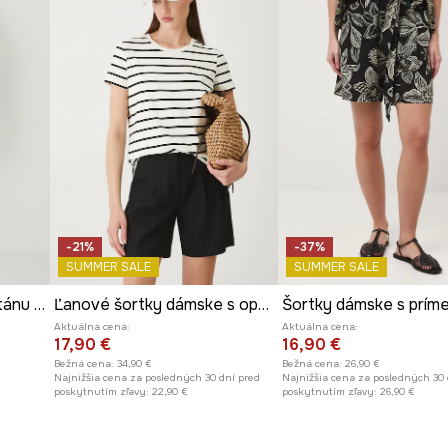
ID produktu
RS25
dušnosť, ideálny na
Výrobca
e drobných
álu jemnú textúru.
iek s rôznorodými
-21%
-37%
SUMMER SALE
SUMMER SALE
Bavlnené šortky z elastánu s opaskom čierna farba
Ľanové šortky dámske s opaskom hladké čierna farba
Aktuálna cena:
Aktuálna cena:
17,90 €
16,90 €
Bežná cena:
34,90 €
Bežná cena:
26,90 €
Najnižšia cena za posledných 30 dní pred
Najnižšia cena za posledných 30 
poskytnutím zľavy:
22,90 €
poskytnutím zľavy:
26,90 €