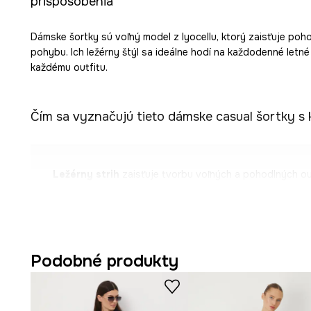
prispôsobenia
Dámske šortky sú voľný model z lyocellu, ktorý zaisťuje poho
pohybu. Ich ležérny štýl sa ideálne hodí na každodenné letné 
každému outfitu.
Čím sa vyznačujú tieto dámske casual šortky s
Ležérny strih
zaisťuje tvorbu voľných a pohodlných ou
Voľný strih
nohavíc umožňuje plnú voľnosť pohybu a poh
teplých dňoch.
Klasický pás
s elastickou gumou zaisťuje prispôsobenie
Podobné produkty
používaní.
Opasok na viazanie
v páse dodáva outfitu ľahkosť a u