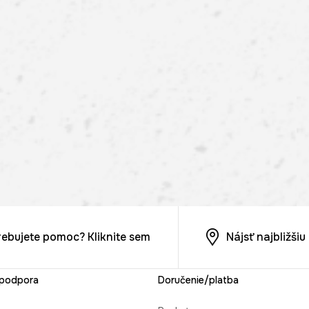
rebujete pomoc? Kliknite sem
Nájsť najbližši
 podpora
Doručenie/platba