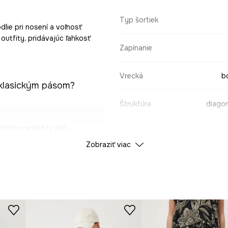
Typ šortiek
dlie pri nosení a voľnosť
outfity, pridávajúc ľahkosť
Zapínanie
Vrecká
b
 klasickým pásom?
Štruktúra
diagon
tfitov na každý deň.
Rozlíšenie
Zobraziť viac
odlie pri nosení v
ÚDAJE O PRODUKTE
 a pohodlie pri
Farba
možňuje individuálne