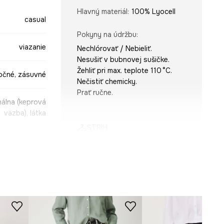
Hlavný materiál
:
100% Lyocell
casual
Pokyny na údržbu
:
viazanie
Nechlórovať / Nebieliť.
Nesušiť v bubnovej sušičke.
Žehliť pri max. teplote 110 °C.
očné, zásuvné
Nečistiť chemicky.
Prať ručne.
álna (keprová
väzba), látka
STRIH
BASIC
Driek
:
regular waist
Strih
:
voľný
ROZMERY
čierna
Vnútorná dĺžka nohavíc
:
17 cm