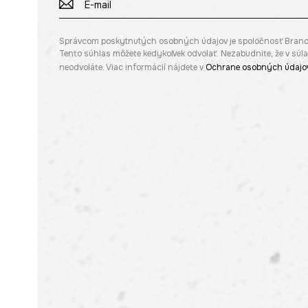
Správcom poskytnutých osobných údajov je spoločnosť Brandbq s
Tento súhlas môžete kedykoľvek odvolať. Nezabudnite, že v sú
neodvoláte. Viac informácií nájdete v
Ochrane osobných údajo