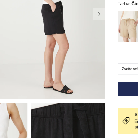
Farba:
č
Zvoľte ve
S
E
s