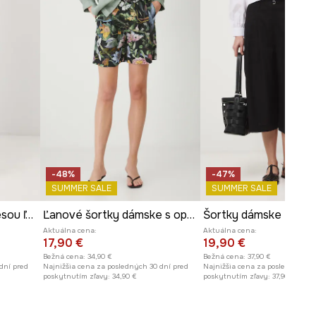
Šírka nohavíc na spodku
:
34 cm
-SZDB12-99X
Rozmery uvedené pre veľkosť
:
S.
Šírka v páse
:
36,5 cm
Výška sedu
:
28 cm
Šírka v bokoch
:
51 cm
Pozrite si rozmery produktu
-48%
-47%
SUMMER SALE
SUMMER SALE
Šortky dámske s prímesou ľanu
Ľanové šortky dámske s opaskom vzorovaná čierna farba
Aktuálna cena:
Aktuálna cena:
17,90 €
19,90 €
Bežná cena:
34,90 €
Bežná cena:
37,90 €
dní pred
Najnižšia cena za posledných 30 dní pred
Najnižšia cena za posledných 30
poskytnutím zľavy:
34,90 €
poskytnutím zľavy:
37,90 €