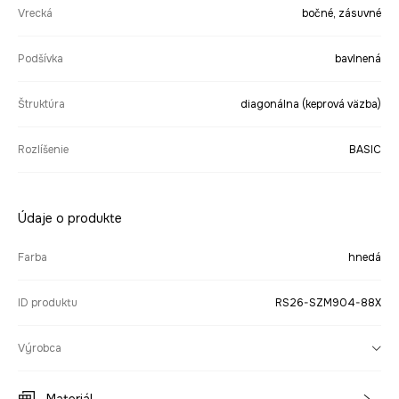
Vrecká
bočné, zásuvné
Podšívka
bavlnená
Štruktúra
diagonálna (keprová väzba)
Rozlíšenie
BASIC
Údaje o produkte
Farba
hnedá
ID produktu
RS26-SZM904-88X
Výrobca