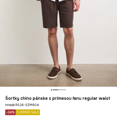
Šortky chino pánske s prímesou ľanu regular waist
hnedé RS26-SZM904
-34%
SUMMER SALE