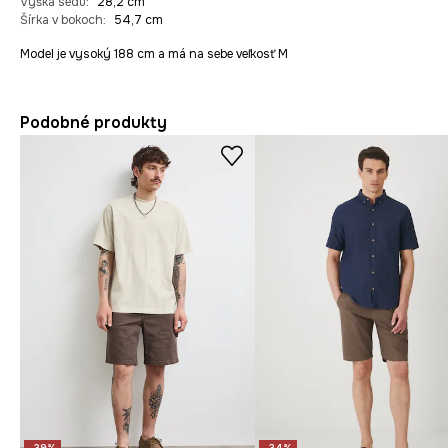
Výška sedu
:
28,2 cm
Šírka v bokoch
:
54,7 cm
Model je vysoký 188 cm a má na sebe veľkosť M
Podobné produkty
-39%
-34%