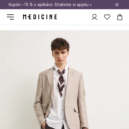
Kupón –15 % v aplikácii. Stiahnite si appku »
Doprava zadarmo od 50 €
Medicine
On
Oblečenie
Kraťasy