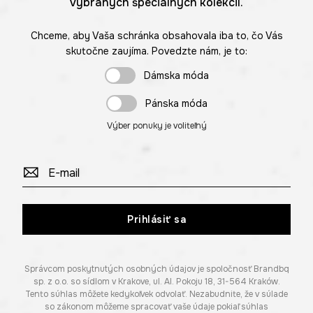
vybraných špeciálnych kolekcií.
Chceme, aby Vaša schránka obsahovala iba to, čo Vás
skutočne zaujíma. Povedzte nám, je to:
Dámska móda
Pánska móda
Výber ponuky je voliteľný
Prihlásiť sa
Správcom poskytnutých osobných údajov je spoločnosť Brandbq
sp. z o.o. so sídlom v Krakove, ul. Al. Pokoju 18, 31-564 Kraków.
Tento súhlas môžete kedykoľvek odvolať. Nezabudnite, že v súlade
so zákonom môžeme spracovať vaše údaje pokiaľ súhlas