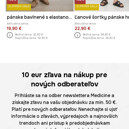
SUMMER SALE
SUMMER SALE
pánske bavlnené s elastanom regular waist
Aktuálna cena:
Aktuálna cena:
19,90 €
22,90 €
Bežná cena:
32,90 €
Bežná cena:
34,90 €
Najnižšia cena:
32,90 €
Najnižšia cena:
34,90 €
10 eur
zľava na nákup pre
nových odberateľov
Prihláste sa na odber newslettera Medicine a
získajte zľavu na vašu objednávku za min. 50 €.
Platí pre nových odberateľov. Nenechajte si ujsť
informácie o zľavách, výpredajoch a najnovších
trendoch ani prístup k predobjednávkam