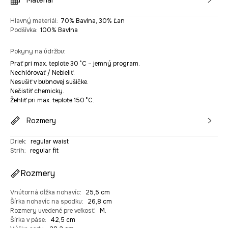
Materiál
Hlavný materiál
:
70% Bavlna, 30% Ľan
Podšívka
:
100% Bavlna
Pokyny na údržbu
:
Prať pri max. teplote 30 °C – jemný program.
Nechlórovať / Nebieliť.
Nesušiť v bubnovej sušičke.
Nečistiť chemicky.
Žehliť pri max. teplote 150 °C.
Rozmery
Driek
:
regular waist
Strih
:
regular fit
Rozmery
Vnútorná dĺžka nohavíc
:
25,5 cm
Šírka nohavíc na spodku
:
26,8 cm
Rozmery uvedené pre veľkosť
:
M.
Šírka v páse
:
42,5 cm