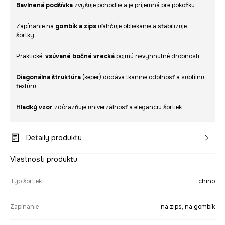
Bavlnená podšívka
zvyšuje pohodlie a je príjemná pre pokožku.
Zapínanie na
gombík a zips
uľahčuje obliekanie a stabilizuje
šortky.
Praktické,
vsúvané bočné vrecká
pojmú nevyhnutné drobnosti.
Diagonálna štruktúra
(keper) dodáva tkanine odolnosť a subtílnu
textúru.
Hladký vzor
zdôrazňuje univerzálnosť a eleganciu šortiek.
Detaily produktu
Vlastnosti produktu
Typ šortiek
chino
Zapínanie
na zips, na gombík