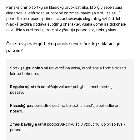
Pánske chino šortky sú klasický prvok šatníka, ktorý v sebe spája
eleganciu a ležérnosť. Vyrobené zo zmesi bavlny a ľanu, zaisťujú
pohodlie pri nosení, pričom si zachovávajú elegantný vzhľad. Ich
hladká textúra dodáva subtílny charakter, vďaka čomu sa dokonale
osvedčia v outfitoch, ktoré si vyžadujú pohodlie aj dobrý vkus.
Čím sa vyznačujú tieto pánske chino šortky s klasickým
pásom?
Šortky typu
chino
sú univerzálna voľba, ktorá spája formálnosť s
letnou ľahkosťou.
Regularný strih
umožňuje voľnosť pohybu a neobmedzuje
postavu.
Klasický pás
pohodlne sedí na bokoch a zaisťuje pohodlie pri
nosení.
Zmes
bavlny a ľanu
podporuje cirkuláciu vzduchu, čo prispieva k
pohodliu.