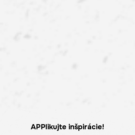
APPlikujte inšpirácie!