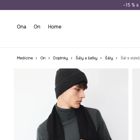
Doprava zada
–15 % s 
Ona
On
Home
Medicine
On
Doplnky
Šály a šatky
Šály
Šál s visk