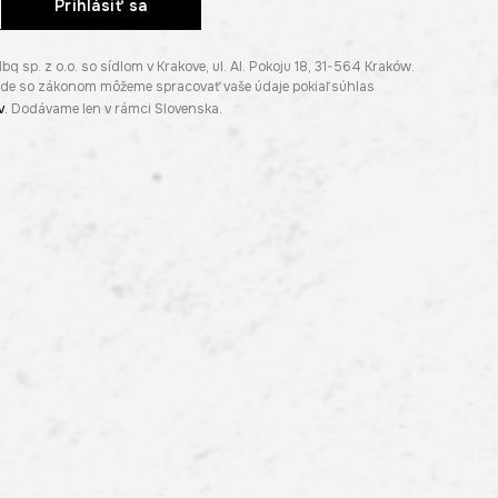
Prihlásiť sa
p. z o.o. so sídlom v Krakove, ul. Al. Pokoju 18, 31-564 Kraków.
lade so zákonom môžeme spracovať vaše údaje pokiaľ súhlas
v
. Dodávame len v rámci Slovenska.