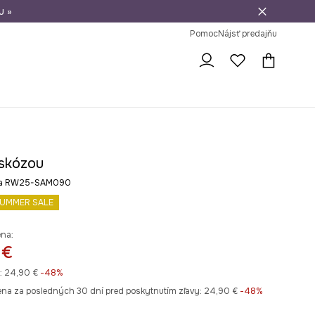
u »
vrátenie tovaru
Pomoc
Nájsť predajňu
iskózou
rba RW25-SAM090
UMMER SALE
ena:
 €
:
24,90 €
-48%
ena za posledných 30 dní pred poskytnutím zľavy:
24,90 €
 -48%