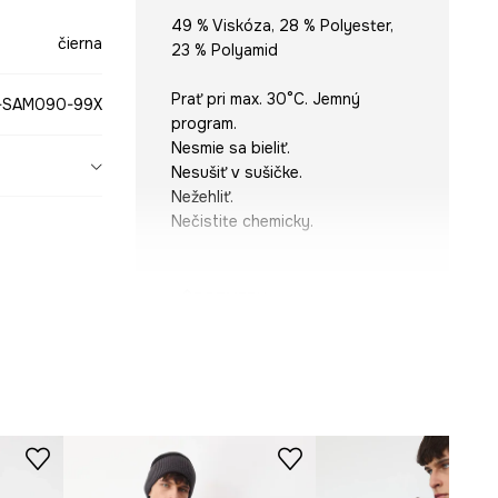
49 % Viskóza, 28 % Polyester,
čierna
23 % Polyamid
Prať pri max. 30°C. Jemný
-SAM090-99X
program.
Nesmie sa bieliť.
Nesušiť v sušičke.
Nežehliť.
Nečistite chemicky.
ROZMERY
Model je vysoký 189 cm a má na
sebe veľkosť ONE