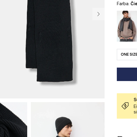
Farba:
č
ONE SIZ
S
E
s