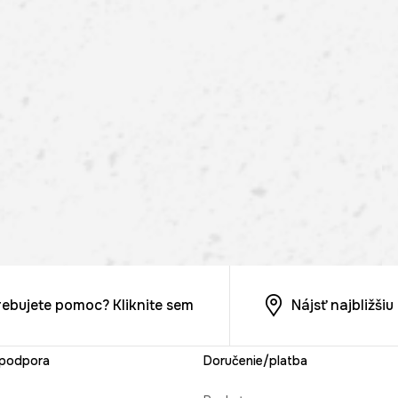
rebujete pomoc? Kliknite sem
Nájsť najbližši
 podpora
Doručenie/platba