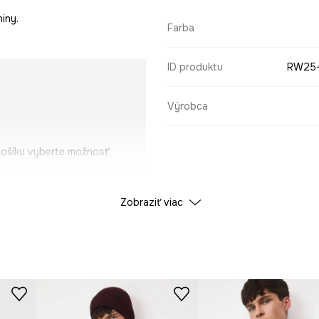
iny.
Farba
ID produktu
RW25
Výrobca
košíku vyberte možnosť
Zobraziť viac