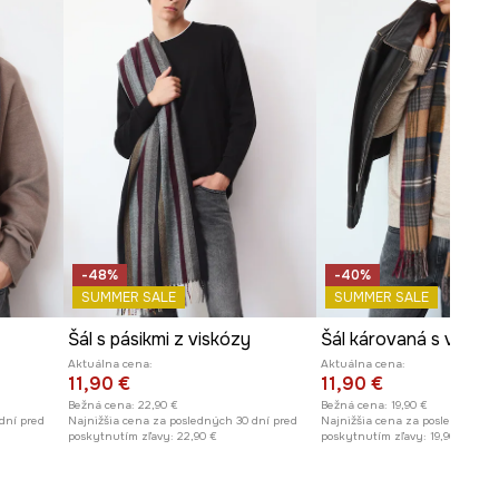
-48%
-40%
SUMMER SALE
SUMMER SALE
Šál s pásikmi z viskózy
Šál károvaná s viskó
Aktuálna cena:
Aktuálna cena:
11,90 €
11,90 €
Bežná cena:
22,90 €
Bežná cena:
19,90 €
dní pred
Najnižšia cena za posledných 30 dní pred
Najnižšia cena za posledných 30
poskytnutím zľavy:
22,90 €
poskytnutím zľavy:
19,90 €