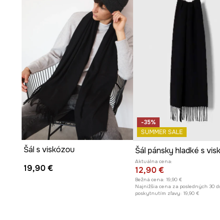
-35%
SUMMER SALE
Šál s viskózou
Aktuálna cena:
19,90 €
12,90 €
Bežná cena:
19,90 €
Najnižšia cena za posledných 30 d
poskytnutím zľavy:
19,90 €