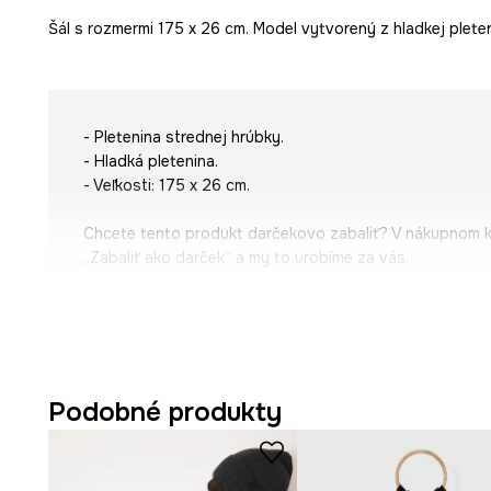
Šál s rozmermi 175 x 26 cm. Model vytvorený z hladkej pleten
- Pletenina strednej hrúbky.
- Hladká pletenina.
- Veľkosti: 175 x 26 cm.
Chcete tento produkt darčekovo zabaliť? V nákupnom 
„Zabaliť ako darček“ a my to urobíme za vás.
Podobné produkty