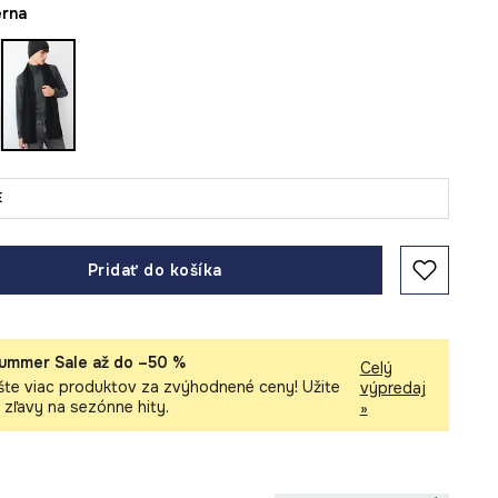
ierna
E
Pridať do košíka
ummer Sale až do –50 %
Celý
šte viac produktov za zvýhodnené ceny! Užite
výpredaj
i zľavy na sezónne hity.
»