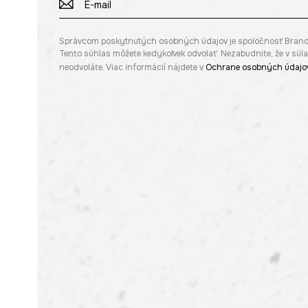
Správcom poskytnutých osobných údajov je spoločnosť Brandbq s
Tento súhlas môžete kedykoľvek odvolať. Nezabudnite, že v sú
neodvoláte. Viac informácií nájdete v
Ochrane osobných údajo