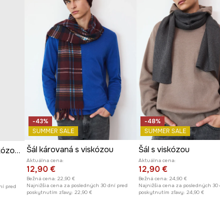
-43%
-48%
SUMMER SALE
SUMMER SALE
Šál károvaná s viskózou
Šál s viskózou
Šál pánsky hladké s viskózou čierna farba
Aktuálna cena:
Aktuálna cena:
12,90 €
12,90 €
Bežná cena:
22,90 €
Bežná cena:
24,90 €
Najnižšia cena za posledných 30 dní pred
Najnižšia cena za posledných 30 
ní pred
poskytnutím zľavy:
22,90 €
poskytnutím zľavy:
24,90 €