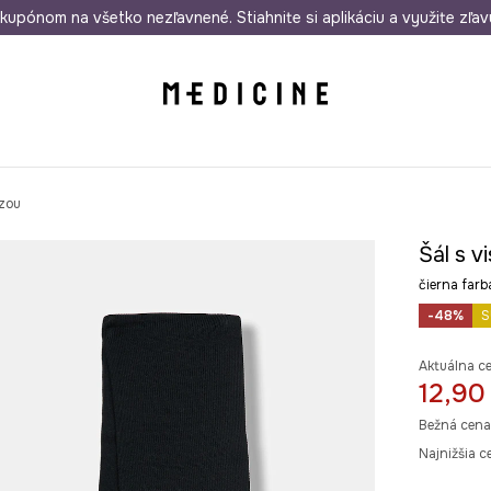
rmo od 50 €
kupónom na všetko nezľavnené. Stiahnite si aplikáciu a využite zľav
Odoslanie aj do 24 hodín
30 dní na 
ózou
Šál s v
čierna fa
-48%
S
Aktuálna c
12,90
Bežná cena
Najnižšia c