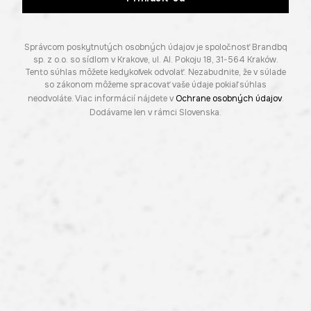
Správcom poskytnutých osobných údajov je spoločnosť Brandbq
sp. z o.o. so sídlom v Krakove, ul. Al. Pokoju 18, 31-564 Kraków.
Tento súhlas môžete kedykoľvek odvolať. Nezabudnite, že v súlade
so zákonom môžeme spracovať vaše údaje pokiaľ súhlas
neodvoláte. Viac informácií nájdete v
Ochrane osobných údajov
.
Dodávame len v rámci Slovenska.