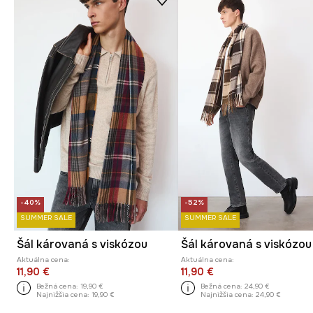
-40%
-52%
SUMMER SALE
SUMMER SALE
Šál károvaná s viskózou
Šál károvaná s viskózou
Aktuálna cena:
Aktuálna cena:
11,90 €
11,90 €
Bežná cena:
19,90 €
Bežná cena:
24,90 €
Najnižšia cena:
19,90 €
Najnižšia cena:
24,90 €