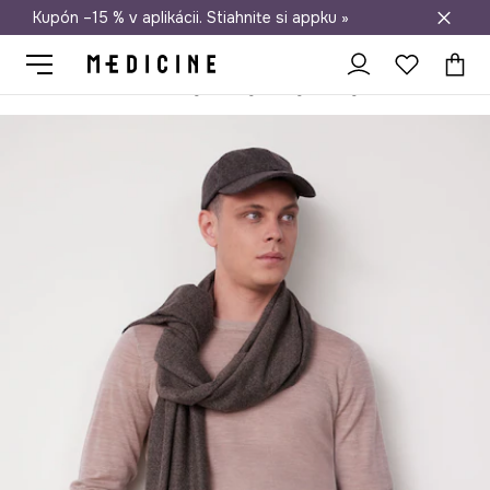
Kupón –15 % v aplikácii. Stiahnite si appku »
Doprava zadarmo od 50 €
Medicine
On
Doplnky
Šály a šatky
Šály
Šál s viskózou