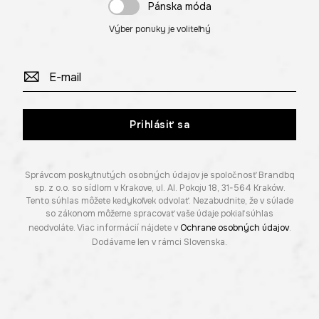
Pánska móda
Výber ponuky je voliteľný
Prihlásiť sa
Správcom poskytnutých osobných údajov je spoločnosť Brandbq
sp. z o.o. so sídlom v Krakove, ul. Al. Pokoju 18, 31-564 Kraków.
Tento súhlas môžete kedykoľvek odvolať. Nezabudnite, že v súlade
so zákonom môžeme spracovať vaše údaje pokiaľ súhlas
neodvoláte. Viac informácií nájdete v
Ochrane osobných údajov
.
Dodávame len v rámci Slovenska.