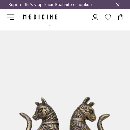
Kupón –15 % v aplikácii. Stiahnite si appku »
Doprava zadarmo od 50 €
Medicine
Home
Obývacia izba
Dekorácie
Rukoväte