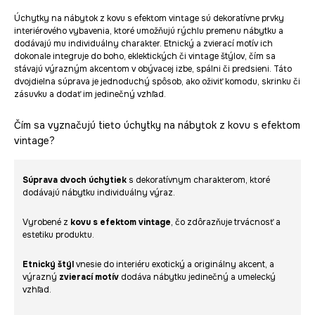
Úchytky na nábytok z kovu s efektom vintage sú dekoratívne prvky
interiérového vybavenia, ktoré umožňujú rýchlu premenu nábytku a
dodávajú mu individuálny charakter. Etnický a zvierací motív ich
dokonale integruje do boho, eklektických či vintage štýlov, čím sa
stávajú výrazným akcentom v obývacej izbe, spálni či predsieni. Táto
dvojdielna súprava je jednoduchý spôsob, ako oživiť komodu, skrinku či
zásuvku a dodať im jedinečný vzhľad.
Čím sa vyznačujú tieto úchytky na nábytok z kovu s efektom
vintage?
Súprava dvoch úchytiek
s dekoratívnym charakterom, ktoré
dodávajú nábytku individuálny výraz.
Vyrobené z
kovu s efektom vintage
, čo zdôrazňuje trvácnosť a
estetiku produktu.
Etnický štýl
vnesie do interiéru exotický a originálny akcent, a
výrazný
zvierací motív
dodáva nábytku jedinečný a umelecký
vzhľad.