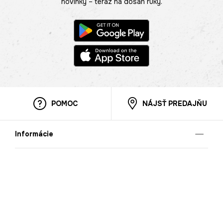
novinky – teraz na dosah ruky.
POMOC
NÁJSŤ PREDAJŇU
Informácie
O nás
Mobilná apilkácia
Pravidlá pre prezentovanie tovaru
Blog