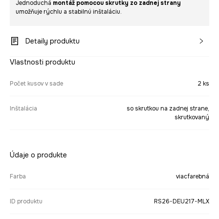
Jednoduchá
montáž pomocou skrutky zo zadnej strany
umožňuje rýchlu a stabilnú inštaláciu.
Detaily produktu
Vlastnosti produktu
Počet kusov v sade
2 ks
Inštalácia
so skrutkou na zadnej strane,
skrutkovaný
Údaje o produkte
Farba
viacfarebná
ID produktu
RS26-DEU217-MLX