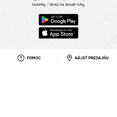
novinky – teraz na dosah ruky.
POMOC
NÁJSŤ PREDAJŇU
Informácie
O nás
Mobilná apilkácia
Pravidlá pre prezentovanie tovaru