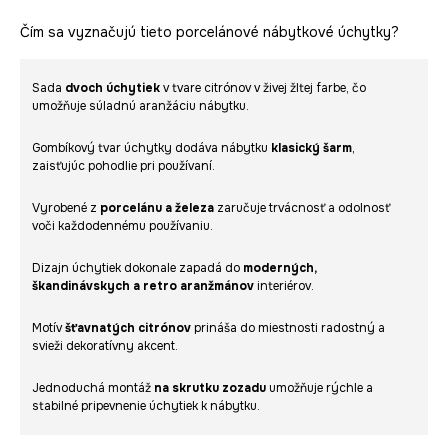
Čím sa vyznačujú tieto porcelánové nábytkové úchytky?
Sada
dvoch úchytiek
v tvare citrónov v živej žltej farbe, čo
umožňuje súladnú aranžáciu nábytku.
Gombíkový tvar úchytky dodáva nábytku
klasický šarm
,
zaisťujúc pohodlie pri používaní.
Vyrobené z
porcelánu a železa
zaručuje trvácnosť a odolnosť
voči každodennému používaniu.
Dizajn úchytiek dokonale zapadá do
moderných,
škandinávskych a retro aranžmánov
interiérov.
Motív
šťavnatých citrónov
prináša do miestnosti radostný a
svieži dekoratívny akcent.
Jednoduchá montáž
na skrutku zozadu
umožňuje rýchle a
stabilné pripevnenie úchytiek k nábytku.