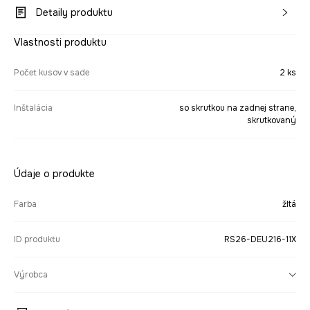
Detaily produktu
Vlastnosti produktu
Počet kusov v sade
2 ks
Inštalácia
so skrutkou na zadnej strane,
skrutkovaný
Údaje o produkte
Farba
žltá
ID produktu
RS26-DEU216-11X
Výrobca