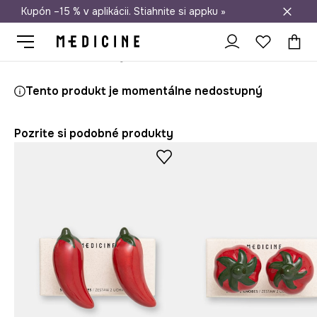
Kupón –15 % v aplikácii. Stiahnite si appku »
Doprava zadarmo od 50 €
Medicine
Home
Obývacia izba
Dekorácie
Rukoväte
Tento produkt je momentálne nedostupný
Pozrite si podobné produkty