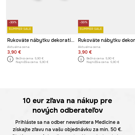
-33%
-33%
SUMMER SALE
SUMMER SALE
Rukoväte nábytku dekoratívne vyrobené z porcelánu
Aktuálna cena:
Aktuálna cena:
3,90 €
3,90 €
Bežná cena:
5,90 €
Bežná cena:
5,90 €
Najnižšia cena:
5,90 €
Najnižšia cena:
5,90 €
10 eur
zľava na nákup pre
nových odberateľov
Prihláste sa na odber newslettera Medicine a
získajte zľavu na vašu objednávku za min. 50 €.