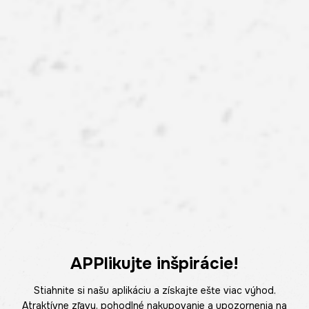
APPlikujte inšpirácie!
Stiahnite si našu aplikáciu a získajte ešte viac výhod.
Atraktívne zľavy, pohodlné nakupovanie a upozornenia na