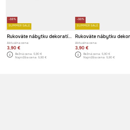
-33%
-33%
SUMMER SALE
SUMMER SALE
Rukoväte nábytku dekoratívne vyrobené z porcelánu
Aktuálna cena:
Aktuálna cena:
3,90 €
3,90 €
Bežná cena:
5,90 €
Bežná cena:
5,90 €
Najnižšia cena:
5,90 €
Najnižšia cena:
5,90 €