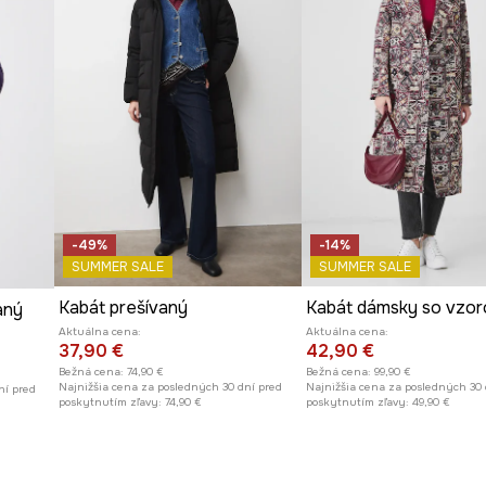
-49%
-14%
SUMMER SALE
SUMMER SALE
Kabát prešívaný
aný
Aktuálna cena:
Aktuálna cena:
37,90 €
42,90 €
Bežná cena:
74,90 €
Bežná cena:
99,90 €
Najnižšia cena za posledných 30 dní pred
Najnižšia cena za posledných 30 
ní pred
poskytnutím zľavy:
74,90 €
poskytnutím zľavy:
49,90 €