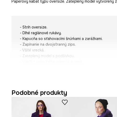
Páperový kabát typu oversize. Zateplený model vytvorený z 
- Strih oversize.
- Dlhé raglánové rukávy.
- Kapucňa so sťahovacími šnúrkami a zarážkami.
- Zapínanie na dvojstranný zips.
- Všité vrecká.
- Zateplený model s podšívkou.
- Výplň z prírodného páperia a peria.
- Prešívaný model.
- Dĺžka rukáva (meraná od kapucne): 80 cm.
- Dĺžka: 100 cm.
- Šírka poprsia: 68 cn.
- Veľkosti pre rozmer: S.
Podobné produkty