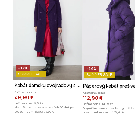
-37%
-24%
SUMMER SALE
SUMMER SALE
Kabát dámsky dvojradový s textúrou
Páperový kabát prešív
Aktuálna cena:
Aktuálna cena:
49,90 €
112,90 €
Bežná cena:
79,90 €
Bežná cena:
149,90 €
Najnižšia cena za posledných 30 dní pred
Najnižšia cena za posledných 30 d
poskytnutím zľavy:
79,90 €
poskytnutím zľavy:
149,90 €