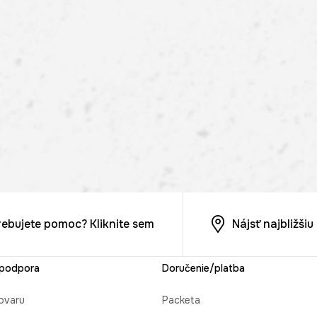
rebujete pomoc? Kliknite sem
Nájsť najbližši
 podpora
Doručenie/platba
ovaru
Packeta