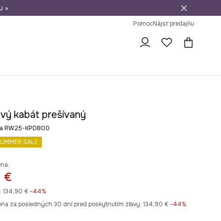
u »
vrátenie tovaru
Pomoc
Nájsť predajňu
vý kabát prešívaný
arba RW25-KPDB00
UMMER SALE
ena:
 €
:
134,90 €
-44%
ena za posledných 30 dní pred poskytnutím zľavy:
134,90 €
 -44%