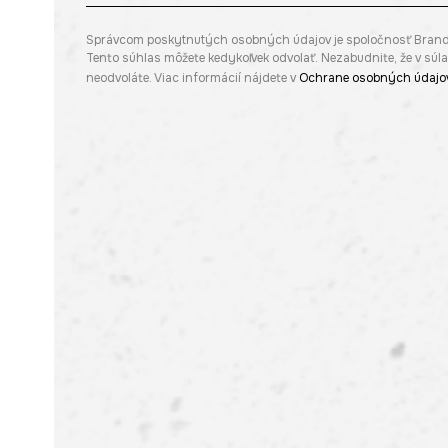
Správcom poskytnutých osobných údajov je spoločnosť Brandbq s
Tento súhlas môžete kedykoľvek odvolať. Nezabudnite, že v sú
neodvoláte. Viac informácií nájdete v
Ochrane osobných údajo