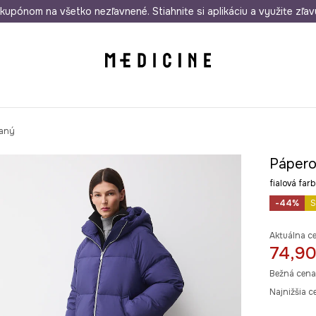
rmo od 50 €
kupónom na všetko nezľavnené. Stiahnite si aplikáciu a využite zľav
Odoslanie aj do 24 hodín
30 dní na 
vaný
Pápero
fialová f
-44%
S
Aktuálna c
74,90
Bežná cena
Najnižšia c