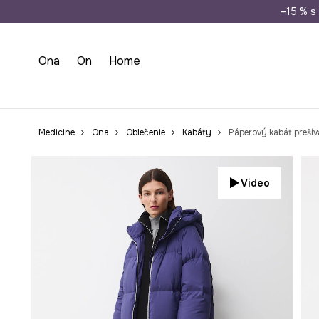
Doprava zada
–15 % s 
Ona
On
Home
Medicine
Ona
Oblečenie
Kabáty
Páperový kabát preší
Video