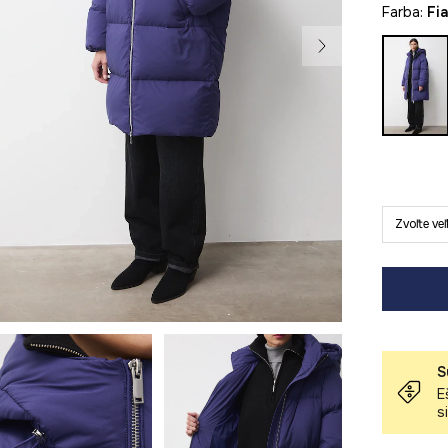
Farba:
fi
Zvoľte ve
S
E
s