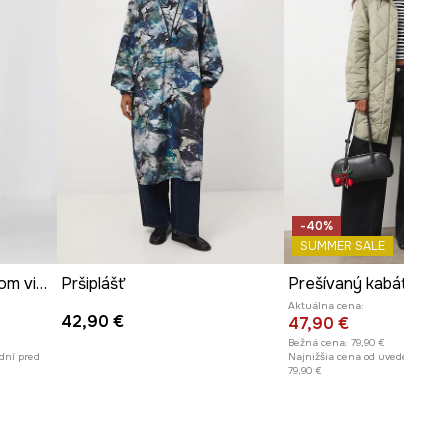
ROZMERY
Pozrite si rozmery produktu
-40%
SUMMER SALE
Kabát dámsky so vzorom viac farieb
Pršiplášť
Prešívaný kabát dám
Aktuálna cena:
42,90 €
47,90 €
Bežná cena:
79,90 €
dní pred
Najnižšia cena od uvedenia do p
79,90 €