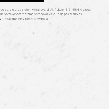
p. z o.o. so sídlom v Krakove, ul. Al. Pokoju 18, 31-564 Kraków.
lade so zákonom môžeme spracovať vaše údaje pokiaľ súhlas
v
. Dodávame len v rámci Slovenska.