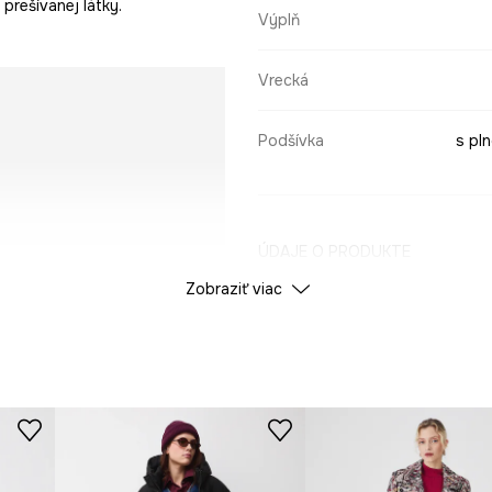
prešívanej látky.
Výplň
Vrecká
Podšívka
s pl
ÚDAJE O PRODUKTE
Zobraziť viac
Farba
ID produktu
RW25
Výrobca