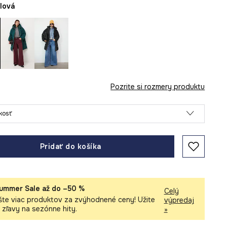
alová
Pozrite si rozmery produktu
ľkosť
Pridať do košíka
ummer Sale až do –50 %
Celý
šte viac produktov za zvýhodnené ceny! Užite
výpredaj
i zľavy na sezónne hity.
»