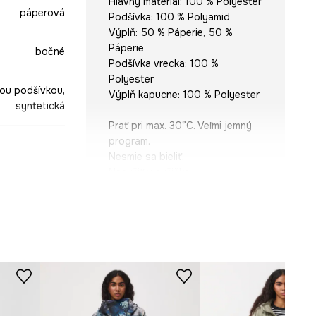
Hlavný materiál: 100 % Polyester
páperová
Podšívka: 100 % Polyamid
Výplň: 50 % Páperie, 50 %
Páperie
bočné
Podšívka vrecka: 100 %
Polyester
nou podšívkou,
Výplň kapucne: 100 % Polyester
syntetická
Prať pri max. 30°C. Veľmi jemný
program.
Nesmie sa bieliť.
Nesušiť v sušičke.
Nežehliť.
Nečistite chemicky.
fialová
-KPDB00-45X
STRIH
Strih
:
oversize