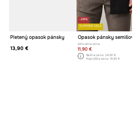
-29%
SUMMER SALE
Pletený opasok pánsky
Opasok pánsky semišov
Aktuálna cena:
13,90 €
11,90 €
Bežná cena:
24,90 €
Najnižšia cena:
16,90 €