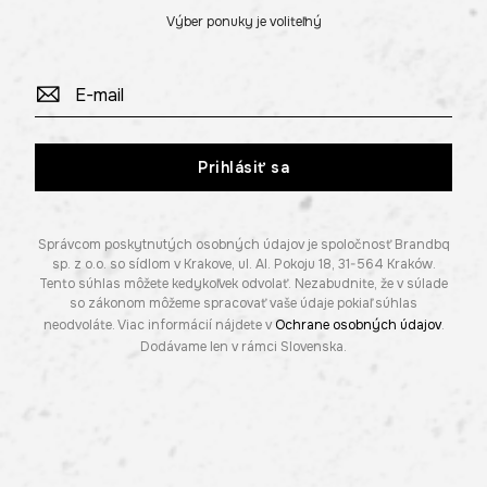
Výber ponuky je voliteľný
Prihlásiť sa
Správcom poskytnutých osobných údajov je spoločnosť Brandbq
sp. z o.o. so sídlom v Krakove, ul. Al. Pokoju 18, 31-564 Kraków.
Tento súhlas môžete kedykoľvek odvolať. Nezabudnite, že v súlade
so zákonom môžeme spracovať vaše údaje pokiaľ súhlas
neodvoláte. Viac informácií nájdete v
Ochrane osobných údajov
.
Dodávame len v rámci Slovenska.