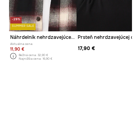
-29%
SUMMER SALE
Náhrdelník nehrdzavejúcej ocele
Aktuálna cena:
17,90 €
11,90 €
Bežná cena:
32,90 €
Najnižšia cena:
16,90 €