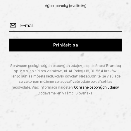
Výber ponuky je voliteľný
Prihlásiť sa
Správcom poskytnutých osobných údajov je spoločnosť Brandbq
sp. z o.o. so sídlom v Krakove, ul. Al. Pokoju 18, 31-564 Kraków.
Tento súhlas môžete kedykoľvek odvolať. Nezabudnite, že v súlade
so zákonom môžeme spracovať vaše údaje pokiaľ súhlas
neodvoláte. Viac informácií nájdete v
Ochrane osobných údajov
.
Dodávame len v rámci Slovenska.