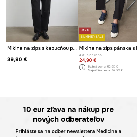
-52%
SUMMER SALE
Mikina na zips s kapucňou pánska s bavlnou hladká
Aktuálna cena:
39,90 €
24,90 €
Bežná cena:
52,90 €
Najnižšia cena:
52,90 €
10 eur
zľava na nákup pre
nových odberateľov
Prihláste sa na odber newslettera Medicine a