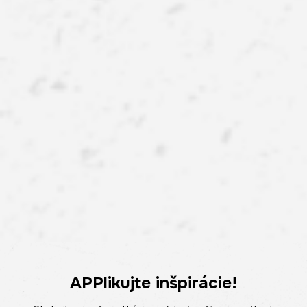
APPlikujte inšpirácie!