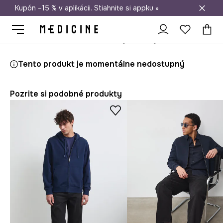
Kupón –15 % v aplikácii. Stiahnite si appku »
Doprava zadarmo od 50 €
Medicine
On
Oblečenie
Mikiny
Mikiny na zips
Tento produkt je momentálne nedostupný
Pozrite si podobné produkty