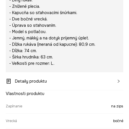
- Dlhý rukáv.
- Znížené plecia.
- Kapucňa so sťahovacími šnúrkami.
- Dve bočné vrecká.
- Úprava so sťahovaním.
- Model s potlačou.
- Jemný, mäkký a na dotyk príjemný úplet.
- Dĺžka rukáva (meraná od kapucne): 80,9 cm.
- Dĺžka: 74 cm.
- Šírka hrudníka: 63 cm.
- Veľkosti pre rozmer: L.
Detaily produktu
Vlastnosti produktu
Zapínanie
na zips
Vrecká
bočné