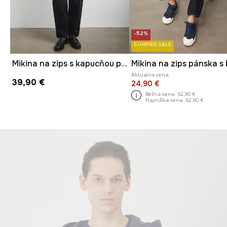
-52%
SUMMER SALE
Mikina na zips s kapucňou pánska s bavlnou hladká
Aktuálna cena:
39,90 €
24,90 €
Bežná cena:
52,90 €
Najnižšia cena:
52,90 €