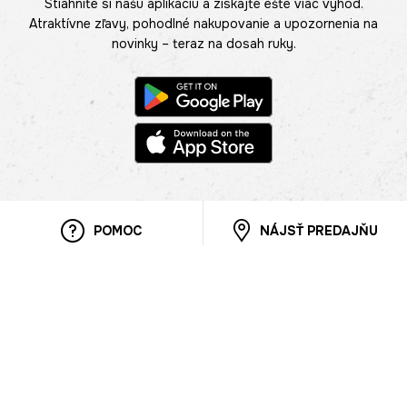
Stiahnite si našu aplikáciu a získajte ešte viac výhod.
Atraktívne zľavy, pohodlné nakupovanie a upozornenia na
novinky – teraz na dosah ruky.
POMOC
NÁJSŤ PREDAJŇU
Informácie
O nás
Mobilná apilkácia