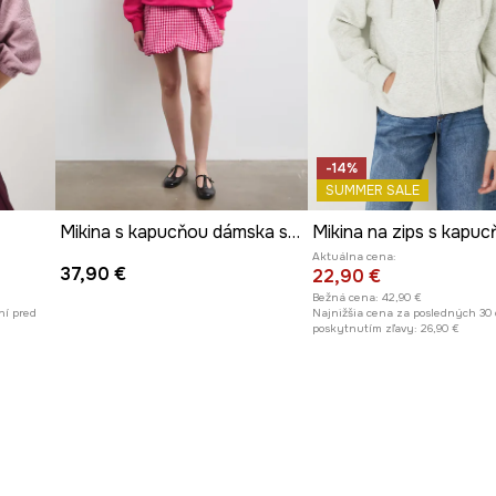
tvar mikiny.
er.
nné nosenie.
-14%
SUMMER SALE
Mikina s kapucňou dámska so zvieracím motívom
Aktuálna cena:
37,90 €
22,90 €
Bežná cena:
42,90 €
ní pred
Najnižšia cena za posledných 30 
poskytnutím zľavy:
26,90 €