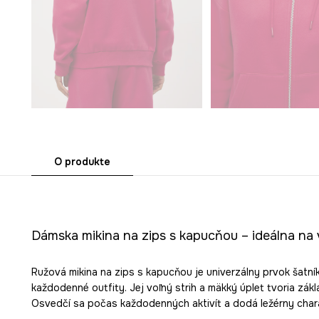
O produkte
Dámska mikina na zips s kapucňou – ideálna na v
Ružová mikina na zips s kapucňou je univerzálny prvok šatní
každodenné outfity. Jej voľný strih a mäkký úplet tvoria zák
Osvedčí sa počas každodenných aktivít a dodá ležérny chara