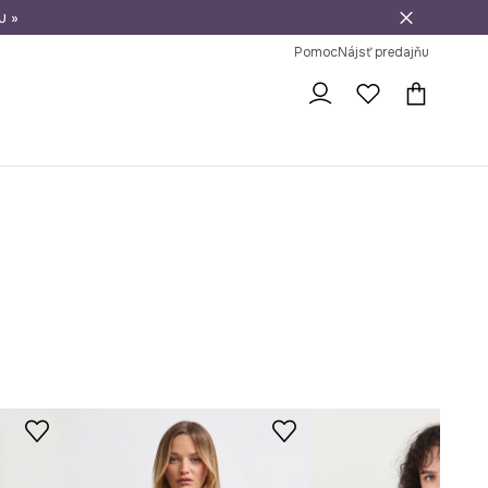
u »
vrátenie tovaru
Pomoc
Nájsť predajňu