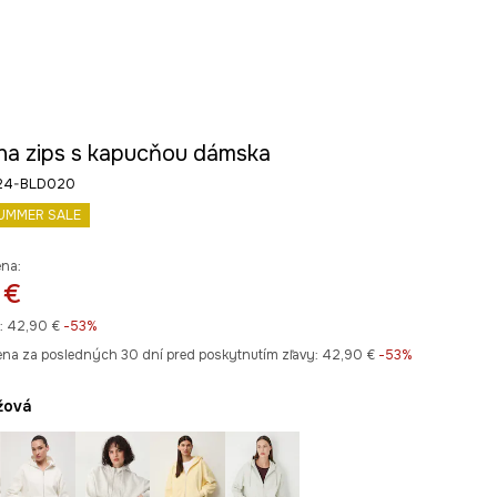
 na zips s kapucňou dámska
W24-BLD020
UMMER SALE
ena:
 €
:
42,90 €
-53%
ena za posledných 30 dní pred poskytnutím zľavy:
42,90 €
 -53%
užová