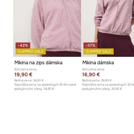
Spodná časť a manžety s patentom
pomáhajú udržať 
Jednofarebný dizajn
dodáva mikine jedinečný charakt
Ležérny štýl
znamená, že mikina je ideálna na každode
-42%
-37%
SUMMER SALE
SUMMER SALE
Mikina na zips dámska
Mikina dámska
Aktuálna cena:
Aktuálna cena:
19,90 €
16,90 €
Bežná cena:
34,90 €
Bežná cena:
26,90 €
Najnižšia cena za posledných 30 dní pred
Najnižšia cena za posledných 30 d
poskytnutím zľavy:
34,90 €
poskytnutím zľavy:
26,90 €