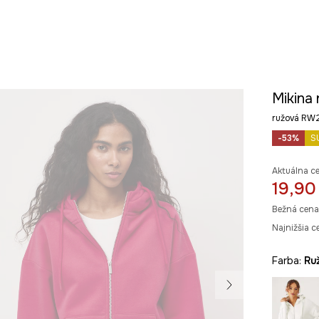
Mikina
ružová R
-53%
S
Aktuálna c
19,90
Bežná cena
Najnižšia c
Farba:
r