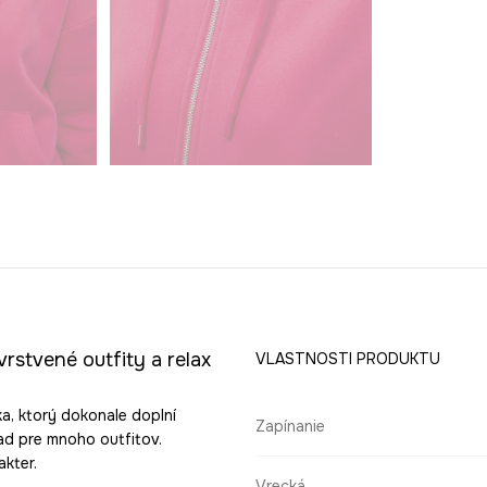
rstvené outfity a relax
VLASTNOSTI PRODUKTU
ka, ktorý dokonale doplní
Zapínanie
lad pre mnoho outfitov.
kter.
Vrecká