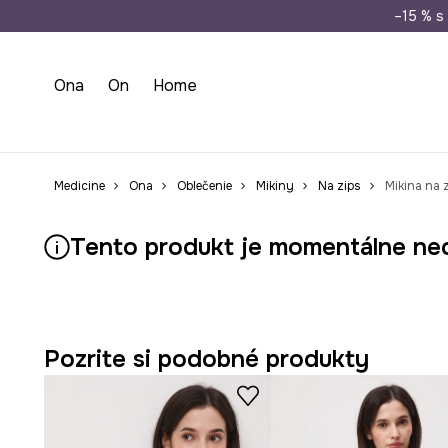
Doprava zada
–15 % s 
Ona
On
Home
Medicine
Ona
Oblečenie
Mikiny
Na zips
Mikina na 
Tento produkt je momentálne ne
Pozrite si podobné produkty