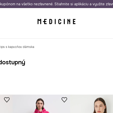
rmo od 50 €
kupónom na všetko nezľavnené. Stiahnite si aplikáciu a využite zľav
Odoslanie aj do 24 hodín
30 dní na 
zips s kapucňou dámska
dostupný