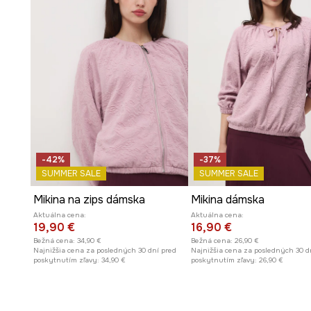
-42%
-37%
SUMMER SALE
SUMMER SALE
Mikina na zips dámska
Mikina dámska
Aktuálna cena:
Aktuálna cena:
19,90 €
16,90 €
Bežná cena:
34,90 €
Bežná cena:
26,90 €
Najnižšia cena za posledných 30 dní pred
Najnižšia cena za posledných 30 d
poskytnutím zľavy:
34,90 €
poskytnutím zľavy:
26,90 €