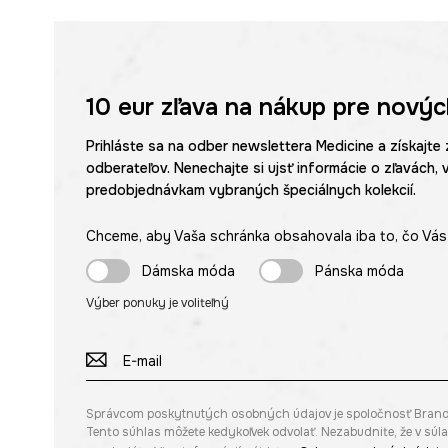
10 eur
zľava na nákup pre novýc
Prihláste sa na odber newslettera Medicine a získajte 
odberateľov. Nenechajte si ujsť informácie o zľavách, 
predobjednávkam vybraných špeciálnych kolekcií.
Chceme, aby Vaša schránka obsahovala iba to, čo Vás 
Dámska móda
Pánska móda
Výber ponuky je voliteľný
Správcom poskytnutých osobných údajov je spoločnosť Brandbq s
Tento súhlas môžete kedykoľvek odvolať. Nezabudnite, že v sú