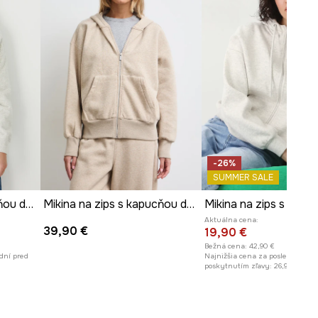
-26%
SUMMER SALE
Mikina na zips s kapucňou dámska
Mikina na zips s kapucňou dámska s bavlnou z melanžového materiálu
Aktuálna cena:
39,90 €
19,90 €
Bežná cena:
42,90 €
dní pred
Najnižšia cena za posledných 30
poskytnutím zľavy:
26,90 €