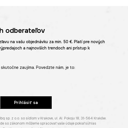
h odberateľov
zľavu na vašu objednávku za min. 50 €. Platí pre nových
výpredajoch a najnovších trendoch ani prístup k
skutočne zaujíma. Povedzte nám, je to:
Prihlásiť sa
p. z o.o. so sídlom v Krakove, ul. Al. Pokoju 18, 31-564 Kraków.
lade so zákonom môžeme spracovať vaše údaje pokiaľ súhlas