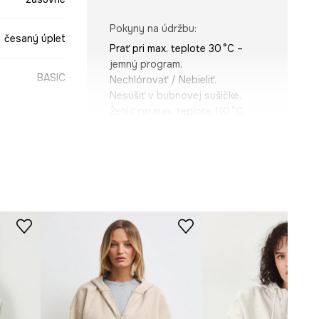
Pokyny na údržbu
:
česaný úplet
Prať pri max. teplote 30 °C –
jemný program.
BASIC
Nechlórovať / Nebieliť.
Nesušiť v bubnovej sušičke.
Žehliť pri max. teplote 110 °C.
Nečistiť chemicky.
STRIH
ružová
Výstrih
:
s integrovanou
BLD020-42Y
kapucňou
Typ rukáva
:
so zníženou líniou
ramien
Strih
:
oversize