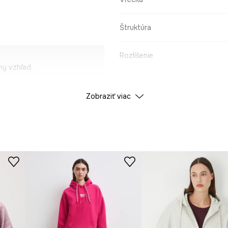
Štruktúra
Rozlíšenie
y vzhľad.
ý charakter.
ÚDAJE O PRODUKTE
Zobraziť viac
y strih mikiny.
Farba
i.
ID produktu
RW24-
nie a vyzliekanie.
Výrobca
ový na dotyk.