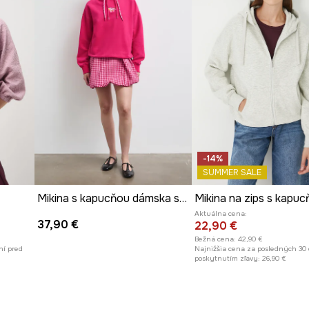
-14%
SUMMER SALE
Mikina s kapucňou dámska so zvieracím motívom
Aktuálna cena:
37,90 €
22,90 €
Bežná cena:
42,90 €
ní pred
Najnižšia cena za posledných 30 
poskytnutím zľavy:
26,90 €