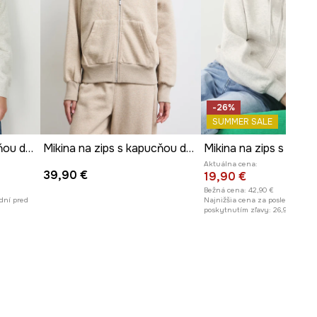
ROZMERY
Rozmery uvedené pre veľkosť
:
S.
Šírka v podpazuší
:
57 cm
Dĺžka rukáva (meraná od
výstrihu)
:
73 cm
-26%
SUMMER SALE
Modelka je vysoká 174 cm a má
na sebe veľkosť S
Mikina na zips s kapucňou dámska
Mikina na zips s kapucňou dámska s bavlnou z melanžového materiálu
Aktuálna cena:
Pozrite si rozmery produktu
39,90 €
19,90 €
Bežná cena:
42,90 €
dní pred
Najnižšia cena za posledných 30
poskytnutím zľavy:
26,90 €