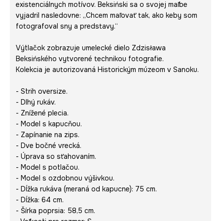
existenciálnych motívov. Beksiński sa o svojej maľbe
vyjadril nasledovne: „Chcem maľovať tak, ako keby som
fotografoval sny a predstavy.“
Výtlačok zobrazuje umelecké dielo Zdzisława
Beksińského vytvorené technikou fotografie.
Kolekcia je autorizovaná Historickým múzeom v Sanoku.
- Strih oversize.
- Dlhý rukáv.
- Znížené plecia.
- Model s kapucňou.
- Zapínanie na zips.
- Dve bočné vrecká.
- Úprava so sťahovaním.
- Model s potlačou.
- Model s ozdobnou výšivkou.
- Dĺžka rukáva (meraná od kapucne): 75 cm.
- Dĺžka: 64 cm.
- Šírka poprsia: 58,5 cm.