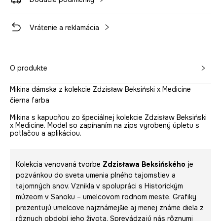
Vrátenie a reklamácia
O produkte
Mikina dámska z kolekcie Zdzisław Beksiński x Medicine
čierna farba
Mikina s kapucňou zo špeciálnej kolekcie Zdzisław Beksiński
x Medicine. Model so zapínaním na zips vyrobený úpletu s
potlačou a aplikáciou.
Kolekcia venovaná tvorbe
Zdzisława Beksińského
je
pozvánkou do sveta umenia plného tajomstiev a
tajomných snov. Vznikla v spolupráci s Historickým
múzeom v Sanoku – umelcovom rodnom meste. Grafiky
prezentujú umelcove najznámejšie aj menej známe diela z
rôznych období jeho života. Sprevádzajú nás rôznymi