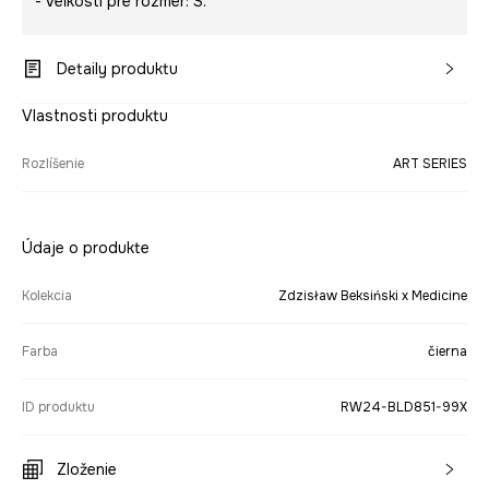
- Veľkosti pre rozmer: S.
Detaily produktu
Vlastnosti produktu
Rozlíšenie
ART SERIES
Údaje o produkte
Kolekcia
Zdzisław Beksiński x Medicine
Farba
čierna
ID produktu
RW24-BLD851-99X
Zloženie