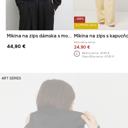
-48%
SUMMER SALE
Mikina na zips dámska s modalom hladká
Aktuálna cena:
44,90 €
24,90 €
Bežná cena:
47,90 €
Najnižšia cena:
47,90 €
ART SERIES