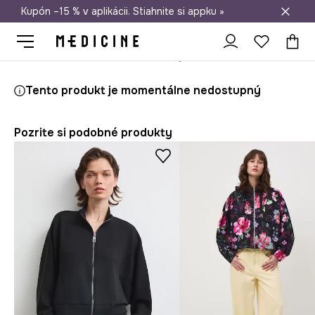
Kupón –15 % v aplikácii. Stiahnite si appku »
Doprava zadarmo od 50 €
Medicine
Ona
Oblečenie
Mikiny
Na zips
Tento produkt je momentálne nedostupný
Pozrite si podobné produkty