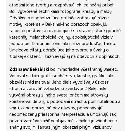
etapami jeho tvorby a rozprávajú ich jedinečný príbeh.
Boli vytvorené technikami fotografie, kresby a maľby.
Odvážne a magnetizujúce potlače zobrazujú rôzne
motívy, ktoré sa v Beksińského obrazoch opakujú:
tajomné postavy a rozpadajúce sa stavby, staré gotické
katedrály, melancholické krajiny, apokalyptické vízie v
jednotnom farebnom tóne, ale s rôznorodosťou farieb.
Umelcove citáty, odrážajúce jeho tvorbu a úvahy o
ľudskej existencii, zaznievajú aj na odevoch a doplnkoch.
Zdzisław Beksiński
bol mimoriadne všestranný umelec.
Venoval sa fotografii, sochárstvu, kresbe, grafike, ale
obzvlášť rád maľoval. Jeho diela vyvolávajú úzkosť,
strach a zároveň vzbudzujú zvedavosť. Beksiński
vytváral obrazy z iného sveta, pričom majstrovsky
kombinoval detaily s podobami strachu, pominuteľnosti a
smrti. Jeho obrazy sú bez názvov, ponechávajú
neobmedzený priestor na interpretáciu a umožňujú tak
pozorovateľovi zažiť neobjavené. Umelec je všeobecne
známy svojimi fantazijnými obrazmi plnými vízií, snov,