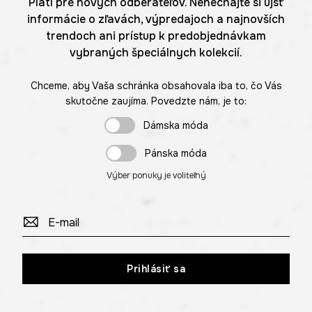
Platí pre nových odberateľov. Nenechajte si ujsť
informácie o zľavách, výpredajoch a najnovších
trendoch ani prístup k predobjednávkam
vybraných špeciálnych kolekcií.
Chceme, aby Vaša schránka obsahovala iba to, čo Vás
skutočne zaujíma. Povedzte nám, je to:
Dámska móda
Pánska móda
Výber ponuky je voliteľný
Prihlásiť sa