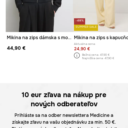
-48%
SUMMER SALE
Mikina na zips dámska s modalom hladká
Aktuálna cena:
44,90 €
24,90 €
Bežná cena:
47,90 €
Najnižšia cena:
47,90 €
10 eur
zľava na nákup pre
nových odberateľov
Prihláste sa na odber newslettera Medicine a
získajte zľavu na vašu objednávku za min. 50 €.