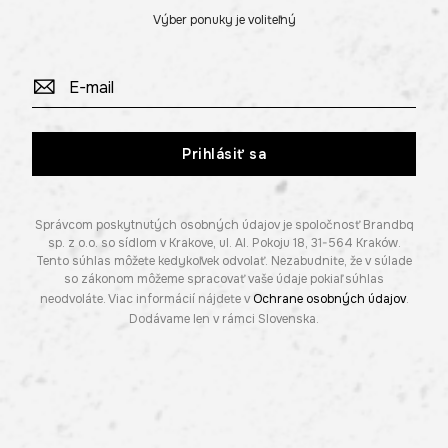
Výber ponuky je voliteľný
Prihlásiť sa
Správcom poskytnutých osobných údajov je spoločnosť Brandbq
sp. z o.o. so sídlom v Krakove, ul. Al. Pokoju 18, 31-564 Kraków.
Tento súhlas môžete kedykoľvek odvolať. Nezabudnite, že v súlade
so zákonom môžeme spracovať vaše údaje pokiaľ súhlas
neodvoláte. Viac informácií nájdete v
Ochrane osobných údajov
.
Dodávame len v rámci Slovenska.