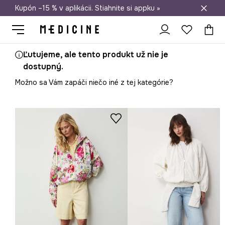
Kupón –15 % v aplikácii. Stiahnite si appku »
Doprava zadarmo od 50 €
Ľutujeme, ale tento produkt už nie je
dostupný.
Možno sa Vám zapáči niečo iné z tej kategórie?