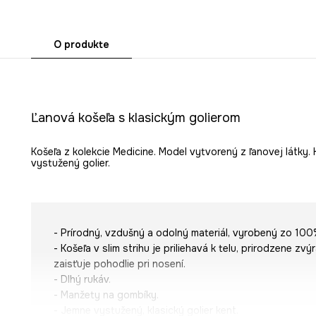
O produkte
Ľanová košeľa s klasickým golierom
Košeľa z kolekcie Medicine. Model vytvorený z ľanovej látky. 
vystužený golier.
- Prírodný, vzdušný a odolný materiál, vyrobený zo 100
- Košeľa v slim strihu je priliehavá k telu, prirodzene z
zaisťuje pohodlie pri nosení.
- Dlhý rukáv.
- Manžety na gombíky.
- Jemne vystužený, klasický golier kent.