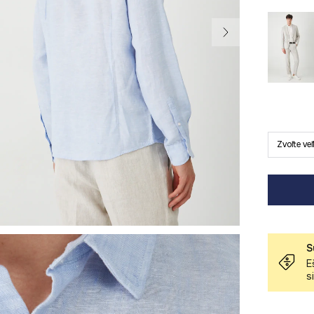
Zvoľte ve
S
E
s