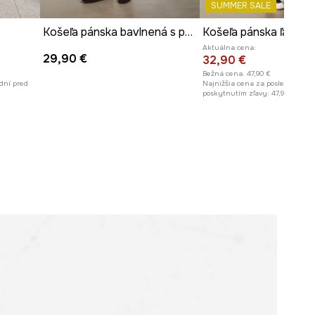
SUMMER SALE
Košeľa pánska bavlnená s pásikavým vzorom
Košeľa pánska ľanová
Aktuálna cena:
29,90 €
32,90 €
Bežná cena:
47,90 €
dní pred
Najnižšia cena za posledných 30
poskytnutím zľavy:
47,90 €