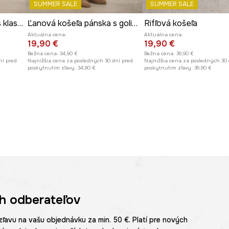
SUMMER SALE
SUMMER SALE
Ľanová košeľa pánska s klasickým golierom hladká
Ľanová košeľa pánska s golierom na gombíky
Rifľová košeľa
Aktuálna cena:
Aktuálna cena:
19,90 €
19,90 €
Bežná cena:
34,90 €
Bežná cena:
39,90 €
ní pred
Najnižšia cena za posledných 30 dní pred
Najnižšia cena za posledných 30 
poskytnutím zľavy:
34,90 €
poskytnutím zľavy:
39,90 €
h odberateľov
zľavu na vašu objednávku za min. 50 €. Platí pre nových