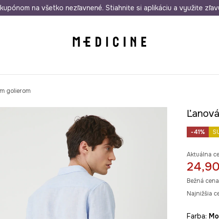
rmo od 50 €
kupónom na všetko nezľavnené. Stiahnite si aplikáciu a využite zľav
Odoslanie aj do 24 hodín
30 dní na 
ým golierom
Ľanová
-41%
S
Aktuálna c
24,90
Bežná cena
Najnižšia c
Farba:
m