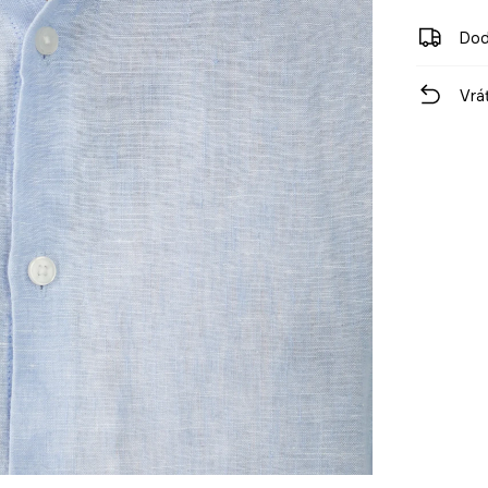
Dod
Vrá