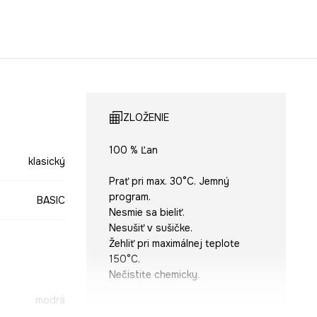
ZLOŽENIE
100 % Ľan
klasický
Prať pri max. 30°C. Jemný
program.
BASIC
Nesmie sa bieliť.
Nesušiť v sušičke.
Žehliť pri maximálnej teplote
150°C.
Nečistite chemicky.
modrá