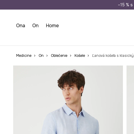
Doprava zada
–15 % s 
Ona
On
Home
Medicine
On
Oblečenie
Košele
Ľanová košeľa s klasick