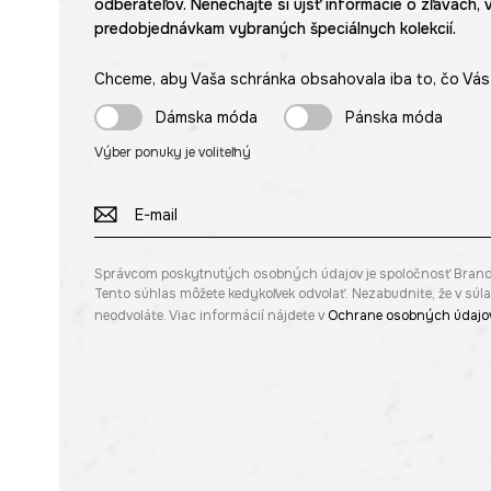
odberateľov. Nenechajte si ujsť informácie o zľavách, 
predobjednávkam vybraných špeciálnych kolekcií.
Chceme, aby Vaša schránka obsahovala iba to, čo Vás 
Dámska móda
Pánska móda
Výber ponuky je voliteľný
Správcom poskytnutých osobných údajov je spoločnosť Brandbq s
Tento súhlas môžete kedykoľvek odvolať. Nezabudnite, že v sú
neodvoláte. Viac informácií nájdete v
Ochrane osobných údajo