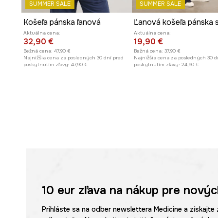
SUMMER SALE
SUMMER SALE
Košeľa pánska ľanová
Aktuálna cena:
Aktuálna cena:
32,90 €
19,90 €
Bežná cena:
47,90 €
Bežná cena:
37,90 €
Najnižšia cena za posledných 30 dní pred
Najnižšia cena za posledných 30 d
poskytnutím zľavy:
47,90 €
poskytnutím zľavy:
24,90 €
10 eur
zľava na nákup pre novýc
Prihláste sa na odber newslettera Medicine a získajte 