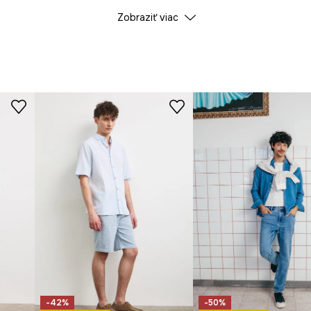
Zobraziť viac
ID produktu
RS25
Výrobca
-42%
-50%