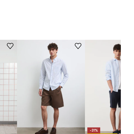
STRIH
-KDM090-05M
Rukáv
:
dlhý
Strih
:
slim fit
ROZMERY
Model je vysoký 191 cm a má na
sebe veľkosť M
Pozrite si rozmery produktu
-31%