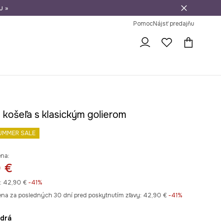
u »
vrátenie tovaru
Pomoc
Nájsť predajňu
 košeľa s klasickým golierom
UMMER SALE
ena:
 €
:
42,90 €
-41%
ena za posledných 30 dní pred poskytnutím zľavy:
42,90 €
 -41%
odrá