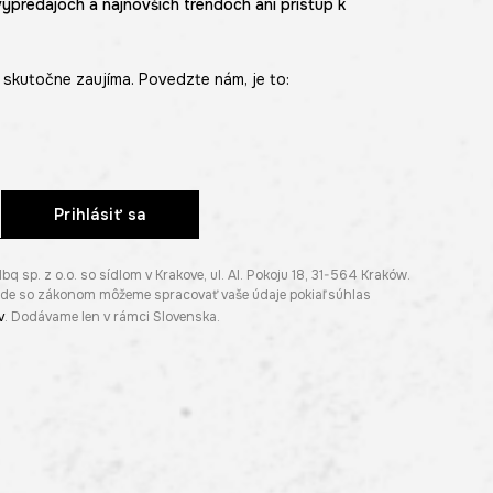
výpredajoch a najnovších trendoch ani prístup k
skutočne zaujíma. Povedzte nám, je to:
Prihlásiť sa
p. z o.o. so sídlom v Krakove, ul. Al. Pokoju 18, 31-564 Kraków.
lade so zákonom môžeme spracovať vaše údaje pokiaľ súhlas
v
. Dodávame len v rámci Slovenska.