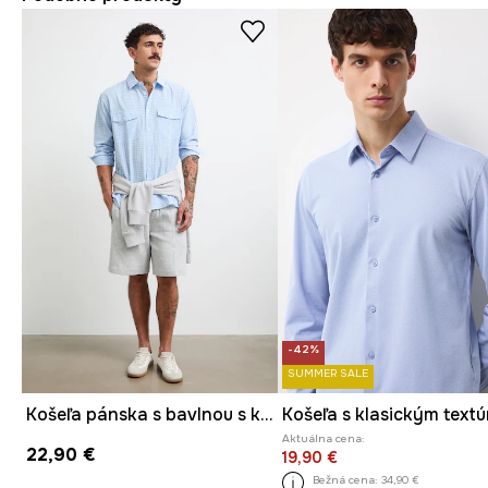
-42%
SUMMER SALE
Košeľa pánska s bavlnou s kockovaným vzorom
Aktuálna cena:
22,90 €
19,90 €
Bežná cena:
34,90 €