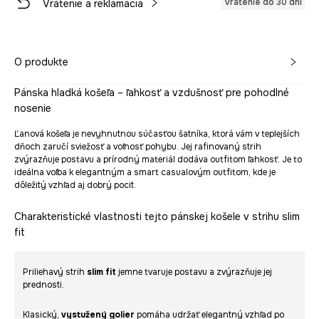
Vrátenie do 30 dní
Vrátenie a reklamácia
O produkte
Pánska hladká košeľa – ľahkosť a vzdušnosť pre pohodlné
nosenie
Ľanová košeľa je nevyhnutnou súčasťou šatníka, ktorá vám v teplejších
dňoch zaručí sviežosť a voľnosť pohybu. Jej rafinovaný strih
zvýrazňuje postavu a prírodný materiál dodáva outfitom ľahkosť. Je to
ideálna voľba k elegantným a smart casualovým outfitom, kde je
dôležitý vzhľad aj dobrý pocit.
Charakteristické vlastnosti tejto pánskej košele v strihu slim
fit
Priliehavý strih
slim fit
jemne tvaruje postavu a zvýrazňuje jej
prednosti.
Klasický,
vystužený golier
pomáha udržať elegantný vzhľad po