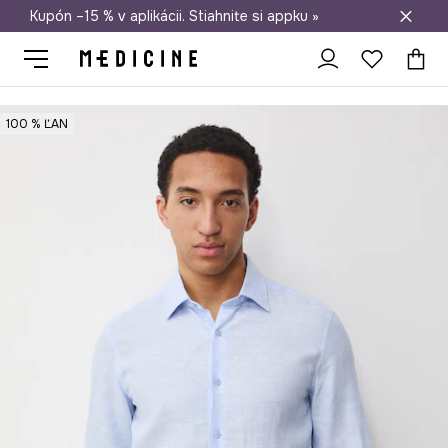
Kupón –15 % v aplikácii. Stiahnite si appku »
Doprava zadarmo od 50 €
Medicine
On
Oblečenie
Košele
Košeľa pánska ľanová
100 % ĽAN