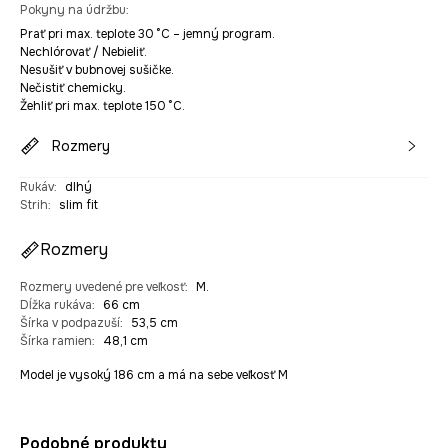
Pokyny na údržbu
:
Prať pri max. teplote 30 °C – jemný program.
Nechlórovať / Nebieliť.
Nesušiť v bubnovej sušičke.
Nečistiť chemicky.
Žehliť pri max. teplote 150 °C.
Rozmery
Rukáv
:
dlhý
Strih
:
slim fit
Rozmery
Rozmery uvedené pre veľkosť
:
M.
Dĺžka rukáva
:
66 cm
Šírka v podpazuší
:
53,5 cm
Šírka ramien
:
48,1 cm
Model je vysoký 186 cm a má na sebe veľkosť M
Podobné produkty