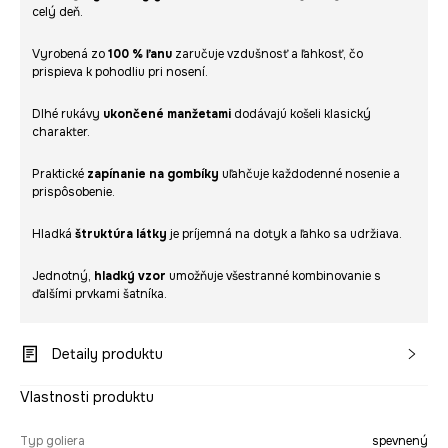
celý deň.
Vyrobená zo
100 % ľanu
zaručuje vzdušnosť a ľahkosť, čo
prispieva k pohodliu pri nosení.
Dlhé rukávy
ukončené manžetami
dodávajú košeli klasický
charakter.
Praktické
zapínanie na gombíky
uľahčuje každodenné nosenie a
prispôsobenie.
Hladká
štruktúra látky
je príjemná na dotyk a ľahko sa udržiava.
Jednotný,
hladký vzor
umožňuje všestranné kombinovanie s
ďalšími prvkami šatníka.
Detaily produktu
Vlastnosti produktu
Typ goliera
spevnený