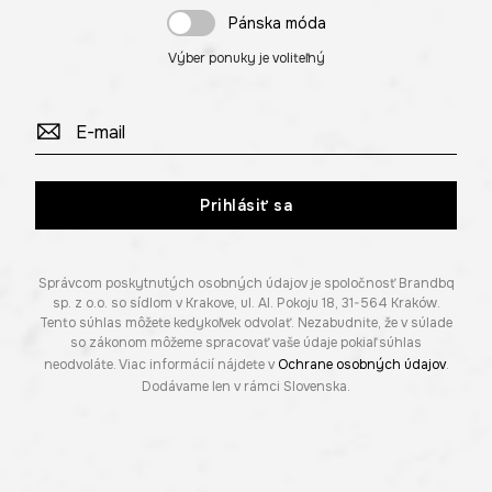
Pánska móda
Výber ponuky je voliteľný
Prihlásiť sa
Správcom poskytnutých osobných údajov je spoločnosť Brandbq
sp. z o.o. so sídlom v Krakove, ul. Al. Pokoju 18, 31-564 Kraków.
Tento súhlas môžete kedykoľvek odvolať. Nezabudnite, že v súlade
so zákonom môžeme spracovať vaše údaje pokiaľ súhlas
neodvoláte. Viac informácií nájdete v
Ochrane osobných údajov
.
Dodávame len v rámci Slovenska.