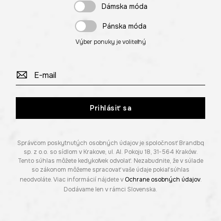
Dámska móda
Pánska móda
Výber ponuky je voliteľný
Prihlásiť sa
Správcom poskytnutých osobných údajov je spoločnosť Brandbq
sp. z o.o. so sídlom v Krakove, ul. Al. Pokoju 18, 31-564 Kraków.
Tento súhlas môžete kedykoľvek odvolať. Nezabudnite, že v súlade
so zákonom môžeme spracovať vaše údaje pokiaľ súhlas
neodvoláte. Viac informácií nájdete v
Ochrane osobných údajov
.
Dodávame len v rámci Slovenska.