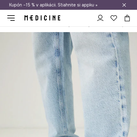
Kupón –15 % v aplikácii. Stiahnite si appku »
Doprava zadarmo od 50 €
Medicine
On
Obuv
Lifestyle a tenisky
Kožené tenisky pánsk