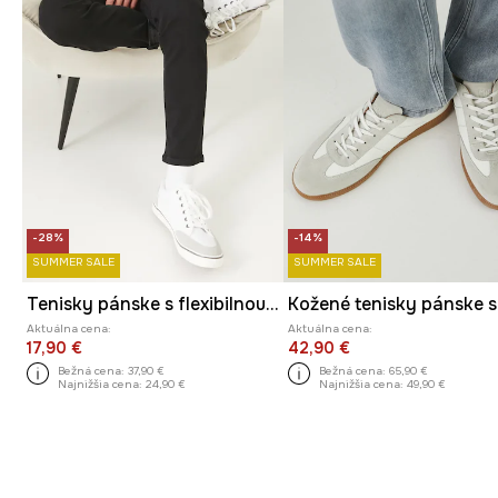
-28%
-14%
SUMMER SALE
SUMMER SALE
Tenisky pánske s flexibilnou podrážkou biela farba
Aktuálna cena:
Aktuálna cena:
17,90 €
42,90 €
Bežná cena:
37,90 €
Bežná cena:
65,90 €
Najnižšia cena:
24,90 €
Najnižšia cena:
49,90 €