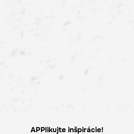
APPlikujte inšpirácie!