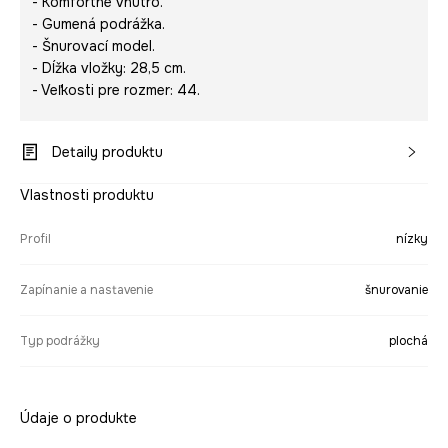
- Komfortné vnútro.
- Gumená podrážka.
- Šnurovací model.
- Dĺžka vložky: 28,5 cm.
- Veľkosti pre rozmer: 44.
Detaily produktu
Vlastnosti produktu
Profil
nízky
Zapínanie a nastavenie
šnurovanie
Typ podrážky
plochá
Údaje o produkte