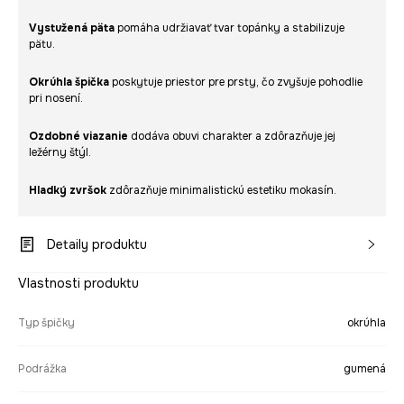
Vystužená päta
pomáha udržiavať tvar topánky a stabilizuje
pätu.
Okrúhla špička
poskytuje priestor pre prsty, čo zvyšuje pohodlie
pri nosení.
Ozdobné viazanie
dodáva obuvi charakter a zdôrazňuje jej
ležérny štýl.
Hladký zvršok
zdôrazňuje minimalistickú estetiku mokasín.
Detaily produktu
Vlastnosti produktu
Typ špičky
okrúhla
Podrážka
gumená