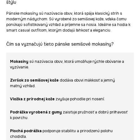
štýlu
Pánske mokasíny sú nazúvacia obuv, ktorá spája klasický strih s
moderným nádychom. Sú vyrobené zo semišovej kože, vďaka čomu
ponúkajú sofistikovaný vzhľad a príjemne sa nosia. Ideálne sa hodia k
smart casual outfitom, ktorým dodajú ľahkosť a eleganciu.
Čím sa vyznačujú tieto pánske semišové mokasíny?
Mokasíny
sú nazúvacia obuv, ktorá umožňuje rýchle obúvanie a
vyzúvanie.
Zvršok zo semišovej kože
dodáva obuvi mäkkosť a jemný
matný vzhľad.
Vložka z prírodnej kože
zvyšuje pohodlie pri nosení.
Podrážka vyrobená z gumy
zaisťuje pružnosť a dobrú priľnavosť
k povrchu.
Plochá podrážka
podporuje stabilitu a prirodzenú polohu
chodidla.