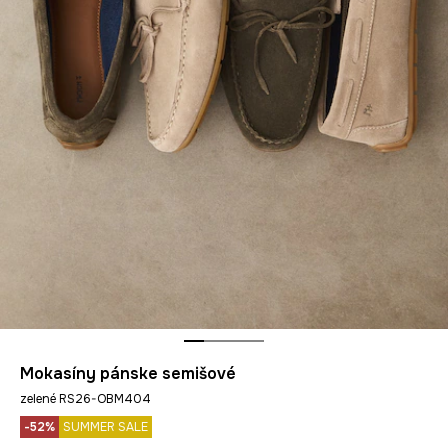
Mokasíny pánske semišové
zelené RS26-OBM404
-52%
SUMMER SALE