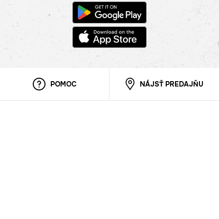
POMOC
NÁJSŤ PREDAJŇU
Informácie
O nás
Mobilná apilkácia
Pravidlá pre prezentovanie tovaru
Blog
Kontaktné údaje