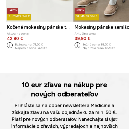
-42%
-39%
SUMMER SALE
SUMMER SALE
Kožené mokasíny pánske tmavomodrá farba
Mokasíny pánske semiš
Aktuálna cena:
Aktuálna cena:
42,90 €
39,90 €
Bežná cena:
74,90 €
Bežná cena:
65,90 €
Najnižšia cena:
74,90 €
Najnižšia cena:
65,90 €
10 eur
zľava na nákup pre
nových odberateľov
Prihláste sa na odber newslettera Medicine a
získajte zľavu na vašu objednávku za min. 50 €.
Platí pre nových odberateľov. Nenechajte si ujsť
informácie o zľavách, výpredajoch a najnovších