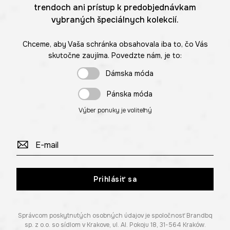
trendoch ani prístup k predobjednávkam
vybraných špeciálnych kolekcií.
Chceme, aby Vaša schránka obsahovala iba to, čo Vás
skutočne zaujíma. Povedzte nám, je to:
Dámska móda
Pánska móda
Výber ponuky je voliteľný
Prihlásiť sa
Správcom poskytnutých osobných údajov je spoločnosť Brandbq
sp. z o.o. so sídlom v Krakove, ul. Al. Pokoju 18, 31-564 Kraków.