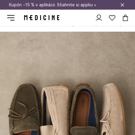
Kupón –15 % v aplikácii. Stiahnite si appku »
Doprava zadarmo od 50 €
Medicine
On
Obuv
Mokasíny a poltopánky
Mokasíny
Mok