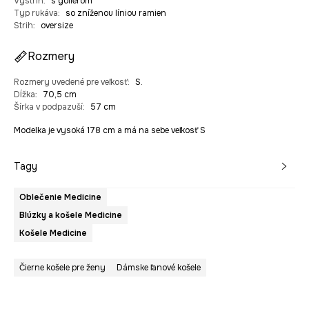
Výstrih
:
s golierom
Typ rukáva
:
so zníženou líniou ramien
Strih
:
oversize
Rozmery
Rozmery uvedené pre veľkosť
:
S.
Dĺžka
:
70,5 cm
Šírka v podpazuší
:
57 cm
Modelka je vysoká 178 cm a má na sebe veľkosť S
Tagy
Oblečenie Medicine
Blúzky a košele Medicine
Košele Medicine
Čierne košele pre ženy
Dámske ľanové košele