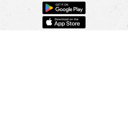
POMOC
NÁJSŤ PREDAJŇU
Informácie
O nás
Mobilná apilkácia
Pravidlá pre prezentovanie tovaru
Blog
Kontaktné údaje