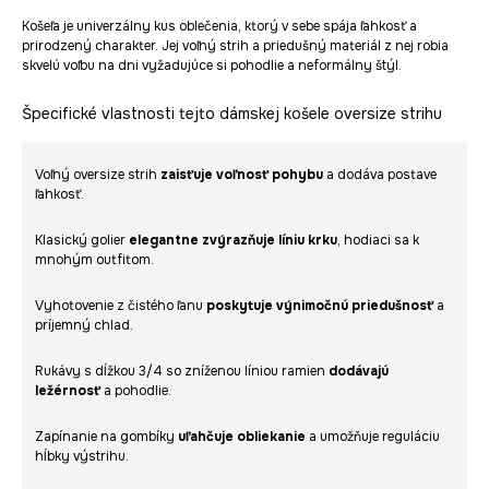
Košeľa je univerzálny kus oblečenia, ktorý v sebe spája ľahkosť a
prirodzený charakter. Jej voľný strih a priedušný materiál z nej robia
skvelú voľbu na dni vyžadujúce si pohodlie a neformálny štýl.
Špecifické vlastnosti tejto dámskej košele oversize strihu
Voľný oversize strih
zaisťuje voľnosť pohybu
a dodáva postave
ľahkosť.
Klasický golier
elegantne zvýrazňuje líniu krku
, hodiaci sa k
mnohým outfitom.
Vyhotovenie z čistého ľanu
poskytuje výnimočnú priedušnosť
a
príjemný chlad.
Rukávy s dĺžkou 3/4 so zníženou líniou ramien
dodávajú
ležérnosť
a pohodlie.
Zapínanie na gombíky
uľahčuje obliekanie
a umožňuje reguláciu
hĺbky výstrihu.