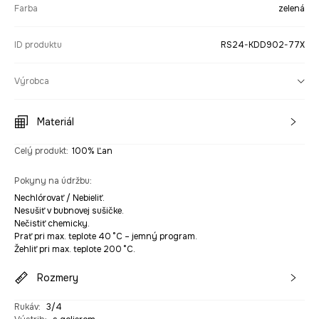
Farba
zelená
ID produktu
RS24-KDD902-77X
Výrobca
Materiál
Celý produkt
:
100% Ľan
Pokyny na údržbu
:
Nechlórovať / Nebieliť.
Nesušiť v bubnovej sušičke.
Nečistiť chemicky.
Prať pri max. teplote 40 °C – jemný program.
Žehliť pri max. teplote 200 °C.
Rozmery
Rukáv
:
3/4