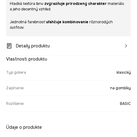
Hladká textúra ľanu
zvýrazňuje prirodzený charakter
materiálu
a jeho decentný vzhľad.
Jednotná farebnosť
uľahčuje kombinovanie
rôznorodých
outfitov.
Detaily produktu
Vlastnosti produktu
Typ goliera
klasický
Zapínanie
na gombíky
Rozlíšenie
BASIC
Údaje o produkte