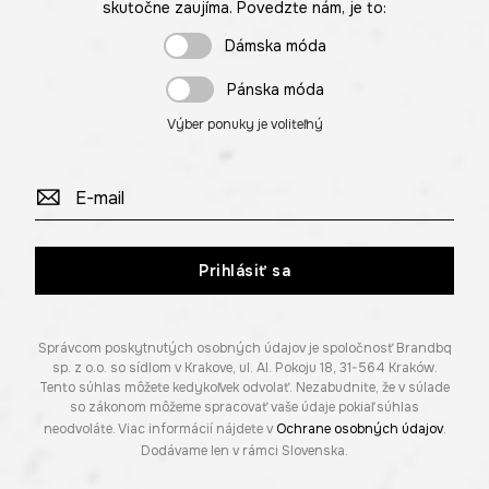
skutočne zaujíma. Povedzte nám, je to:
Dámska móda
Pánska móda
Výber ponuky je voliteľný
Prihlásiť sa
Správcom poskytnutých osobných údajov je spoločnosť Brandbq
sp. z o.o. so sídlom v Krakove, ul. Al. Pokoju 18, 31-564 Kraków.
Tento súhlas môžete kedykoľvek odvolať. Nezabudnite, že v súlade
so zákonom môžeme spracovať vaše údaje pokiaľ súhlas
neodvoláte. Viac informácií nájdete v
Ochrane osobných údajov
.
Dodávame len v rámci Slovenska.