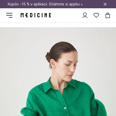
Kupón –15 % v aplikácii. Stiahnite si appku »
Doprava zadarmo od 50 €
Medicine
Ona
Oblečenie
Blúzky a košele
Košele
Košeľa dá