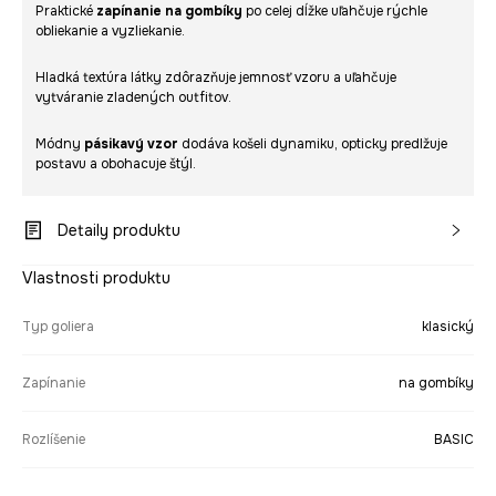
Praktické
zapínanie na gombíky
po celej dĺžke uľahčuje rýchle
obliekanie a vyzliekanie.
Hladká textúra látky zdôrazňuje jemnosť vzoru a uľahčuje
vytváranie zladených outfitov.
Módny
pásikavý vzor
dodáva košeli dynamiku, opticky predlžuje
postavu a obohacuje štýl.
Detaily produktu
Vlastnosti produktu
Typ goliera
klasický
Zapínanie
na gombíky
Rozlíšenie
BASIC