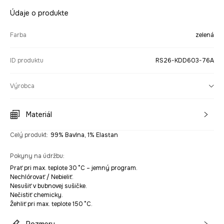
Údaje o produkte
Farba
zelená
ID produktu
RS26-KDD603-76A
Výrobca
Materiál
Celý produkt
:
99% Bavlna, 1% Elastan
Pokyny na údržbu
:
Prať pri max. teplote 30 °C – jemný program.
Nechlórovať / Nebieliť.
Nesušiť v bubnovej sušičke.
Nečistiť chemicky.
Žehliť pri max. teplote 150 °C.