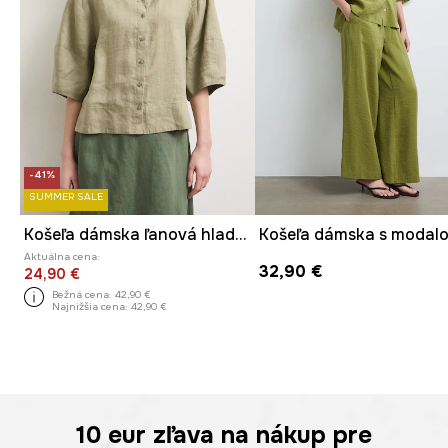
-41%
SUMMER SALE
Košeľa dámska ľanová hladká
Aktuálna cena:
32,90 €
24,90 €
Bežná cena:
42,90 €
Najnižšia cena:
42,90 €
10 eur
zľava na nákup pre