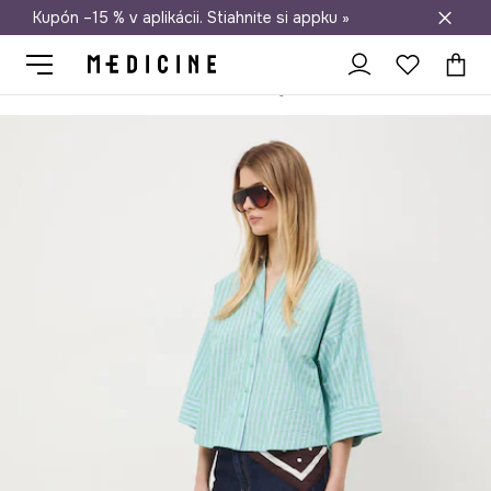
Kupón –15 % v aplikácii. Stiahnite si appku »
Doprava zadarmo od 50 €
Medicine
Ona
Oblečenie
Blúzky a košele
Košele