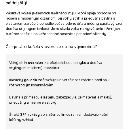
módny štýl
Pásikavá košeľa je esenciou ležérneho štýlu, ktorá spája pohodlie pri
nosení s moderným dizajnom. Jej voľný strih a priedušná bavlna s
elastanom zaručujú pohodlie počas celého dňa a módny pásikavý vzor
dodáva stylingom ľahkosť. Je to skvelá voľba na vytváranie ležérnych
outfitov, ideálna na každodenné nosenie a pohodové víkendy.
Čím je táto košeľa v oversize strihu výnimočná?
Voľný strih
oversize
zaručuje slobodu pohybu a dodáva
stylingom moderný charakter.
Klasický
golierik
zdôrazňuje univerzálnosť košele a hodí sa k
rôznorodým kombináciám.
Bavlna s prímesou
elastanu
zabezpečuje, že materiál je mäkký,
priedušný a mierne elastický.
Široké
3/4 rukávy
so zníženou líniou ramien dodávajú košeli
ležérny vzhľad.