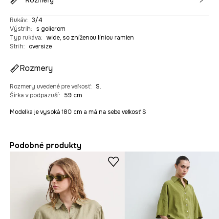
Rozmery
Rukáv
:
3/4
Výstrih
:
s golierom
Typ rukáva
:
wide, so zníženou líniou ramien
Strih
:
oversize
Rozmery
Rozmery uvedené pre veľkosť
:
S.
Šírka v podpazuší
:
59 cm
Modelka je vysoká 180 cm a má na sebe veľkosť S
Podobné produkty