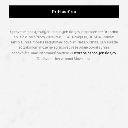
Prihlásiť sa
Správcom poskytnutých osobných údajov je spoločnosť Brandbq
sp. z o.o. so sídlom v Krakove, ul. Al. Pokoju 18, 31-564 Kraków.
Tento súhlas môžete kedykoľvek odvolať. Nezabudnite, že v súlade
so zákonom môžeme spracovať vaše údaje pokiaľ súhlas
neodvoláte. Viac informácií nájdete v
Ochrane osobných údajov
.
Dodávame len v rámci Slovenska.