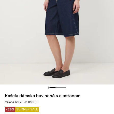
Košeľa dámska bavlnená s elastanom
zelená RS26-KDD603
-29%
SUMMER SALE