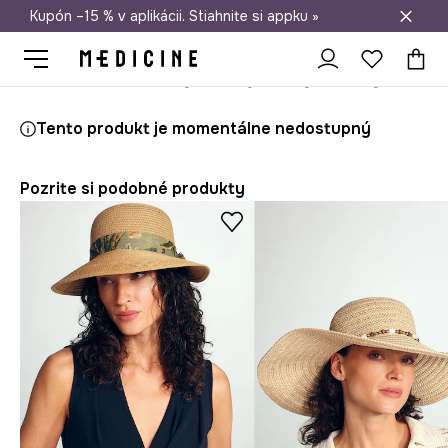
Kupón –15 % v aplikácii. Stiahnite si appku »
Doprava zadarmo od 50 €
Medicine
Ona
Doplnky
Čiapky a klobúky
Klobúky
Tento produkt je momentálne nedostupný
Pozrite si podobné produkty