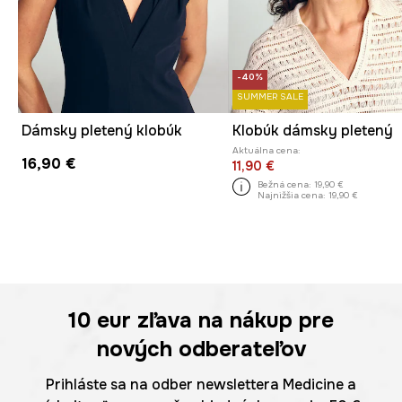
-40%
SUMMER SALE
Dámsky pletený klobúk
Klobúk dámsky pletený
Aktuálna cena:
16,90 €
11,90 €
Bežná cena:
19,90 €
Najnižšia cena:
19,90 €
10 eur
zľava na nákup pre
nových odberateľov
Prihláste sa na odber newslettera Medicine a