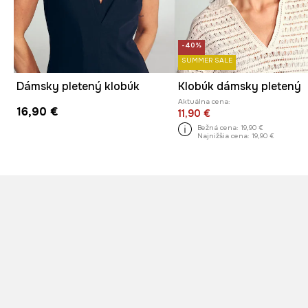
-40%
SUMMER SALE
Dámsky pletený klobúk
Klobúk dámsky pletený
Aktuálna cena:
16,90 €
11,90 €
Bežná cena:
19,90 €
Najnižšia cena:
19,90 €