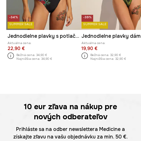
-34%
-39%
SUMMER SALE
SUMMER SALE
Jednodielne plavky s potlačou viac farieb
Aktuálna cena:
Aktuálna cena:
22,90 €
19,90 €
Bežná cena:
34,90 €
Bežná cena:
32,90 €
Najnižšia cena:
34,90 €
Najnižšia cena:
32,90 €
10 eur
zľava na nákup pre
nových odberateľov
Prihláste sa na odber newslettera Medicine a
získajte zľavu na vašu objednávku za min. 50 €.