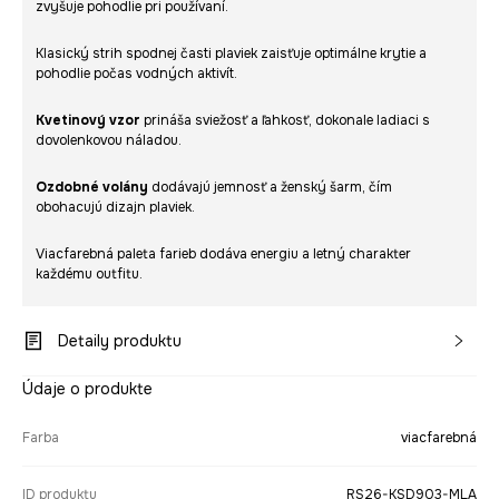
zvyšuje pohodlie pri používaní.
Klasický strih spodnej časti plaviek zaisťuje optimálne krytie a
pohodlie počas vodných aktivít.
Kvetinový vzor
prináša sviežosť a ľahkosť, dokonale ladiaci s
dovolenkovou náladou.
Ozdobné volány
dodávajú jemnosť a ženský šarm, čím
obohacujú dizajn plaviek.
Viacfarebná paleta farieb dodáva energiu a letný charakter
každému outfitu.
Detaily produktu
Údaje o produkte
Farba
viacfarebná
ID produktu
RS26-KSD903-MLA