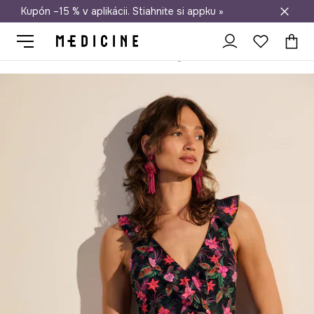
Kupón –15 % v aplikácii. Stiahnite si appku »
Doprava zadarmo od 50 €
Medicine
Ona
Oblečenie
Plavky
Jednodielne