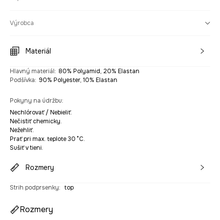
Výrobca
Materiál
Hlavný materiál
:
80% Polyamid, 20% Elastan
Podšívka
:
90% Polyester, 10% Elastan
Pokyny na údržbu
:
Nechlórovať / Nebieliť.
Nečistiť chemicky.
Nežehliť.
Prať pri max. teplote 30 °C.
Sušiť v tieni.
Rozmery
Strih podprsenky
:
top
Rozmery