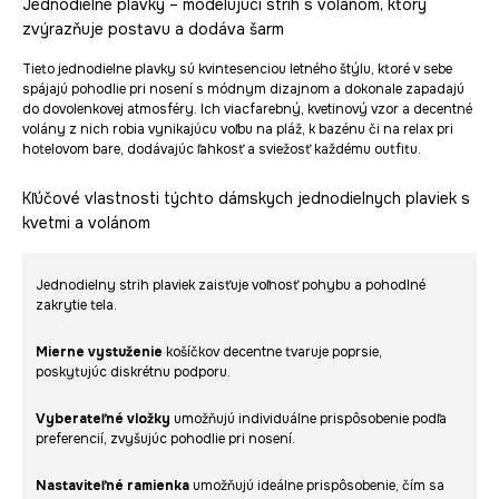
Jednodielne plavky – modelujúci strih s volánom, ktorý
zvýrazňuje postavu a dodáva šarm
Tieto jednodielne plavky sú kvintesenciou letného štýlu, ktoré v sebe
spájajú pohodlie pri nosení s módnym dizajnom a dokonale zapadajú
do dovolenkovej atmosféry. Ich viacfarebný, kvetinový vzor a decentné
volány z nich robia vynikajúcu voľbu na pláž, k bazénu či na relax pri
hotelovom bare, dodávajúc ľahkosť a sviežosť každému outfitu.
Kľúčové vlastnosti týchto dámskych jednodielnych plaviek s
kvetmi a volánom
Jednodielny strih plaviek zaisťuje voľnosť pohybu a pohodlné
zakrytie tela.
Mierne vystuženie
košíčkov decentne tvaruje poprsie,
poskytujúc diskrétnu podporu.
Vyberateľné vložky
umožňujú individuálne prispôsobenie podľa
preferencií, zvyšujúc pohodlie pri nosení.
Nastaviteľné ramienka
umožňujú ideálne prispôsobenie, čím sa