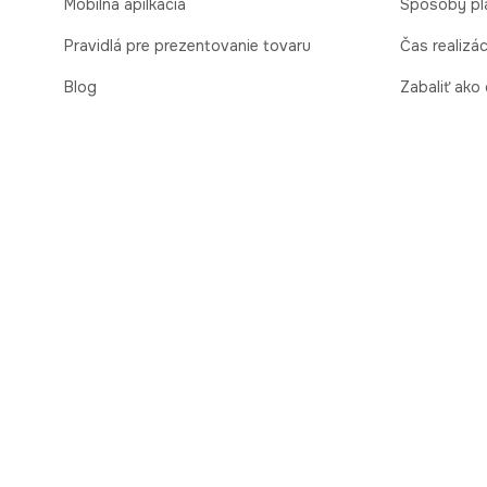
Mobilná apilkácia
Spôsoby pl
Pravidlá pre prezentovanie tovaru
Čas realizá
Blog
Zabaliť ako
Kontaktné údaje
Obchodné 
Bezpečnosť
Vrátenie to
online
Cooperation
Vrátenie a 
Kariéra
Ďalšie pravi
Nahlasovanie porušení (whistleblowing)
Ochrana osobných údajov
Vyhlásenie o zhode eú - okuliare
Správcom poskytnutých osobných údajov je spoločnosť Brandbq sp. z o.o. so
môžeme spracovať vaše údaje pokiaľ súhlas neodvoláte. Viac informácií náj