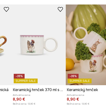
duché udržiavanie
Výrobca
jov je rýchle a
 nápoj, čo prispieva
-35%
-35%
SUMMER SALE
SUMMER SALE
amická
Keramický hrnček 370 ml s motívom kurčaťa
Keramický hrnček
Aktuálna cena:
Aktuálna cena:
8,90 €
8,90 €
Bežná cena:
13,90 €
Bežná cena:
13,90 €