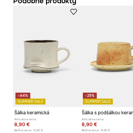
Podobné produkty
Možnosť umývania v umývačke riadu
umožňuje jedno
čistoty, čo prispieva ku každodennému pohodliu.
Odolnosť voči mikrovlnám
zaručuje, že ohrievanie nápo
bezproblémové.
Objem 380 ml
umožňuje dlhšie si vychutnávať obľúbený
k relaxácii.
-44%
-25%
SUMMER SALE
SUMMER SALE
Šálka keramická
Šálka ​​s podšálkou ker
Aktuálna cena:
Aktuálna cena:
8,90 €
8,90 €
Bežná cena:
15,90 €
Bežná cena:
19,90 €