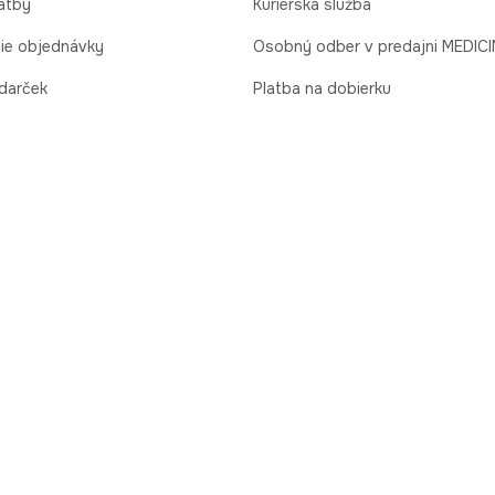
atby
Kuriérska služba
cie objednávky
Osobný odber v predajni MEDIC
 darček
Platba na dobierku
podmienky
Online platba (PayU)
varu/odstúpenie od zmluvy
reklamácia tovaru PREDAJNE
dlá
 sídlom v Krakove, ul. Al. Pokoju 18, 31-564 Kraków. Tento súhlas môžete kedykoľvek
dete v
Ochrane Osobných Údajov
. Dodávame len v rámci Slovenska.