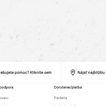
rebujete pomoc? Kliknite sem
Nájsť najbližši
 podpora
Doručenie/platba
ovaru
Packeta