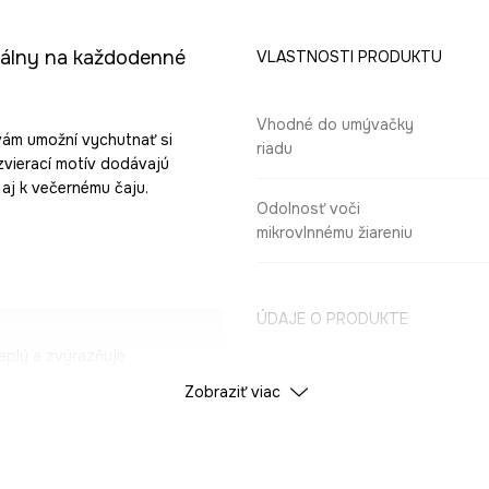
eálny na každodenné
VLASTNOSTI PRODUKTU
Vhodné do umývačky
 vám umožní vychutnať si
riadu
zvierací motív dodávajú
o aj k večernému čaju.
Odolnosť voči
mikrovlnnému žiareniu
ÚDAJE O PRODUKTE
eplý a zvýrazňuje
Farba
Zobraziť viac
odávajú interiéru
ID produktu
RS26