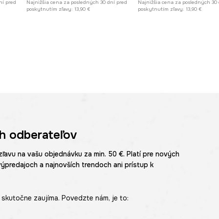
ní pred
Najnižšia cena za posledných 30 dní pred
Najnižšia cena za posledných 30 
poskytnutím zľavy:
13,90 €
poskytnutím zľavy:
13,90 €
h odberateľov
zľavu na vašu objednávku za min. 50 €. Platí pre nových
výpredajoch a najnovších trendoch ani prístup k
skutočne zaujíma. Povedzte nám, je to: