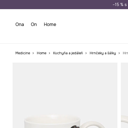
Doprava zada
–15 % s 
Ona
On
Home
Medicine
Home
Kuchyňa a jedáleň
Hrnčeky a šálky
Hr