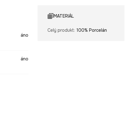
MATERIÁL
Celý produkt
:
100% Porcelán
áno
áno
béžová
-KBU700-01X