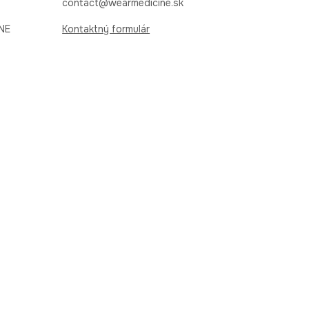
contact@wearmedicine.sk
INE
Kontaktný formulár
Pripojte sa k nám
 odvolať. Nezabudnite, že v súlade so zákonom
PL
SK
CZ