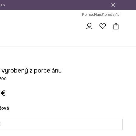
u »
vrátenie tovaru
Pomoc
Nájsť predajňu
 vyrobený z porcelánu
700
 €
éžová
E