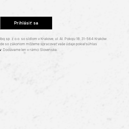
Prihlásiť sa
p. z o.o. so sídlom v Krakove, ul. Al. Pokoju 18, 31-564 Kraków.
lade so zákonom môžeme spracovať vaše údaje pokiaľ súhlas
v
. Dodávame len v rámci Slovenska.