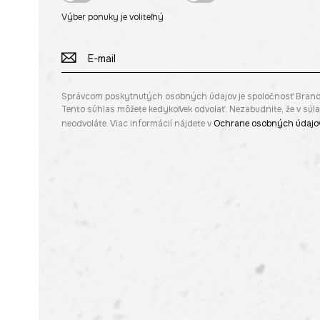
Výber ponuky je voliteľný
Správcom poskytnutých osobných údajov je spoločnosť Brandbq s
Tento súhlas môžete kedykoľvek odvolať. Nezabudnite, že v sú
neodvoláte. Viac informácií nájdete v
Ochrane osobných údajo