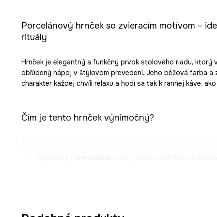
Porcelánový hrnček so zvieracím motívom – id
rituály
Hrnček je elegantný a funkčný prvok stolového riadu, ktorý
obľúbený nápoj v štýlovom prevedení. Jeho béžová farba a 
charakter každej chvíli relaxu a hodí sa tak k rannej káve, ak
Čím je tento hrnček výnimočný?
Vyrobený z
porcelánu
, ktorý pomáha udržiavať nápoj t
estetiku.
Vyniká
béžovou farbou a zvieracím motívom
, ktoré d
originálny charakter.