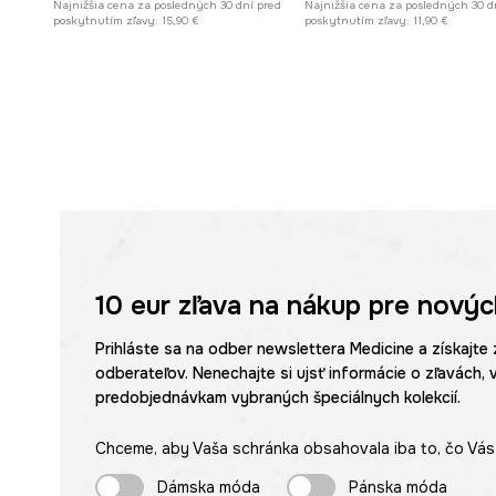
Najnižšia cena za posledných 30 dní pred
Najnižšia cena za posledných 30 d
poskytnutím zľavy:
15,90 €
poskytnutím zľavy:
11,90 €
10 eur
zľava na nákup pre novýc
Prihláste sa na odber newslettera Medicine a získajte 
odberateľov. Nenechajte si ujsť informácie o zľavách, 
predobjednávkam vybraných špeciálnych kolekcií.
Chceme, aby Vaša schránka obsahovala iba to, čo Vás 
Dámska móda
Pánska móda