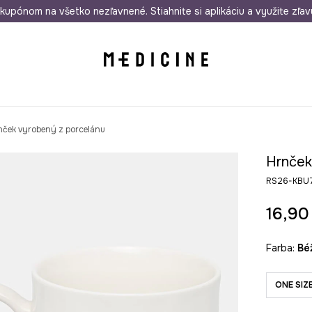
rmo od 50 €
kupónom na všetko nezľavnené. Stiahnite si aplikáciu a využite zľav
Odoslanie aj do 24 hodín
30 dní na 
nček vyrobený z porcelánu
Hrnček
RS26-KBU
16,90
Farba:
b
ONE SIZ