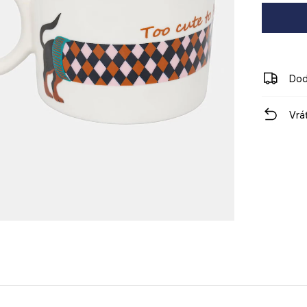
Dod
Vrá