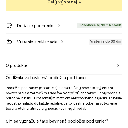
Celý výpredaj »
Odoslanie aj do 24 hodín
Dodacie podmienky
Vrátenie do 30 dní
Vrátenie a reklamácia
O produkte
Obdĺžniková bavlnená podložka pod tanier
Podložka pod tanier je praktický a dekoratívny prvok, ktorý chráni
povrch stola a zároveň mu dodáva sviatočný charakter. Je vyrobená z
prírodnej bavlny s roztomilým motívom veľkonočného zajačika a vnesie
radostnú náladu do každej jedálne. Je to ideálna voľba na vytvorenie
teplej a útulnej atmosféry počas rodinných jedál.
Čím sa vyznačuje táto bavlnená podložka pod tanier?