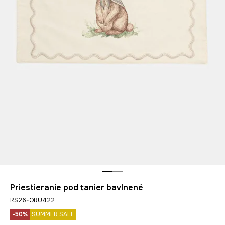
Priestieranie pod tanier bavlnené
RS26-ORU422
-50%
SUMMER SALE