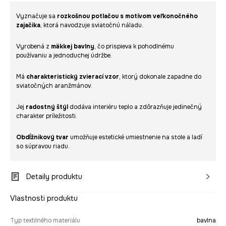
Vyznačuje sa
rozkošnou potlačou s motívom veľkonočného
zajačika
, ktorá navodzuje sviatočnú náladu.
Vyrobená z
mäkkej bavlny
, čo prispieva k pohodlnému
používaniu a jednoduchej údržbe.
Má
charakteristický zvierací vzor
, ktorý dokonale zapadne do
sviatočných aranžmánov.
Jej
radostný štýl
dodáva interiéru teplo a zdôrazňuje jedinečný
charakter príležitosti.
Obdĺžnikový tvar
umožňuje estetické umiestnenie na stole a ladí
so súpravou riadu.
Detaily produktu
Vlastnosti produktu
Typ textilného materiálu
bavlna