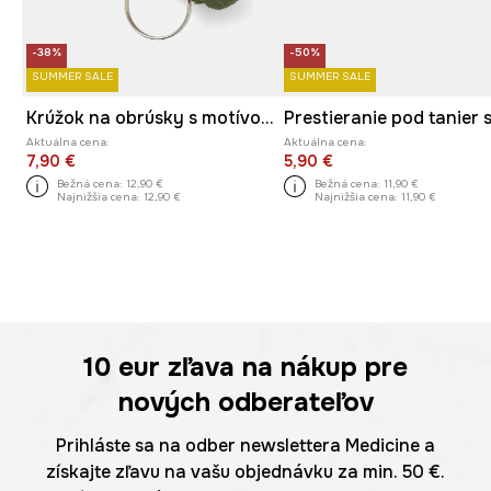
-38%
-50%
SUMMER SALE
SUMMER SALE
Krúžok na obrúsky s motívo tekvice (2-pack)
Aktuálna cena:
Aktuálna cena:
7,90 €
5,90 €
Bežná cena:
12,90 €
Bežná cena:
11,90 €
Najnižšia cena:
12,90 €
Najnižšia cena:
11,90 €
10 eur
zľava na nákup pre
nových odberateľov
Prihláste sa na odber newslettera Medicine a
získajte zľavu na vašu objednávku za min. 50 €.