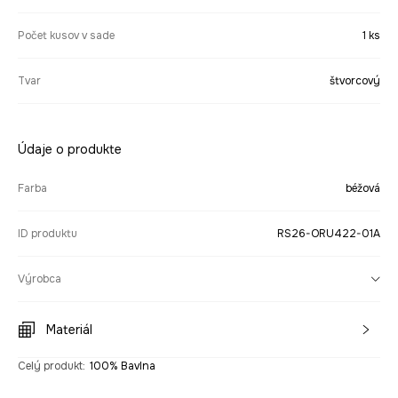
Počet kusov v sade
1 ks
Tvar
štvorcový
Údaje o produkte
Farba
béžová
ID produktu
RS26-ORU422-01A
Výrobca
Materiál
Celý produkt
:
100% Bavlna