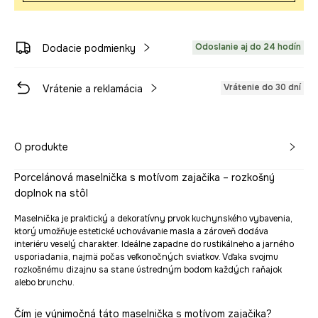
Odoslanie aj do 24 hodín
Dodacie podmienky
Vrátenie do 30 dní
Vrátenie a reklamácia
O produkte
Porcelánová maselnička s motívom zajačika – rozkošný
doplnok na stôl
Maselnička je praktický a dekoratívny prvok kuchynského vybavenia,
ktorý umožňuje estetické uchovávanie masla a zároveň dodáva
interiéru veselý charakter. Ideálne zapadne do rustikálneho a jarného
usporiadania, najmä počas veľkonočných sviatkov. Vďaka svojmu
rozkošnému dizajnu sa stane ústredným bodom každých raňajok
alebo brunchu.
Čím je výnimočná táto maselnička s motívom zajačika?