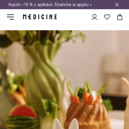
Kupón –15 % v aplikácii. Stiahnite si appku »
Doprava zadarmo od 50 €
Medicine
Home
Kuchyňa a jedáleň
Príslušenstvo
Skladovani