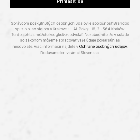
Prihlásiť sa
Správcom poskytnutých osobných údajov je spoločnosť Brandbq
sp. z o.o. so sídlom v Krakove, ul. Al. Pokoju 18, 31-564 Kraków.
Tento súhlas môžete kedykoľvek odvolať. Nezabudnite, že v súlade
so zákonom môžeme spracovať vaše údaje pokiaľ súhlas
neodvoláte. Viac informácií nájdete v
Ochrane osobných údajov
.
Dodávame len v rámci Slovenska.