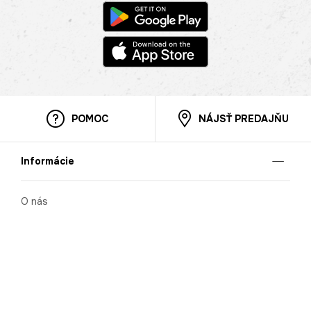
POMOC
NÁJSŤ PREDAJŇU
Informácie
O nás
Mobilná apilkácia
Pravidlá pre prezentovanie tovaru
Blog
Kontaktné údaje