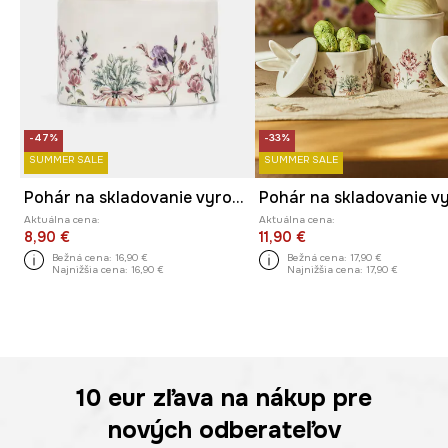
-47%
-33%
SUMMER SALE
SUMMER SALE
Pohár na skladovanie vyrobený z porcelánu
Aktuálna cena:
Aktuálna cena:
8,90 €
11,90 €
Bežná cena:
16,90 €
Bežná cena:
17,90 €
Najnižšia cena:
16,90 €
Najnižšia cena:
17,90 €
10 eur
zľava na nákup pre
nových odberateľov