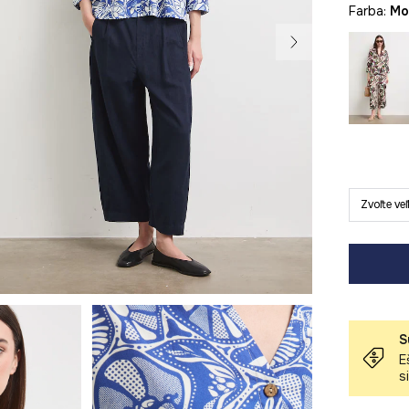
Farba:
m
Zvoľte ve
S
E
s