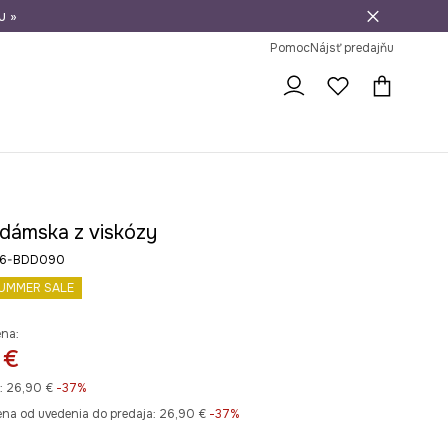
u »
vrátenie tovaru
Pomoc
Nájsť predajňu
 dámska z viskózy
26-BDD090
UMMER SALE
ena:
 €
:
26,90 €
-37%
ena od uvedenia do predaja:
26,90 €
 -37%