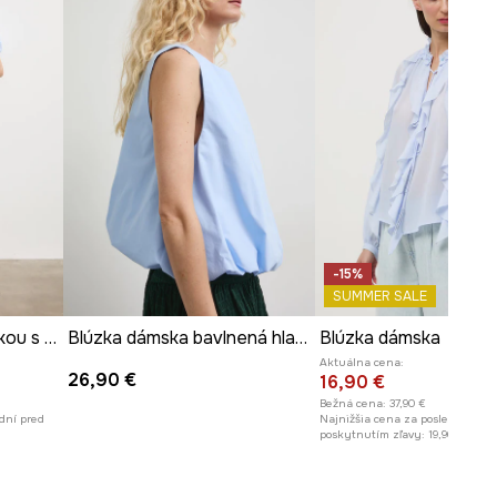
ROZMERY
Rozmery uvedené pre veľkosť
:
S.
Dĺžka
:
63,5 cm
Šírka v podpazuší
:
59 cm
Modelka je vysoká 178 cm a má
na sebe veľkosť S
Pozrite si rozmery produktu
-15%
SUMMER SALE
Blúzka dámska s výšivkou s kockovaným vzorom
Blúzka dámska bavlnená hladká
Blúzka dámska
Aktuálna cena:
26,90 €
16,90 €
Bežná cena:
37,90 €
dní pred
Najnižšia cena za posledných 30
poskytnutím zľavy:
19,90 €