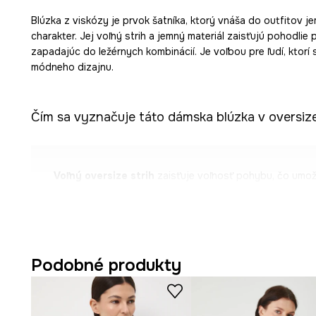
Blúzka z viskózy je prvok šatníka, ktorý vnáša do outfitov j
charakter. Jej voľný strih a jemný materiál zaisťujú pohodlie 
zapadajúc do ležérnych kombinácií. Je voľbou pre ľudí, ktorí s
módneho dizajnu.
Čím sa vyznačuje táto dámska blúzka v oversize
Voľný oversize strih
zaisťuje voľnosť pohybu, čo umo
používanie.
Výstrih do V
jemne predlžuje krk, dodávajúc outfitu ľa
Viskóza
, mäkké celulózové vlákno, je ľahká a priedušná,
Podobné produkty
pokožku.
3/4 rukáv so zníženou líniou ramien
dodáva blúzke vo