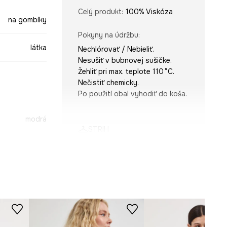
Celý produkt
:
100% Viskóza
na gombíky
Pokyny na údržbu
:
látka
Nechlórovať / Nebieliť.
Nesušiť v bubnovej sušičke.
Žehliť pri max. teplote 110 °C.
Nečistiť chemicky.
Po použití obal vyhodiť do koša.
modrá
STRIH
-BDD090-55B
Rukáv
:
3/4
Výstrih
:
V výstrih
Typ rukáva
:
so zníženou líniou
ramien
Strih
:
oversize