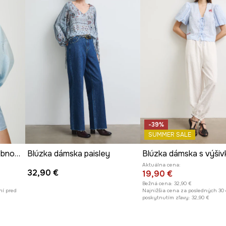
iekanie a vyzliekanie,
 šírky rukáva a
u a uľahčuje
-39%
, oživujúc modrú
SUMMER SALE
Bavlnená blúzka s ozdobnou výšivkou
Blúzka dámska paisley
Aktuálna cena:
32,90 €
19,90 €
Bežná cena:
32,90 €
ní pred
Najnižšia cena za posledných 30 
poskytnutím zľavy:
32,90 €