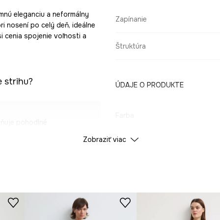
emnú eleganciu a neformálny
Zapínanie
pri nosení po celý deň, ideálne
i cenia spojenie voľnosti a
Štruktúra
 strihu?
ÚDAJE O PRODUKTE
Farba
žňuje pohodlné
Zobraziť viac
ID produktu
RS26
hkosť a ženský pôvab.
Výrobca
 príjemná pre
ľný charakter a