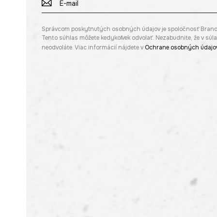
Správcom poskytnutých osobných údajov je spoločnosť Brandbq s
Tento súhlas môžete kedykoľvek odvolať. Nezabudnite, že v sú
neodvoláte. Viac informácií nájdete v
Ochrane osobných údajo