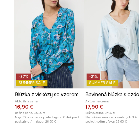
moderný vzhľad.
Zapínanie na gombíky s viditeľnou légou
uľahčuje obl
pričom je aj ozdobným detailom.
Manžety so zapínaním na gombíky
umožňujú reguláciu
prispôsobenie zápästiu.
Hladká štruktúra tkaniny
zdôrazňuje jemnosť materiál
kombinovanie s inými textúrami.
-37%
-21%
Rastlinný vzor
dodáva blúzke sviežosť a prírodný šarm
SUMMER SALE
SUMMER SALE
farbu.
Blúzka z viskózy so vzorom
Aktuálna cena:
Aktuálna cena:
16,90 €
17,90 €
Bežná cena:
26,90 €
Bežná cena:
37,90 €
Najnižšia cena za posledných 30 dní pred
Najnižšia cena za posledných 30 d
poskytnutím zľavy:
26,90 €
poskytnutím zľavy:
22,90 €