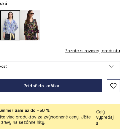
odrá
Pozrite si rozmery produktu
ľkosť
Pridať do košíka
ummer Sale až do –50 %
Celý
šte viac produktov za zvýhodnené ceny! Užite
výpredaj
i zľavy na sezónne hity.
»