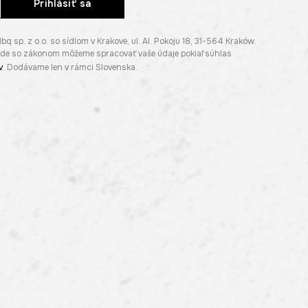
Prihlásiť sa
p. z o.o. so sídlom v Krakove, ul. Al. Pokoju 18, 31-564 Kraków.
lade so zákonom môžeme spracovať vaše údaje pokiaľ súhlas
v
. Dodávame len v rámci Slovenska.