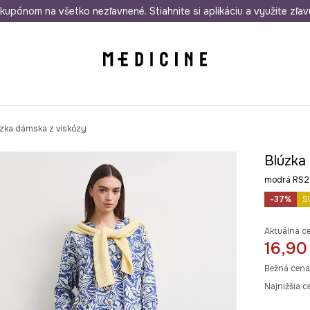
rmo od 50 €
kupónom na všetko nezľavnené. Stiahnite si aplikáciu a využite zľav
Odoslanie aj do 24 hodín
30 dní na 
zka dámska z viskózy
Blúzka
modrá RS
-37%
S
Aktuálna c
16,90
Bežná cena
Najnižšia c