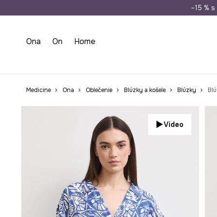
Doprava zada
–15 % s 
Ona
On
Home
Medicine
Ona
Oblečenie
Blúzky a košele
Blúzky
Blú
Video