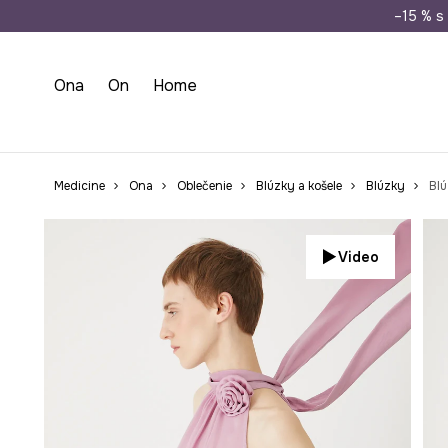
Doprava zada
–15 % s 
Ona
On
Home
Medicine
Ona
Oblečenie
Blúzky a košele
Blúzky
Blú
Video