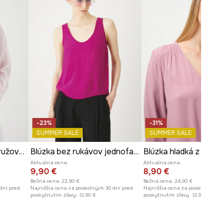
ROZMERY
Pozrite si rozmery produktu
-23%
-31%
SUMMER SALE
SUMMER SALE
Ľanová blúzka hladké ružová farba
Blúzka bez rukávov jednofarebná
Blúzka hladká z viskó
Aktuálna cena:
Aktuálna cena:
9,90 €
8,90 €
Bežná cena:
22,90 €
Bežná cena:
24,90 €
dní pred
Najnižšia cena za posledných 30 dní pred
Najnižšia cena za posledných 30
poskytnutím zľavy:
12,90 €
poskytnutím zľavy:
12,90 €