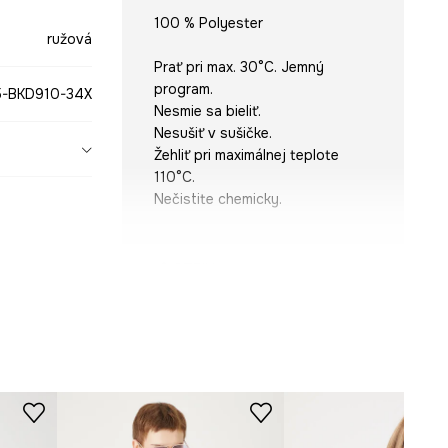
100 % Polyester
ružová
Prať pri max. 30°C. Jemný
program.
-BKD910-34X
Nesmie sa bieliť.
Nesušiť v sušičke.
Žehliť pri maximálnej teplote
110°C.
Nečistite chemicky.
STRIH
Rukáv
:
bez rukávov, na ramienka
Výstrih
:
golier so stojačikom, s
viazaním
Strih
:
regular fit