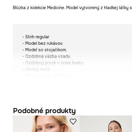
Blúzka z kolekcie Medicine. Model vytvorený z hladkej látky
- Strih regular.
- Model bez rukávov.
- Model so stojačikom.
- Ozdobná väzba vzadu.
- Ozdobný prvok v tvare kvetu.
- Hladký textil.
- Šírka poprsia: 50,5 cm.
- Dĺžka: 58 cm.
- Veľkosti pre rozmer: S.
Podobné produkty