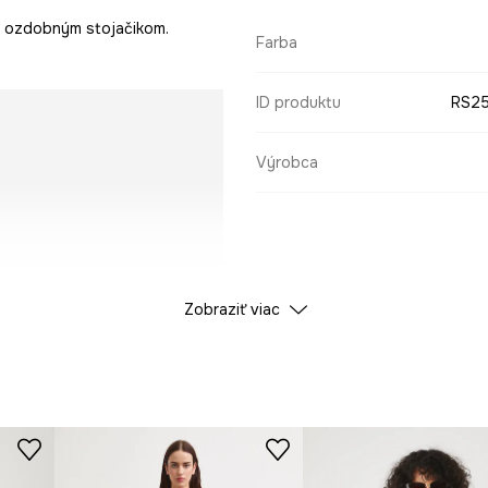
 s ozdobným stojačikom.
Farba
ID produktu
RS25
Výrobca
Zobraziť viac