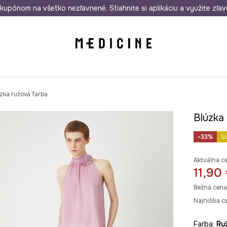
rmo od 50 €
kupónom na všetko nezľavnené. Stiahnite si aplikáciu a využite zľav
Odoslanie aj do 24 hodín
30 dní na 
zka ružová farba
Blúzka
-33%
S
Aktuálna c
11,90
Bežná cena
Najnižšia c
Farba:
r