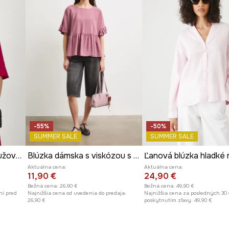
-55%
-50%
SUMMER SALE
SUMMER SALE
Ľanová blúzka hladké ružová farba
Blúzka dámska s viskózou s volánikmi
Aktuálna cena:
Aktuálna cena:
11,90 €
24,90 €
Bežná cena:
26,90 €
Bežná cena:
49,90 €
ní pred
Najnižšia cena od uvedenia do predaja:
Najnižšia cena za posledných 30 
26,90 €
poskytnutím zľavy:
49,90 €