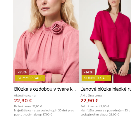
-39%
-14%
SUMMER SALE
SUMMER SALE
Blúzka s ozdobou v tvare kvetu
Aktuálna cena:
Aktuálna cena:
22,90 €
22,90 €
Bežná cena:
37,90 €
Bežná cena:
42,90 €
Najnižšia cena za posledných 30 dní pred
Najnižšia cena za posledných 30 d
poskytnutím zľavy:
37,90 €
poskytnutím zľavy:
26,90 €