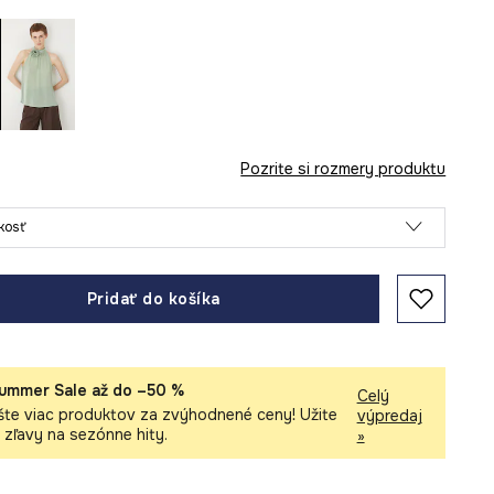
Pozrite si rozmery produktu
ľkosť
Pridať do košíka
ummer Sale až do –50 %
Celý
šte viac produktov za zvýhodnené ceny! Užite
výpredaj
i zľavy na sezónne hity.
»