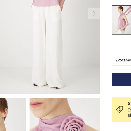
Zvoľte ve
S
E
s