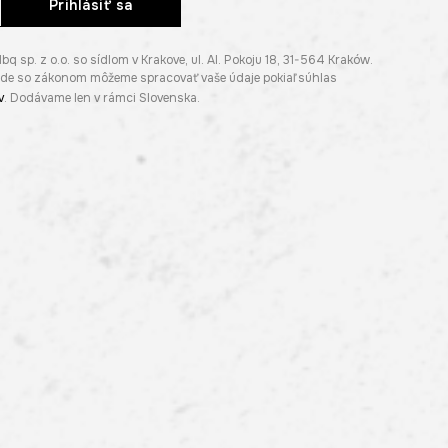
Prihlásiť sa
p. z o.o. so sídlom v Krakove, ul. Al. Pokoju 18, 31-564 Kraków.
lade so zákonom môžeme spracovať vaše údaje pokiaľ súhlas
v
. Dodávame len v rámci Slovenska.