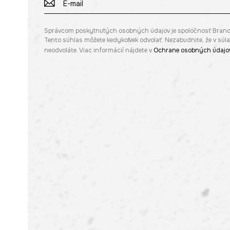
Správcom poskytnutých osobných údajov je spoločnosť Brandbq s
Tento súhlas môžete kedykoľvek odvolať. Nezabudnite, že v sú
neodvoláte. Viac informácií nájdete v
Ochrane osobných údajo