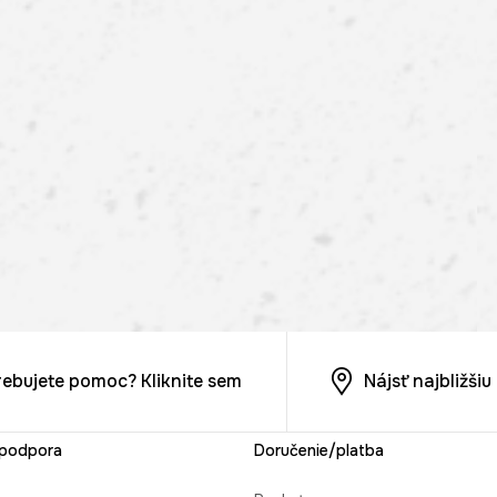
rebujete pomoc? Kliknite sem
Nájsť najbližši
 podpora
Doručenie/platba