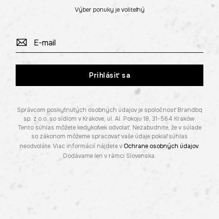
Výber ponuky je voliteľný
Prihlásiť sa
Správcom poskytnutých osobných údajov je spoločnosť Brandbq
sp. z o.o. so sídlom v Krakove, ul. Al. Pokoju 18, 31-564 Kraków.
Tento súhlas môžete kedykoľvek odvolať. Nezabudnite, že v súlade
so zákonom môžeme spracovať vaše údaje pokiaľ súhlas
neodvoláte. Viac informácií nájdete v
Ochrane osobných údajov
.
Dodávame len v rámci Slovenska.