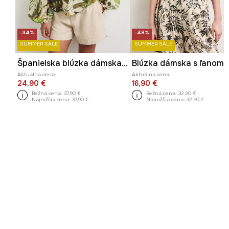
-34%
-48%
SUMMER SALE
SUMMER SALE
Španielska blúzka dámska s lyocellom
Aktuálna cena:
Aktuálna cena:
24,90 €
16,90 €
Bežná cena:
37,90 €
Bežná cena:
32,90 €
Najnižšia cena:
37,90 €
Najnižšia cena:
32,90 €