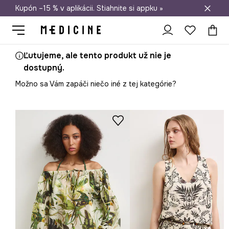
Kupón –15 % v aplikácii. Stiahnite si appku »
Doprava zadarmo od 50 €
Ľutujeme, ale tento produkt už nie je
dostupný.
Možno sa Vám zapáči niečo iné z tej kategórie?