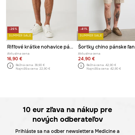
-26%
-41%
SUMMER SALE
SUMMER SALE
Rifľové krátke nohavice pánske s ozdobnou retiazkou béžová farba
Aktuálna cena:
Aktuálna cena:
16,90 €
24,90 €
Bežná cena:
39,90 €
Bežná cena:
42,90 €
Najnižšia cena:
22,90 €
Najnižšia cena:
42,90 €
10 eur
zľava na nákup pre
nových odberateľov
Prihláste sa na odber newslettera Medicine a