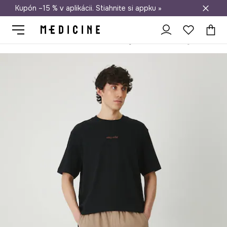
Kupón –15 % v aplikácii. Stiahnite si appku »
Doprava zadarmo od 50 €
Medicine
On
Oblečenie
Kraťasy