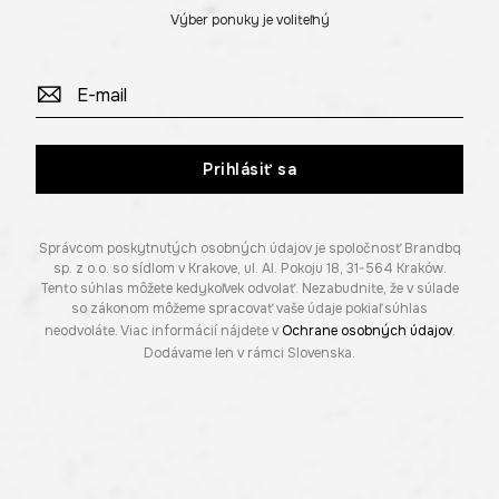
Výber ponuky je voliteľný
Prihlásiť sa
Správcom poskytnutých osobných údajov je spoločnosť Brandbq
sp. z o.o. so sídlom v Krakove, ul. Al. Pokoju 18, 31-564 Kraków.
Tento súhlas môžete kedykoľvek odvolať. Nezabudnite, že v súlade
so zákonom môžeme spracovať vaše údaje pokiaľ súhlas
neodvoláte. Viac informácií nájdete v
Ochrane osobných údajov
.
Dodávame len v rámci Slovenska.