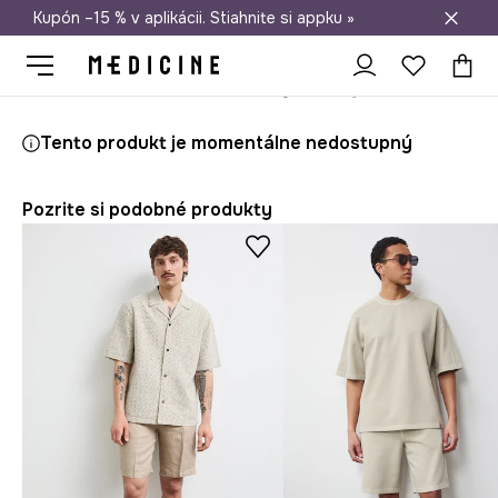
Kupón –15 % v aplikácii. Stiahnite si appku »
Doprava zadarmo od 50 €
Medicine
On
Oblečenie
Kraťasy
Tento produkt je momentálne nedostupný
Pozrite si podobné produkty