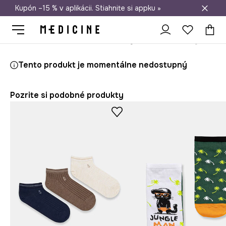
Kupón –15 % v aplikácii. Stiahnite si appku »
Doprava zadarmo od 50 €
Medicine
On
Oblečenie
Ponožky
Tento produkt je momentálne nedostupný
Pozrite si podobné produkty