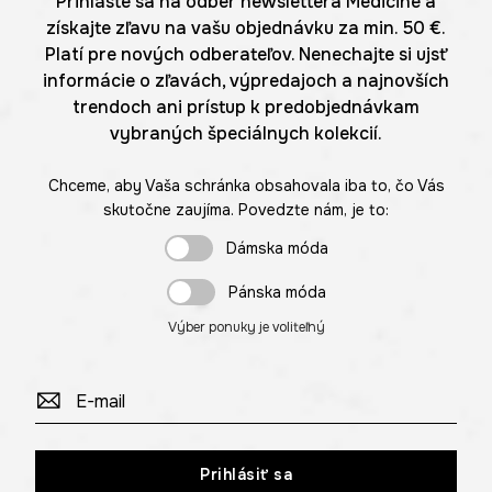
Prihláste sa na odber newslettera Medicine a
získajte zľavu na vašu objednávku za min. 50 €.
Platí pre nových odberateľov. Nenechajte si ujsť
informácie o zľavách, výpredajoch a najnovších
trendoch ani prístup k predobjednávkam
vybraných špeciálnych kolekcií.
Chceme, aby Vaša schránka obsahovala iba to, čo Vás
skutočne zaujíma. Povedzte nám, je to:
Dámska móda
Pánska móda
Výber ponuky je voliteľný
Prihlásiť sa