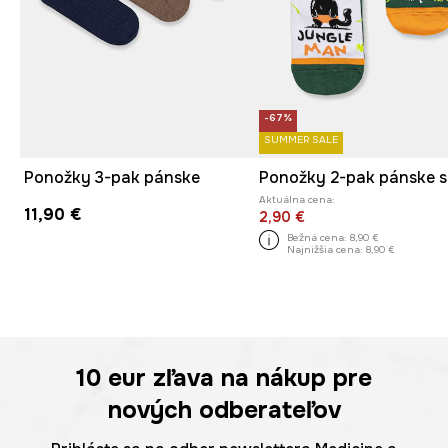
-67%
SUMMER SALE
Ponožky 3-pak pánske
Aktuálna cena:
11,90 €
2,90 €
Bežná cena:
8,90 €
Najnižšia cena:
8,90 €
10 eur
zľava na nákup pre
nových odberateľov