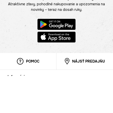
Atraktívne zľavy, pohodlné nakupovanie a upozornenia na
novinky – teraz na dosah ruky.
POMOC
NÁJSŤ PREDAJŇU
Informácie
O nás
Mobilná apilkácia
Pravidlá pre prezentovanie tovaru