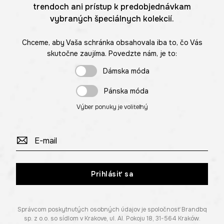
trendoch ani prístup k predobjednávkam
vybraných špeciálnych kolekcií.
Chceme, aby Vaša schránka obsahovala iba to, čo Vás
skutočne zaujíma. Povedzte nám, je to:
Dámska móda
Pánska móda
Výber ponuky je voliteľný
Prihlásiť sa
Správcom poskytnutých osobných údajov je spoločnosť Brandbq
sp. z o.o. so sídlom v Krakove, ul. Al. Pokoju 18, 31-564 Kraków.