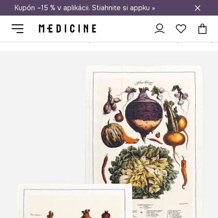
Kupón –15 % v aplikácii. Stiahnite si appku »
Doprava zadarmo od 50 €
Medicine
Home
Kuchyňa a jedáleň
Textil
Kuchynské utierky