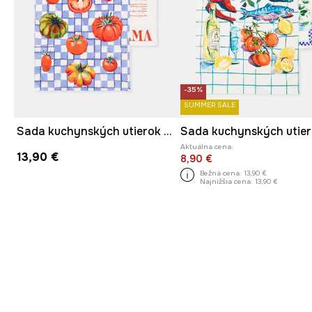
-35%
SUMMER SALE
Sada kuchynských utierok bavlnená
Aktuálna cena:
13,90 €
8,90 €
Bežná cena:
13,90 €
Najnižšia cena:
13,90 €