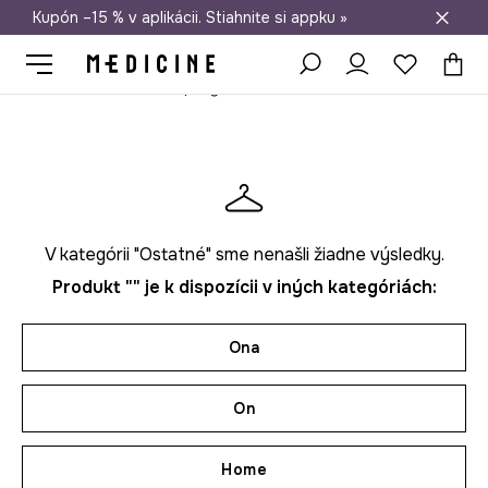
Kupón –15 % v aplikácii. Stiahnite si appku »
Doprava zadarmo od 50 €
Medicine
Ona
Doplnky
Bižutéria
V kategórii "Ostatné" sme nenašli žiadne výsledky.
Produkt "" je k dispozícii v iných kategóriách:
Ona
On
Home