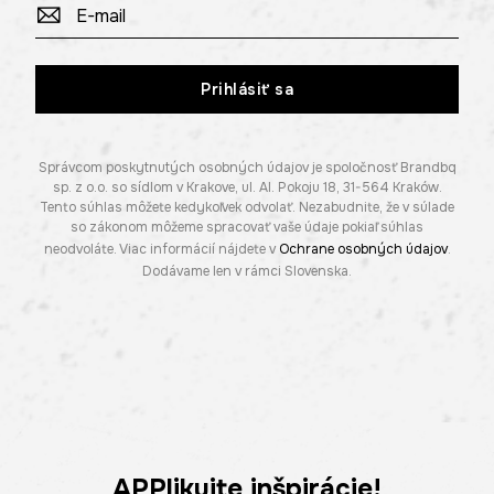
Prihlásiť sa
Správcom poskytnutých osobných údajov je spoločnosť Brandbq
sp. z o.o. so sídlom v Krakove, ul. Al. Pokoju 18, 31-564 Kraków.
Tento súhlas môžete kedykoľvek odvolať. Nezabudnite, že v súlade
so zákonom môžeme spracovať vaše údaje pokiaľ súhlas
neodvoláte. Viac informácií nájdete v
Ochrane osobných údajov
.
Dodávame len v rámci Slovenska.
APPlikujte inšpirácie!