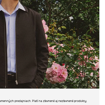
v kamenných predajniach. Platí na zľavnené aj nezľavnené produkty.