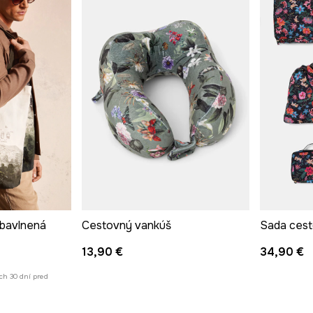
 bavlnená
Cestovný vankúš
13,90 €
34,90 €
ch 30 dní pred