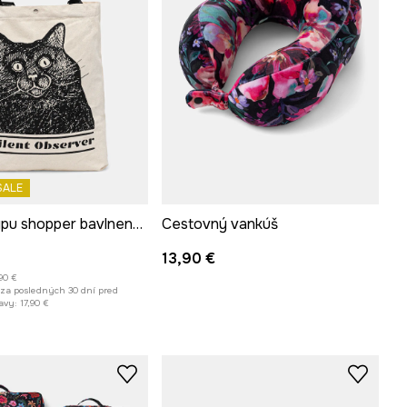
SALE
Kabelka typu shopper bavlnená by Aleksandra Czarny, Graphics Series
Cestovný vankúš
13,90 €
,90 €
 za posledných 30 dní pred
avy:
17,90 €