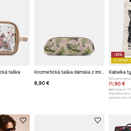
-33%
SUMMER 
cká taška
Kozmetická taška dámska z imitácie kože s motívom zeleniny
Aktuálna cena:
8,90 €
11,90 €
Bežná cena:
17
Najnižšia cena
poskytnutím zľ