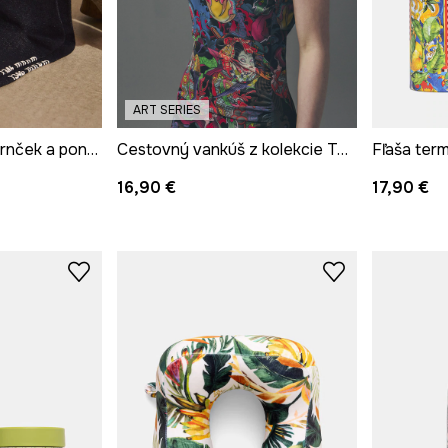
ART SERIES
Darčeková sada: hrnček a ponožky
Cestovný vankúš z kolekcie Tattoo Art by Tuan Nguyen
16,90 €
17,90 €