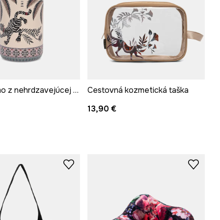
Fľaša termo z nehrdzavejúcej ocele 500 ml
Cestovná kozmetická taška
13,90 €