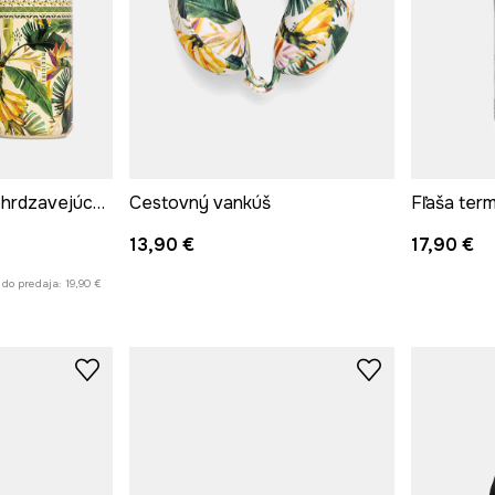
Hrnček termo z nehrdzavejúcej ocele 480 ml
Cestovný vankúš
13,90 €
17,90 €
 do predaja:
19,90 €