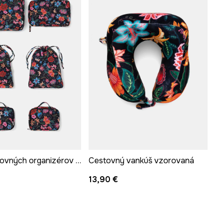
Sada cestovných organizérov do batožiny
Cestovný vankúš vzorovaná
13,90 €