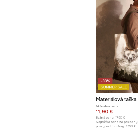
-33%
SUMMER SALE
Materiálová taška
Aktuálna cena:
11,90 €
Bežná cena:
17,90 €
Najnižšia cena za posledný
poskytnutím zľavy:
17,90 €