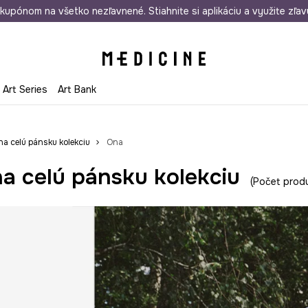
rmo od 50 €
kupónom na všetko nezľavnené. Stiahnite si aplikáciu a využite zľav
Odoslanie aj do 24 hodín
30 dní na 
Art Series
Art Bank
na celú pánsku kolekciu
Ona
a celú pánsku kolekciu
Počet prod