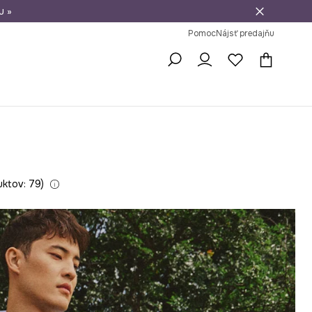
u »
vrátenie tovaru
Pomoc
Nájsť predajňu
uktov: 79