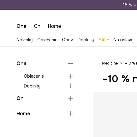
Doprava zada
–15 % s 
Ona
On
Home
Novinky
Oblečenie
Obuv
Doplnky
SALE
Na oslavy
Ona
Medicine
–10 % 
–10 % n
Oblečenie
Doplnky
Ponožky
Šaty na svadbu
Kabelky
On
Plátené tašky
Oblečenie
Home
Cestovná batožina a
doplnky
Obuv
Bundy a kabáty
Kuchyňa a jedáleň
Plážové doplnky
Doplnky
Košele
Šľapky a sandále
Životný štýl a
Termofľaše a