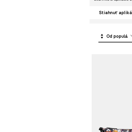
Rukavice
Stiahnuť apliká
Kozmetické tašky
Plážové doplnky
Od populárnych