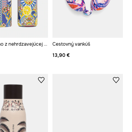
Fľaša termo z nehrdzavejúcej ocele 500 ml
Cestovný vankúš
13,90 €