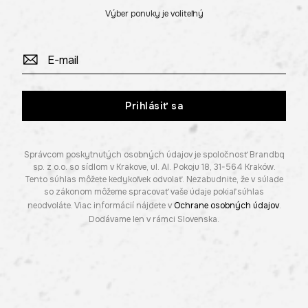
Výber ponuky je voliteľný
Prihlásiť sa
Správcom poskytnutých osobných údajov je spoločnosť Brandbq
sp. z o.o. so sídlom v Krakove, ul. Al. Pokoju 18, 31-564 Kraków.
Tento súhlas môžete kedykoľvek odvolať. Nezabudnite, že v súlade
so zákonom môžeme spracovať vaše údaje pokiaľ súhlas
neodvoláte. Viac informácií nájdete v
Ochrane osobných údajov
.
Dodávame len v rámci Slovenska.