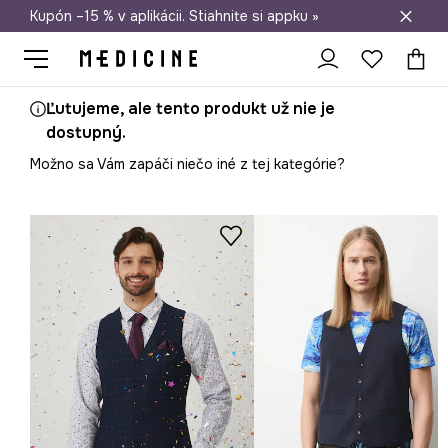
Kupón –15 % v aplikácii. Stiahnite si appku »
Doprava zadarmo od 50 €
Ľutujeme, ale tento produkt už nie je
dostupný.
Možno sa Vám zapáči niečo iné z tej kategórie?