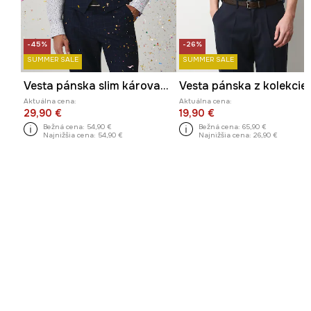
-45%
-26%
SUMMER SALE
SUMMER SALE
Vesta pánska slim károvaný tmavomodrá farba
Aktuálna cena:
Aktuálna cena:
29,90 €
19,90 €
Bežná cena:
54,90 €
Bežná cena:
65,90 €
Najnižšia cena:
54,90 €
Najnižšia cena:
26,90 €