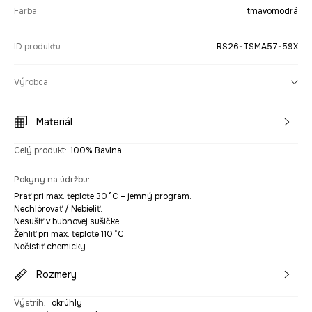
Farba
tmavomodrá
ID produktu
RS26-TSMA57-59X
Výrobca
Materiál
Celý produkt
:
100% Bavlna
Pokyny na údržbu
:
Prať pri max. teplote 30 °C – jemný program.
Nechlórovať / Nebieliť.
Nesušiť v bubnovej sušičke.
Žehliť pri max. teplote 110 °C.
Nečistiť chemicky.
Rozmery
Výstrih
:
okrúhly