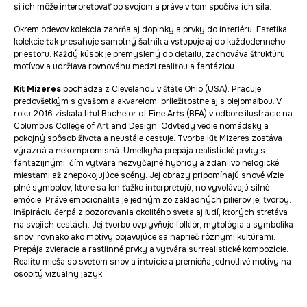
si ich môže interpretovať po svojom a práve v tom spočíva ich sila.
Okrem odevov kolekcia zahŕňa aj doplnky a prvky do interiéru. Estetika
kolekcie tak presahuje samotný šatník a vstupuje aj do každodenného
priestoru. Každý kúsok je premyslený do detailu, zachováva štruktúru
motívov a udržiava rovnováhu medzi realitou a fantáziou.
Kit Mizeres
pochádza z Clevelandu v štáte Ohio (USA). Pracuje
predovšetkým s gvašom a akvarelom, príležitostne aj s olejomaľbou. V
roku 2016 získala titul Bachelor of Fine Arts (BFA) v odbore ilustrácie na
Columbus College of Art and Design. Odvtedy vedie nomádsky a
pokojný spôsob života a neustále cestuje. Tvorba Kit Mizeres zostáva
výrazná a nekompromisná. Umelkyňa prepája realistické prvky s
fantazijnými, čím vytvára nezvyčajné hybridy a zdanlivo nelogické,
miestami až znepokojujúce scény. Jej obrazy pripomínajú snové vízie
plné symbolov, ktoré sa len ťažko interpretujú, no vyvolávajú silné
emócie. Práve emocionalita je jedným zo základných pilierov jej tvorby.
Inšpiráciu čerpá z pozorovania okolitého sveta aj ľudí, ktorých stretáva
na svojich cestách. Jej tvorbu ovplyvňuje folklór, mytológia a symbolika
snov, rovnako ako motívy objavujúce sa naprieč rôznymi kultúrami.
Prepája zvieracie a rastlinné prvky a vytvára surrealistické kompozície.
Realitu mieša so svetom snov a intuície a premieňa jednotlivé motívy na
osobitý vizuálny jazyk.