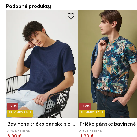
Podobné produkty
-61%
-40%
SUMMER SALE
SUMMER SALE
Bavlnené tričko pánske s elastanom vrúbkovaný tmavomodrá farba
Aktuálna cena:
Aktuálna cena:
8,90 €
11,90 €