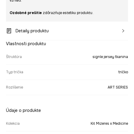
vzhľad.
Ozdobné prešitie
zdôrazňuje estetiku produktu.
Detaily produktu
Vlastnosti produktu
Štruktúra
signle jersey tkanina
Typ trička
tričko
Rozlíšenie
ART SERIES
Údaje o produkte
Kolekcia
Kit Mizeres x Medicine