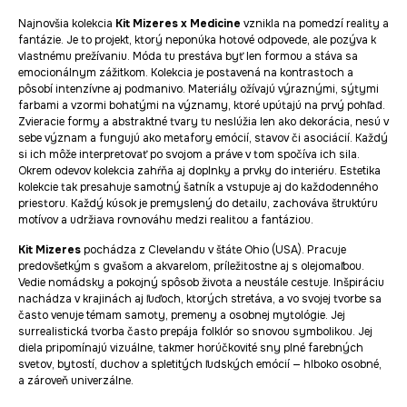
Najnovšia kolekcia
Kit Mizeres x Medicine
vznikla na pomedzí reality a
fantázie. Je to projekt, ktorý neponúka hotové odpovede, ale pozýva k
vlastnému prežívaniu. Móda tu prestáva byť len formou a stáva sa
emocionálnym zážitkom. Kolekcia je postavená na kontrastoch a
pôsobí intenzívne aj podmanivo. Materiály ožívajú výraznými, sýtymi
farbami a vzormi bohatými na významy, ktoré upútajú na prvý pohľad.
Zvieracie formy a abstraktné tvary tu neslúžia len ako dekorácia, nesú v
sebe význam a fungujú ako metafory emócií, stavov či asociácií. Každý
si ich môže interpretovať po svojom a práve v tom spočíva ich sila.
Okrem odevov kolekcia zahŕňa aj doplnky a prvky do interiéru. Estetika
kolekcie tak presahuje samotný šatník a vstupuje aj do každodenného
priestoru. Každý kúsok je premyslený do detailu, zachováva štruktúru
motívov a udržiava rovnováhu medzi realitou a fantáziou.
Kit Mizeres
pochádza z Clevelandu v štáte Ohio (USA). Pracuje
predovšetkým s gvašom a akvarelom, príležitostne aj s olejomaľbou.
Vedie nomádsky a pokojný spôsob života a neustále cestuje. Inšpiráciu
nachádza v krajinách aj ľuďoch, ktorých stretáva, a vo svojej tvorbe sa
často venuje témam samoty, premeny a osobnej mytológie. Jej
surrealistická tvorba často prepája folklór so snovou symbolikou. Jej
diela pripomínajú vizuálne, takmer horúčkovité sny plné farebných
svetov, bytostí, duchov a spletitých ľudských emócií — hlboko osobné,
a zároveň univerzálne.