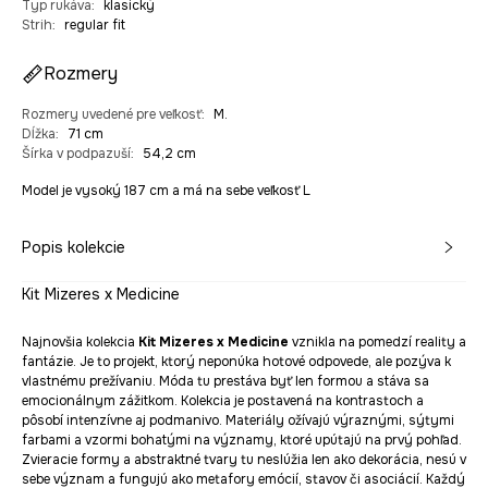
Typ rukáva
:
klasický
Strih
:
regular fit
Rozmery
Rozmery uvedené pre veľkosť
:
M.
Dĺžka
:
71 cm
Šírka v podpazuší
:
54,2 cm
Model je vysoký 187 cm a má na sebe veľkosť L
Popis kolekcie
Kit Mizeres x Medicine
Najnovšia kolekcia
Kit Mizeres x Medicine
vznikla na pomedzí reality a
fantázie. Je to projekt, ktorý neponúka hotové odpovede, ale pozýva k
vlastnému prežívaniu. Móda tu prestáva byť len formou a stáva sa
emocionálnym zážitkom. Kolekcia je postavená na kontrastoch a
pôsobí intenzívne aj podmanivo. Materiály ožívajú výraznými, sýtymi
farbami a vzormi bohatými na významy, ktoré upútajú na prvý pohľad.
Zvieracie formy a abstraktné tvary tu neslúžia len ako dekorácia, nesú v
sebe význam a fungujú ako metafory emócií, stavov či asociácií. Každý