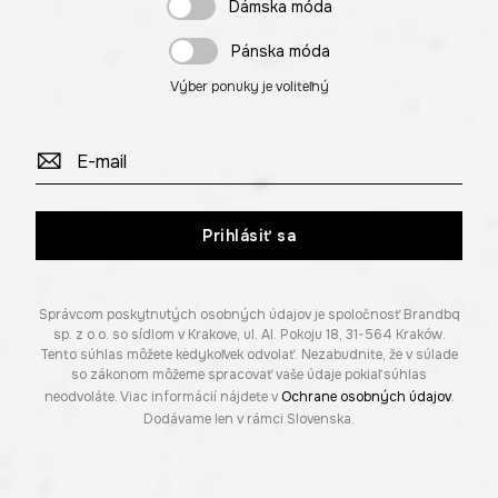
Dámska móda
Pánska móda
Výber ponuky je voliteľný
Prihlásiť sa
Správcom poskytnutých osobných údajov je spoločnosť Brandbq
sp. z o.o. so sídlom v Krakove, ul. Al. Pokoju 18, 31-564 Kraków.
Tento súhlas môžete kedykoľvek odvolať. Nezabudnite, že v súlade
so zákonom môžeme spracovať vaše údaje pokiaľ súhlas
neodvoláte. Viac informácií nájdete v
Ochrane osobných údajov
.
Dodávame len v rámci Slovenska.