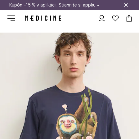
Kupón –15 % v aplikácii. Stiahnite si appku »
Doprava zadarmo od 50 €
Medicine
On
Oblečenie
Tričká