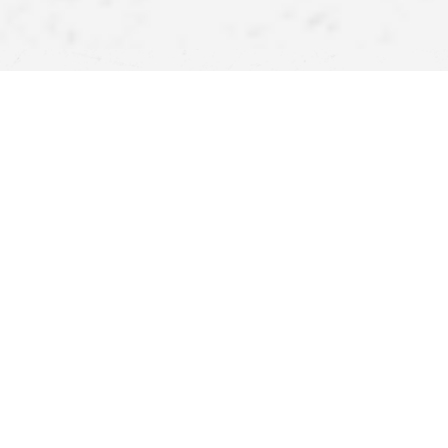
APPlikujte inšpirácie!
Stiahnite si našu aplikáciu a získajte ešte viac výhod.
Atraktívne zľavy, pohodlné nakupovanie a upozornenia na
novinky – teraz na dosah ruky.
POMOC
NÁJSŤ PREDAJŇU