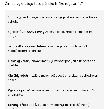
Čím sa vyznačuje toto pánske tričko regular fit?
Strih
regular fit
sa jemne prispôsobuje postave bez obmedzenia
pohybu.
Vyrobené zo
100% bavlny
zaisťuje priedušnosť a jemnosť na
dotyk.
Jemná
džersejová pletenina single jersey
dodáva tričku
hladkú textúru a ľahkosť.
Klasický krátky rukáv
umožňuje voľnosť pohybu a univerzálne
použitie.
Okrúhly výstrih
zdôrazňuje nadčasový charakter a pohodlie pri
nosení.
Výrazná potlač
so zvieracím motívom a nápisom dodáva tričku
originalitu.
Spraný efekt
dodáva tkanine moderný, mierne ošúchaný