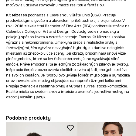
motívov a udržiava rovnováhu medzi realitou a fantáziou.
Kit Mizeres
pochádza z Clevelandu v štáte Ohio (USA). Pracuje
predovšetkým s gvašom a akvarelom, príležitostne aj s olejomaľbou. V
roku 2016 získala titul Bachelor of Fine Arts (BFA) v odbore ilustrácie na
Columbus College of Art and Design. Odvtedy vedie nomádsky a
pokojný spôsob života a neustále cestuje. Tvorba Kit Mizeres zostáva
výrazná a nekompromisná. Umelkyňa prepája realistické prvky s
fantazijnými, čím vytvára nezvyčajné hybridy a zdanlivo nelogické,
miestami až znepokojujúce scény. Jej obrazy pripomínajú snové vízie
plné symbolov, ktoré sa len ťažko interpretujú, no vyvolávajú silné
emócie. Práve emocionalita je jedným zo základných pilierov jej tvorby.
Inšpiráciu čerpá z pozorovania okolitého sveta aj ľudí, ktorých stretáva
na svojich cestách. Jej tvorbu ovplyvňuje folklór, mytológia a symbolika
snov, rovnako ako motívy objavujúce sa naprieč rôznymi kultúrami.
Prepája zvieracie a rastlinné prvky a vytvára surrealistické kompozície.
Realitu mieša so svetom snov a intuície a premieňa jednotlivé motívy na
osobitý vizuálny jazyk.
Podobné produkty