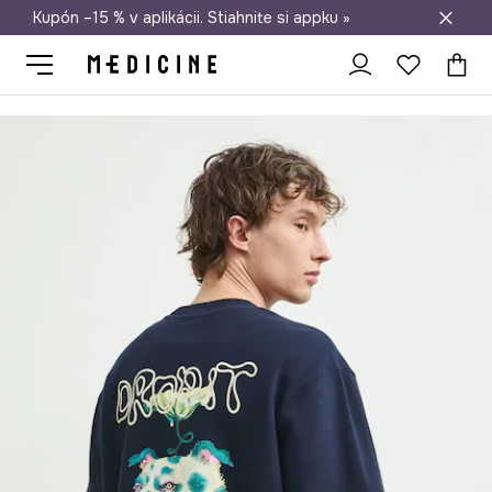
Kupón –15 % v aplikácii. Stiahnite si appku »
Doprava zadarmo od 50 €
Medicine
On
Oblečenie
Tričká