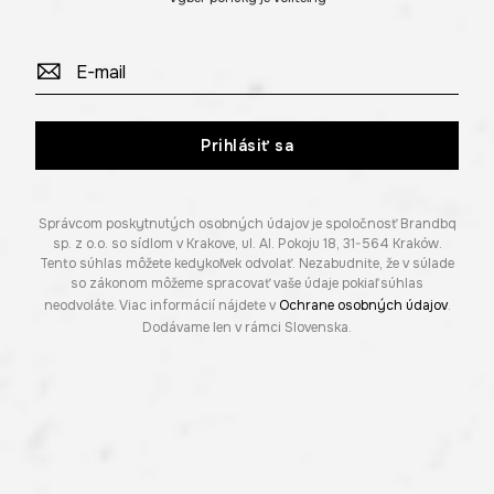
Prihlásiť sa
Správcom poskytnutých osobných údajov je spoločnosť Brandbq
sp. z o.o. so sídlom v Krakove, ul. Al. Pokoju 18, 31-564 Kraków.
Tento súhlas môžete kedykoľvek odvolať. Nezabudnite, že v súlade
so zákonom môžeme spracovať vaše údaje pokiaľ súhlas
neodvoláte. Viac informácií nájdete v
Ochrane osobných údajov
.
Dodávame len v rámci Slovenska.