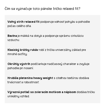
Čím sa vyznačuje toto pánske tričko relaxed fit?
Voľný strih relaxed fit
podporuje voľnosť pohybu a pohodlie
počas celého dňa.
Bavlna
je mäkká na dotyk a podporuje správnu cirkuláciu
vzduchu.
Klasický krátky rukáv
robí z trička univerzálny základ pre
mnohé outfity.
Okrúhly výstrih
podčiarkuje nadčasový charakter a zvyšuje
pohodlie pri nosení.
Hrubšia pletenina heavy weight
s citeľnou textúrou dodáva
trvácnosť a robustnosť.
Výrazná potlač so zvieracím motívom a nápisom
dodáva tričku
unikátny vzhľad.