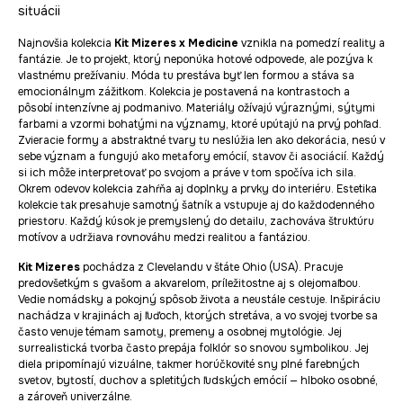
situácii
Najnovšia kolekcia
Kit Mizeres x Medicine
vznikla na pomedzí reality a
fantázie. Je to projekt, ktorý neponúka hotové odpovede, ale pozýva k
vlastnému prežívaniu. Móda tu prestáva byť len formou a stáva sa
emocionálnym zážitkom. Kolekcia je postavená na kontrastoch a
pôsobí intenzívne aj podmanivo. Materiály ožívajú výraznými, sýtymi
farbami a vzormi bohatými na významy, ktoré upútajú na prvý pohľad.
Zvieracie formy a abstraktné tvary tu neslúžia len ako dekorácia, nesú v
sebe význam a fungujú ako metafory emócií, stavov či asociácií. Každý
si ich môže interpretovať po svojom a práve v tom spočíva ich sila.
Okrem odevov kolekcia zahŕňa aj doplnky a prvky do interiéru. Estetika
kolekcie tak presahuje samotný šatník a vstupuje aj do každodenného
priestoru. Každý kúsok je premyslený do detailu, zachováva štruktúru
motívov a udržiava rovnováhu medzi realitou a fantáziou.
Kit Mizeres
pochádza z Clevelandu v štáte Ohio (USA). Pracuje
predovšetkým s gvašom a akvarelom, príležitostne aj s olejomaľbou.
Vedie nomádsky a pokojný spôsob života a neustále cestuje. Inšpiráciu
nachádza v krajinách aj ľuďoch, ktorých stretáva, a vo svojej tvorbe sa
často venuje témam samoty, premeny a osobnej mytológie. Jej
surrealistická tvorba často prepája folklór so snovou symbolikou. Jej
diela pripomínajú vizuálne, takmer horúčkovité sny plné farebných
svetov, bytostí, duchov a spletitých ľudských emócií — hlboko osobné,
a zároveň univerzálne.