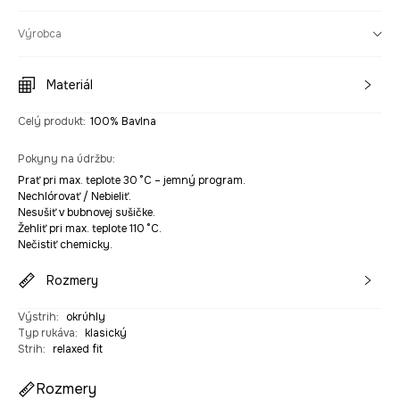
Výrobca
Materiál
Celý produkt
:
100% Bavlna
Pokyny na údržbu
:
Prať pri max. teplote 30 °C – jemný program.
Nechlórovať / Nebieliť.
Nesušiť v bubnovej sušičke.
Žehliť pri max. teplote 110 °C.
Nečistiť chemicky.
Rozmery
Výstrih
:
okrúhly
Typ rukáva
:
klasický
Strih
:
relaxed fit
Rozmery