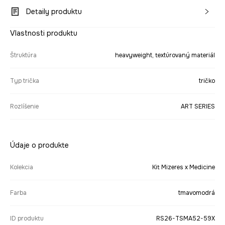
Detaily produktu
Vlastnosti produktu
Štruktúra
heavyweight, textúrovaný materiál
Typ trička
tričko
Rozlíšenie
ART SERIES
Údaje o produkte
Kolekcia
Kit Mizeres x Medicine
Farba
tmavomodrá
ID produktu
RS26-TSMA52-59X