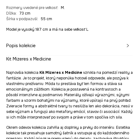
Rozmery uvedené pre veľkosť
:
M.
Dĺžka
:
73 cm
Šírka v podpazuší
:
55 cm
Model je vysoký 187 cm a má na sebe veľkosť L
Popis kolekcie
Kit Mizeres x Medicine
Najnovšia kolekcia
Kit Mizeres x Medicine
vznikla na pomedzí reality a
fantázie. Je to projekt, ktorý neponúka hotové odpovede, ale pozýva k
vlastnému prežívaniu. Móda tu prestáva byť len formou a stáva sa
emocionálnym zážitkom. Kolekcia je postavená na kontrastoch a
pôsobí intenzívne aj podmanivo. Materiály ožívajú výraznými, sýtymi
farbami a vzormi bohatými na významy, ktoré upútajú na prvý pohľad.
Zvieracie formy a abstraktné tvary tu neslúžia len ako dekorácia, nesú v
sebe význam a fungujú ako metafory emócií, stavov či asociácií. Každý
si ich môže interpretovať po svojom a práve v tom spočíva ich sila.
Okrem odevov kolekcia zahŕňa aj doplnky a prvky do interiéru. Estetika
kolekcie tak presahuje samotný šatník a vstupuje aj do každodenného
priestoru. Každý kúsok je premyslený do detailu, zachováva štruktúru