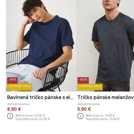
-61%
-62%
SUMMER SALE
SUMMER SALE
Bavlnené tričko pánske s elastanom vrúbkovaný tmavomodrá farba
Aktuálna cena:
Aktuálna cena:
8,90 €
5,90 €
Bežná cena:
22,90 €
Bežná cena:
15,90 €
Najnižšia cena:
22,90 €
Najnižšia cena:
15,90 €