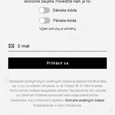
skutočne zaujíma. Povedzte nám, je to:
Dámska móda
Pánska móda
Výber ponuky je voliteľný
Prihlásiť sa
Správcom poskytnutých osobných údajov je spoločnosť Brandbq
sp. z o.o. so sídlom v Krakove, ul. Al. Pokoju 18, 31-564 Kraków.
Tento súhlas môžete kedykoľvek odvolať. Nezabudnite, že v súlade
so zákonom môžeme spracovať vaše údaje pokiaľ súhlas
neodvoláte. Viac informácií nájdete v
Ochrane osobných údajov
.
Dodávame len v rámci Slovenska.