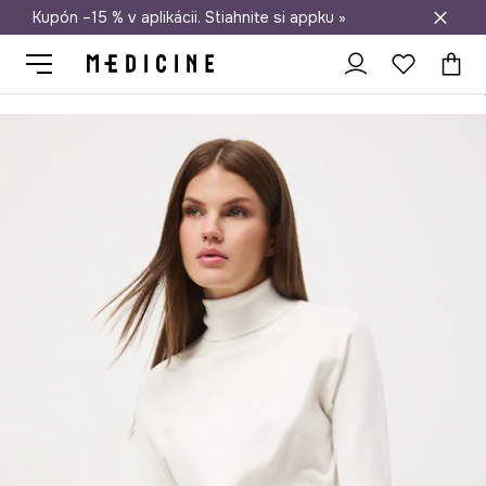
Kupón –15 % v aplikácii. Stiahnite si appku »
Doprava zadarmo od 50 €
Medicine
Ona
Oblečenie
Svetre
Pulóvre