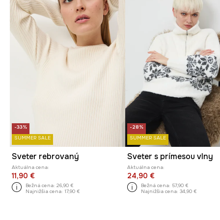
-33%
-28%
SUMMER SALE
SUMMER SALE
Sveter rebrovaný
Sveter s prímesou vlny
Aktuálna cena:
Aktuálna cena:
11,90 €
24,90 €
Bežná cena:
26,90 €
Bežná cena:
57,90 €
Najnižšia cena:
17,90 €
Najnižšia cena:
34,90 €