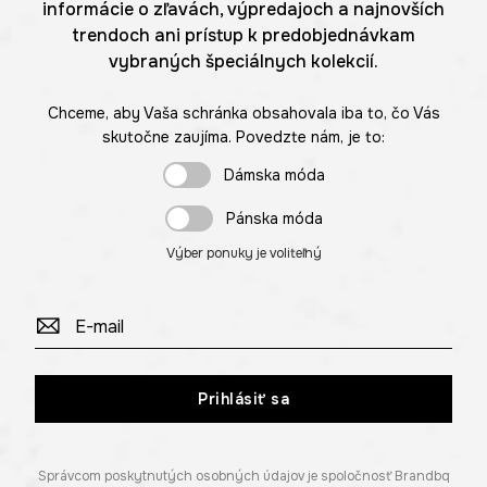
informácie o zľavách, výpredajoch a najnovších
trendoch ani prístup k predobjednávkam
vybraných špeciálnych kolekcií.
Chceme, aby Vaša schránka obsahovala iba to, čo Vás
skutočne zaujíma. Povedzte nám, je to:
Dámska móda
Pánska móda
Výber ponuky je voliteľný
Prihlásiť sa
Správcom poskytnutých osobných údajov je spoločnosť Brandbq