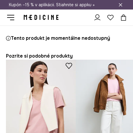
Kupón –15 % v aplikácii. Stiahnite si appku »
Doprava zadarmo od 50 €
Medicine
Ona
Oblečenie
Tričká
Tento produkt je momentálne nedostupný
Pozrite si podobné produkty