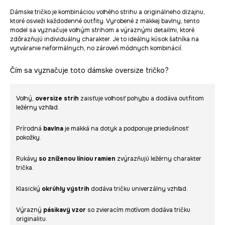
Dámske tričko je kombináciou voľného strihu a originálneho dizajnu,
ktoré osvieži každodenné outfity. Vyrobené z mäkkej bavlny, tento
model sa vyznačuje voľným strihom a výraznými detailmi, ktoré
zdôrazňujú individuálny charakter. Je to ideálny kúsok šatníka na
vytváranie neformálnych, no zároveň módnych kombinácií.
Čím sa vyznačuje toto dámske oversize tričko?
Voľný,
oversize strih
zaisťuje voľnosť pohybu a dodáva outfitom
ležérny vzhľad.
Prírodná
bavlna
je mäkká na dotyk a podporuje priedušnosť
pokožky.
Rukávy
so zníženou líniou ramien
zvýrazňujú ležérny charakter
trička.
Klasický
okrúhly výstrih
dodáva tričku univerzálny vzhľad.
Výrazný
pásikavý vzor
so zvieracím motívom dodáva tričku
originalitu.