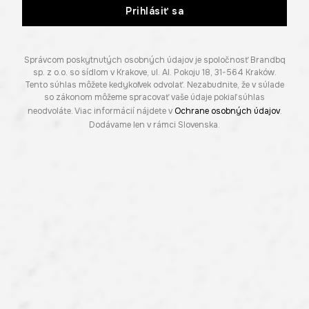
Prihlásiť sa
Správcom poskytnutých osobných údajov je spoločnosť Brandbq
sp. z o.o. so sídlom v Krakove, ul. Al. Pokoju 18, 31-564 Kraków.
Tento súhlas môžete kedykoľvek odvolať. Nezabudnite, že v súlade
so zákonom môžeme spracovať vaše údaje pokiaľ súhlas
neodvoláte. Viac informácií nájdete v
Ochrane osobných údajov
.
Dodávame len v rámci Slovenska.