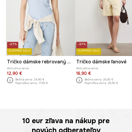
-27%
-37%
SUMMER SALE
SUMMER SALE
Tričko dámske rebrovaný modrá farba
Tričko dámske ľanové
Aktuálna cena:
Aktuálna cena:
12,90 €
16,90 €
Bežná cena:
24,90 €
Bežná cena:
26,90 €
Najnižšia cena:
17,90 €
Najnižšia cena:
26,90 €
10 eur
zľava na nákup pre
nových odberateľov