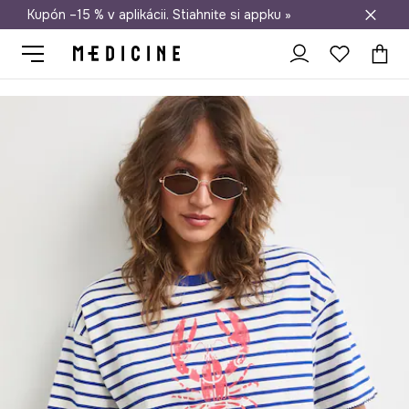
Kupón –15 % v aplikácii. Stiahnite si appku »
Doprava zadarmo od 50 €
Medicine
Ona
Oblečenie
Tričká
Tričko dámske bavlnené s po