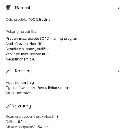
Materiál
Celý produkt
:
100% Bavlna
Pokyny na údržbu
:
Prať pri max. teplote 30 °C – jemný program.
Nechlórovať / Nebieliť.
Nesušiť v bubnovej sušičke.
Žehliť pri max. teplote 110 °C.
Nečistiť chemicky.
Rozmery
Výstrih
:
okrúhly
Typ rukáva
:
so zníženou líniou ramien
Strih
:
oversize
Rozmery
Rozmery uvedené pre veľkosť
:
S.
Dĺžka
:
62 cm
Šírka v podpazuší
:
54 cm