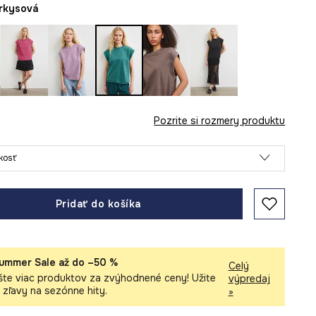
yrkysová
Pozrite si rozmery produktu
ľkosť
Pridať do košíka
ummer Sale až do –50 %
Celý
šte viac produktov za zvýhodnené ceny! Užite
výpredaj
i zľavy na sezónne hity.
»