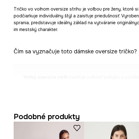
Tričko vo voľnom oversize strihu je voľbou pre ženy, ktoré si 
podčiarkuje individuálny štýl a zaisťuje priedušnosť. Vyrobe
sprania, predstavuje ideálny základ na vytváranie originálny
im mestský charakter.
Čím sa vyznačuje toto dámske oversize tričko?
Voľný oversize strih
zaisťuje voľnosť pohybu a ponúka
Bavlnená pletenina
je mäkká na dotyk a podporuje cir
Úprava s efektom sprania
dodáva tričku módny, mierne
Podobné produkty
Krátky kimonový rukáv
dodáva postave ľahkosť a origi
Rebrovaná úprava rukávov
jemne podčiarkuje ich nety