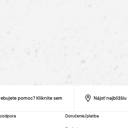
rebujete pomoc? Kliknite sem
Nájsť najbližši
 podpora
Doručenie/platba