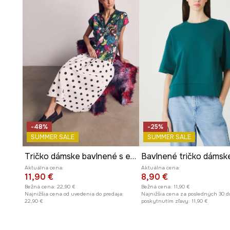
Okrúhly výstrih
s rebrovanou úpravou zdôrazňuje unive
-48%
-25%
SUMMER SALE
SUMMER SALE
Tričko dámske bavlnené s elastanom z kolekcie Kit Mizeres x Medicine
Aktuálna cena:
Aktuálna cena:
11,90 €
8,90 €
Bežná cena:
22,90 €
Bežná cena:
11,90 €
Najnižšia cena od uvedenia do predaja:
Najnižšia cena za posledných 30 d
22,90 €
poskytnutím zľavy:
11,90 €