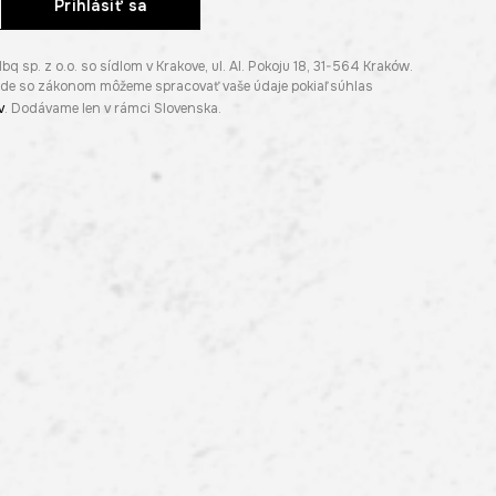
Prihlásiť sa
p. z o.o. so sídlom v Krakove, ul. Al. Pokoju 18, 31-564 Kraków.
lade so zákonom môžeme spracovať vaše údaje pokiaľ súhlas
v
. Dodávame len v rámci Slovenska.