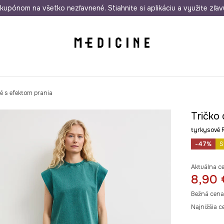
rmo od 50 €
kupónom na všetko nezľavnené. Stiahnite si aplikáciu a využite zľav
Odoslanie aj do 24 hodín
30 dní na 
é s efektom prania
Tričko
tyrkysové
-47%
S
Aktuálna c
8,90 
Bežná cena
Najnižšia c