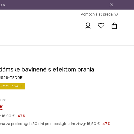
u »
vrátenie tovaru
Pomoc
Nájsť predajňu
 dámske bavlnené s efektom prania
 RS26-TSD0B1
UMMER SALE
ena:
€
:
16,90 €
-47%
ena za posledných 30 dní pred poskytnutím zľavy:
16,90 €
 -47%