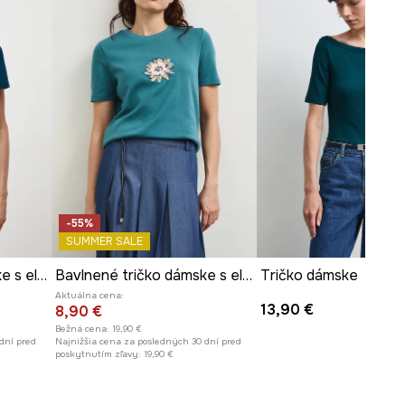
Rozmery uvedené pre veľkosť
:
S.
Dĺžka
:
59 cm
Šírka v podpazuší
:
54 cm
Modelka je vysoká 173 cm a má
na sebe veľkosť S
Pozrite si rozmery produktu
-55%
SUMMER SALE
Bavlnené tričko dámske s elastanom, hladký tyrkysová farba
Bavlnené tričko dámske s elastanom interlock
Tričko dámske
Aktuálna cena:
13,90 €
8,90 €
Bežná cena:
19,90 €
dní pred
Najnižšia cena za posledných 30 dní pred
poskytnutím zľavy:
19,90 €