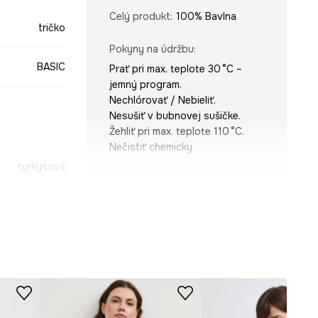
Celý produkt
:
100% Bavlna
tričko
Pokyny na údržbu
:
BASIC
Prať pri max. teplote 30 °C –
jemný program.
Nechlórovať / Nebieliť.
Nesušiť v bubnovej sušičke.
Žehliť pri max. teplote 110 °C.
Nečistiť chemicky.
tyrkysová
STRIH
-TSD0B1-67X
Výstrih
:
okrúhly
Typ rukáva
:
kimono
Strih
:
oversize
ROZMERY