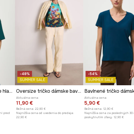
rzálnosť strihu.
-48%
-54%
SUMMER SALE
SUMMER SALE
Bavlnené tričko dámske hladký
Oversize tričko dámske bavlnené s elastanom z kolekcie Kit Mizeres x Medicine
Aktuálna cena:
Aktuálna cena:
11,90 €
5,90 €
Bežná cena:
22,90 €
Bežná cena:
12,90 €
ní pred
Najnižšia cena od uvedenia do predaja:
Najnižšia cena za posledných 30 
22,90 €
poskytnutím zľavy:
12,90 €