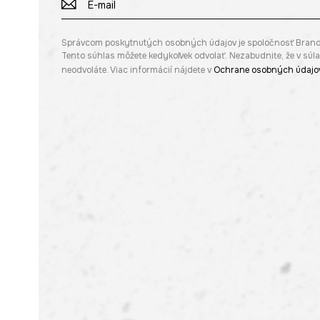
Správcom poskytnutých osobných údajov je spoločnosť Brandbq s
Tento súhlas môžete kedykoľvek odvolať. Nezabudnite, že v sú
neodvoláte. Viac informácií nájdete v
Ochrane osobných údajo