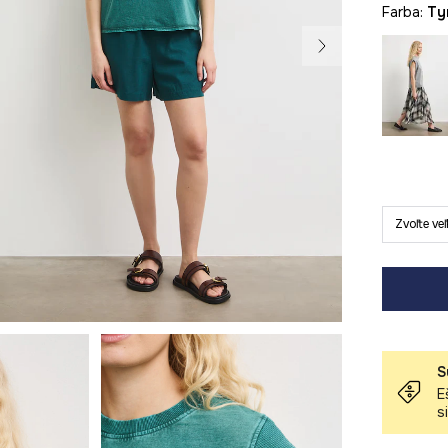
Farba:
t
Zvoľte ve
S
E
s