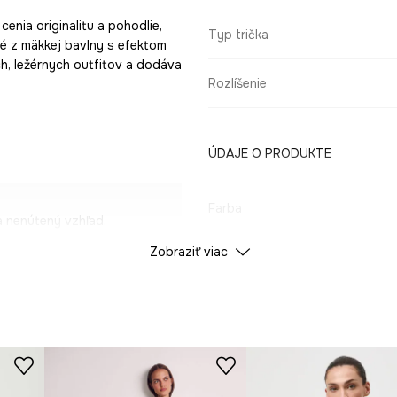
cenia originalitu a pohodlie,
Typ trička
né z mäkkej bavlny s efektom
ch, ležérnych outfitov a dodáva
Rozlíšenie
ÚDAJE O PRODUKTE
Farba
 nenútený vzhľad.
Zobraziť viac
ID produktu
RS26
kuláciu vzduchu.
 vintage charakter.
Výrobca
nalitu.
pický strih.