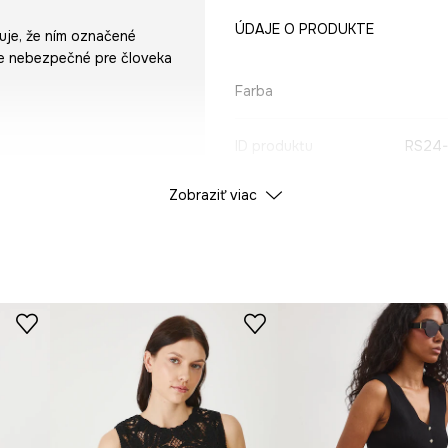
ÚDAJE O PRODUKTE
uje, že ním označené
ne nebezpečné pre človeka
Farba
ID produktu
RS24
Zobraziť viac
Výrobca