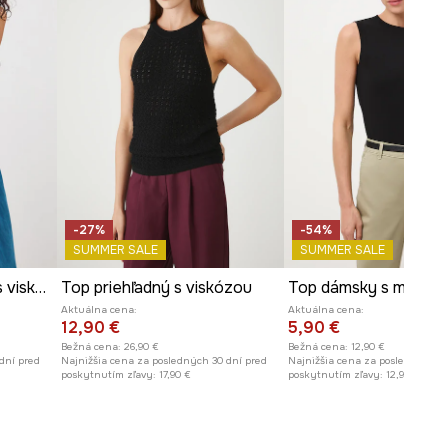
-27%
-54%
SUMMER SALE
SUMMER SALE
Úpletový top dámsky s viskózou
Top priehľadný s viskózou
Top dámsky s modal
Aktuálna cena:
Aktuálna cena:
12,90 €
5,90 €
Bežná cena:
26,90 €
Bežná cena:
12,90 €
dní pred
Najnižšia cena za posledných 30 dní pred
Najnižšia cena za posledných 30
poskytnutím zľavy:
17,90 €
poskytnutím zľavy:
12,90 €