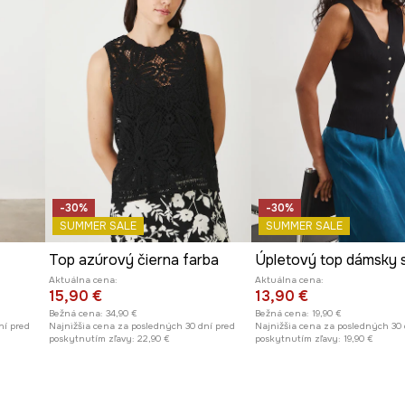
-30%
-30%
SUMMER SALE
SUMMER SALE
Top azúrový čierna farba
Aktuálna cena:
Aktuálna cena:
15,90 €
13,90 €
Bežná cena:
34,90 €
Bežná cena:
19,90 €
ní pred
Najnižšia cena za posledných 30 dní pred
Najnižšia cena za posledných 30 
poskytnutím zľavy:
22,90 €
poskytnutím zľavy:
19,90 €