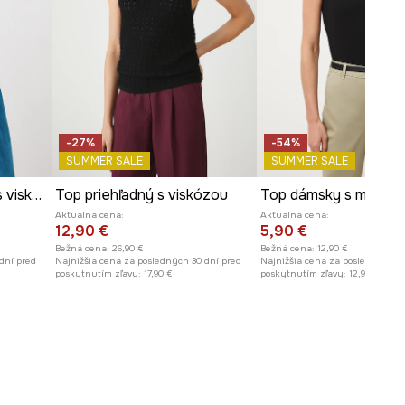
-27%
-54%
SUMMER SALE
SUMMER SALE
Úpletový top dámsky s viskózou
Top priehľadný s viskózou
Top dámsky s modal
Aktuálna cena:
Aktuálna cena:
12,90 €
5,90 €
Bežná cena:
26,90 €
Bežná cena:
12,90 €
dní pred
Najnižšia cena za posledných 30 dní pred
Najnižšia cena za posledných 30
poskytnutím zľavy:
17,90 €
poskytnutím zľavy:
12,90 €