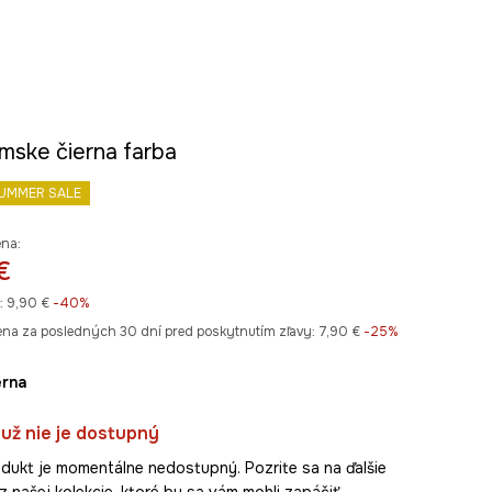
mske čierna farba
UMMER SALE
ena:
€
:
9,90 €
-40%
ena za posledných 30 dní pred poskytnutím zľavy:
7,90 €
 -25%
ierna
už nie je dostupný
dukt je momentálne nedostupný. Pozrite sa na ďalšie
z našej kolekcie, ktoré by sa vám mohli zapáčiť.