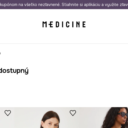
rmo od 50 €
kupónom na všetko nezľavnené. Stiahnite si aplikáciu a využite zľav
Odoslanie aj do 24 hodín
30 dní na 
a
dostupný