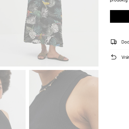
Dod
Vrá