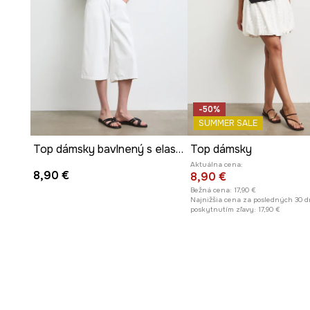
-50%
SUMMER SALE
Top dámsky bavlnený s elastanom hladký
Top dámsky
Aktuálna cena:
8,90 €
8,90 €
Bežná cena:
17,90 €
Najnižšia cena za posledných 30 d
poskytnutím zľavy:
17,90 €