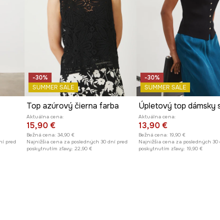
-30%
-30%
SUMMER SALE
SUMMER SALE
Top azúrový čierna farba
Aktuálna cena:
Aktuálna cena:
15,90 €
13,90 €
Bežná cena:
34,90 €
Bežná cena:
19,90 €
ní pred
Najnižšia cena za posledných 30 dní pred
Najnižšia cena za posledných 30 
poskytnutím zľavy:
22,90 €
poskytnutím zľavy:
19,90 €