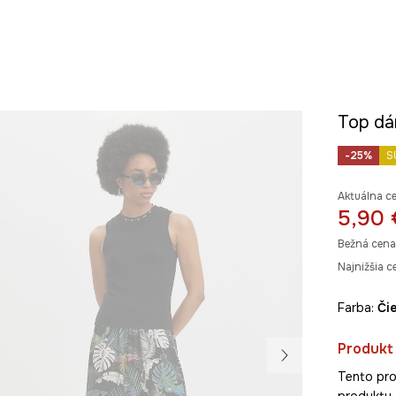
Top dá
-25%
S
Aktuálna c
5,90 
Bežná cena
Najnižšia c
Farba:
č
Produkt 
Tento pro
produkty 