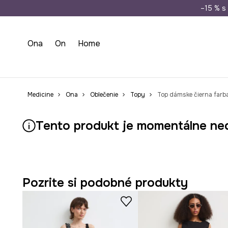
Doprava zada
–15 % s 
Ona
On
Home
Medicine
Ona
Oblečenie
Topy
Top dámske čierna farb
Tento produkt je momentálne ne
Pozrite si podobné produkty