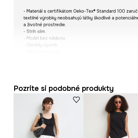
- Materiál s certifikátom Oeko-Tex® Standard 100 zaruč
textilné výrobky neobsahujú látky škodlivé a potenciál
a životné prostredie.
- Strih slim.
- Model bez rukávov.
- Okrúhly výstrih.
- Rebrovaný úplet.
- Dĺžka: 53 cm.
- Šírka v podpazuší: 36 cm.
- Veľkosti pre rozmer: S.
Pozrite si podobné produkty