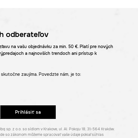
h odberateľov
zľavu na vašu objednávku za min. 50 €. Platí pre nových
výpredajoch a najnovších trendoch ani prístup k
skutočne zaujíma. Povedzte nám, je to:
Prihlásiť sa
p. z o.o. so sídlom v Krakove, ul. Al. Pokoju 18, 31-564 Kraków.
lade so zákonom môžeme spracovať vaše údaje pokiaľ súhlas