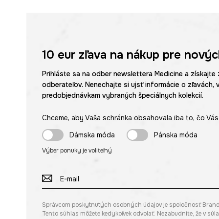
10 eur
zľava na nákup pre novýc
Prihláste sa na odber newslettera Medicine a získajte 
odberateľov. Nenechajte si ujsť informácie o zľavách, 
predobjednávkam vybraných špeciálnych kolekcií.
Chceme, aby Vaša schránka obsahovala iba to, čo Vás 
Dámska móda
Pánska móda
Výber ponuky je voliteľný
Správcom poskytnutých osobných údajov je spoločnosť Brandbq s
Tento súhlas môžete kedykoľvek odvolať. Nezabudnite, že v sú