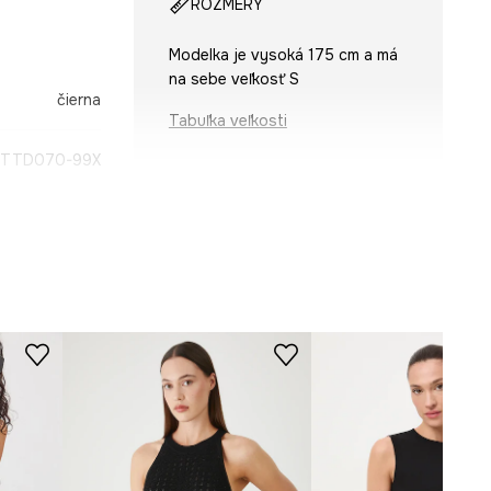
ROZMERY
Modelka je vysoká 175 cm a má
na sebe veľkosť S
čierna
Tabuľka veľkosti
-TTD070-99X