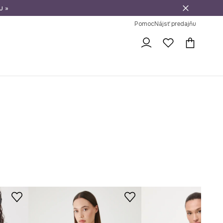
u »
vrátenie tovaru
Pomoc
Nájsť predajňu