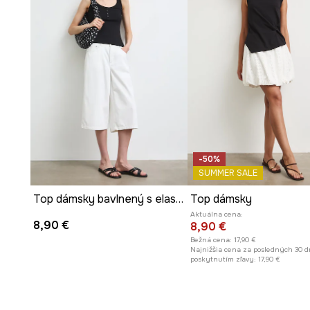
-50%
SUMMER SALE
Top dámsky bavlnený s elastanom hladký
Top dámsky
Aktuálna cena:
8,90 €
8,90 €
Bežná cena:
17,90 €
Najnižšia cena za posledných 30 d
poskytnutím zľavy:
17,90 €