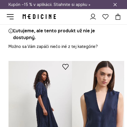
Kupón –15 % v aplikácii. Stiahnite si appku »
Doprava zadarmo od 50 €
Ľutujeme, ale tento produkt už nie je
dostupný.
Možno sa Vám zapáči niečo iné z tej kategórie?