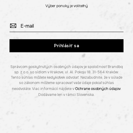
Výber ponuky je voliteľný
Prihlásiť sa
Správcom poskytnutých osobných údajov je spoločnosť Brandbq
sp. z o.o. so sídlom v Krakove, ul. Al. Pokoju 18, 31-564 Kraków.
Tento súhlas môžete kedykoľvek odvolať. Nezabudnite, že v súlade
so zákonom môžeme spracovať vaše údaje pokiaľ súhlas
neodvoláte. Viac informácií nájdete v
Ochrane osobných údajov
.
Dodávame len v rámci Slovenska.