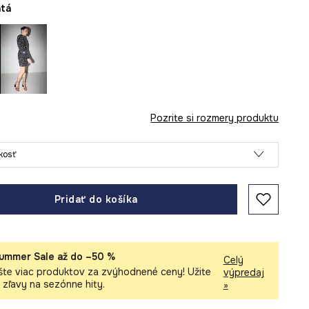
atá
Pozrite si rozmery produktu
ľkosť
Pridať do košíka
ummer Sale až do –50 %
Celý
šte viac produktov za zvýhodnené ceny! Užite
výpredaj
i zľavy na sezónne hity.
»