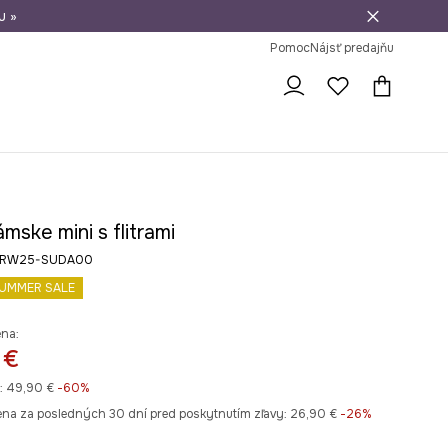
u »
vrátenie tovaru
Pomoc
Nájsť predajňu
mske mini s flitrami
ba RW25-SUDA00
UMMER SALE
ena:
 €
:
49,90 €
-60%
ena za posledných 30 dní pred poskytnutím zľavy:
26,90 €
 -26%