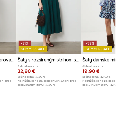
-31%
-53%
SUMMER SALE
SUMMER SALE
Šaty mini z viskózy vzorovaná
Šaty s rozšíreným strihom s ľanom
Aktuálna cena:
Aktuálna cena:
32,90 €
19,90 €
Bežná cena:
47,90 €
Bežná cena:
42,90 €
dní pred
Najnižšia cena za posledných 30 dní pred
Najnižšia cena za posledných 30
poskytnutím zľavy:
47,90 €
poskytnutím zľavy:
42,90 €