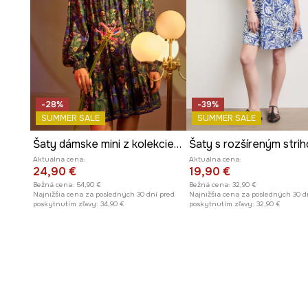
-28%
-39%
SUMMER SALE
SUMMER SALE
Šaty dámske mini z kolekcie Eviva L'arte tmavomodrá farba
Aktuálna cena:
Aktuálna cena:
24,90 €
19,90 €
Bežná cena:
54,90 €
Bežná cena:
32,90 €
Najnižšia cena za posledných 30 dní pred
Najnižšia cena za posledných 30 d
poskytnutím zľavy:
34,90 €
poskytnutím zľavy:
32,90 €