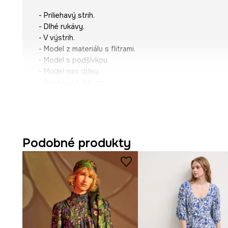
- Priliehavý strih.
- Dlhé rukávy.
- V výstrih.
- Model z materiálu s flitrami.
- Model s podšívkou.
- Model mini dĺžky.
- Šírka pása: 34 cm.
- Šírka poprsia: 41 cm.
- Dĺžka rukáva: 61 cm.
- Dĺžka: 88 cm.
- Veľkosti pre rozmer: S.
Podobné produkty