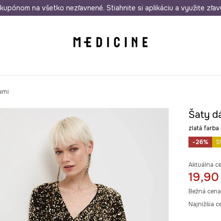
rmo od 50 €
kupónom na všetko nezľavnené. Stiahnite si aplikáciu a využite zľav
Odoslanie aj do 24 hodín
30 dní na 
rami
Šaty dá
zlatá far
-26%
S
Aktuálna c
19,90
Bežná cena
Najnižšia c