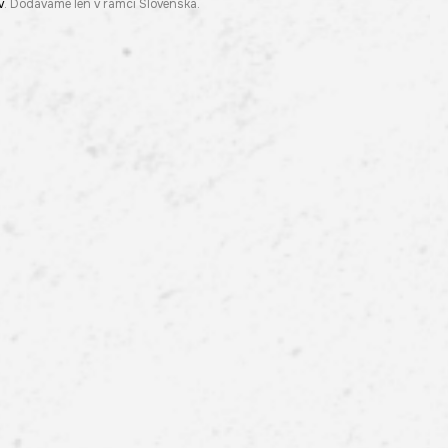
v
. Dodávame len v rámci Slovenska.