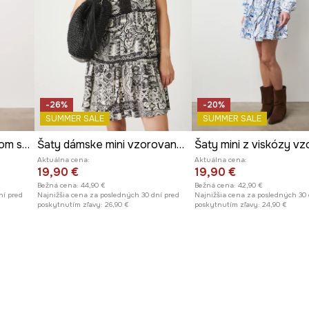
-26%
-20%
SUMMER SALE
SUMMER SALE
Šaty s rozšíreným strihom s viskózou s motívom zeleniny
Šaty dámske mini vzorované čierna farba
Aktuálna cena:
Aktuálna cena:
19,90 €
19,90 €
Bežná cena:
44,90 €
Bežná cena:
42,90 €
ní pred
Najnižšia cena za posledných 30 dní pred
Najnižšia cena za posledných 30 
poskytnutím zľavy:
26,90 €
poskytnutím zľavy:
24,90 €