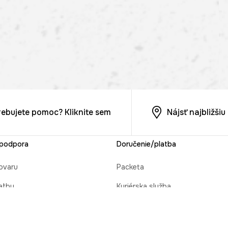
rebujete pomoc? Kliknite sem
Nájsť najbližši
 podpora
Doručenie/platba
ovaru
Packeta
atby
Kuriérska služba
cie objednávky
Osobný odber v predajni MEDIC
 darček
Platba na dobierku