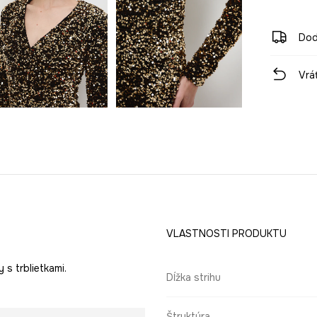
Dod
Vrá
VLASTNOSTI PRODUKTU
 s trblietkami.
Dĺžka strihu
Štruktúra