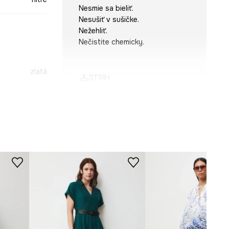
Nesmie sa bieliť.
Nesušiť v sušičke.
Nežehliť.
Nečistite chemicky.
zlatá
STRIH
SUDA00-GLX
Rukáv
:
dlhý
Výstrih
:
V výstrih
Typ rukáva
:
priliehavý
Strih modelu
:
priliehavý
ROZMERY
Pozrite si rozmery produktu