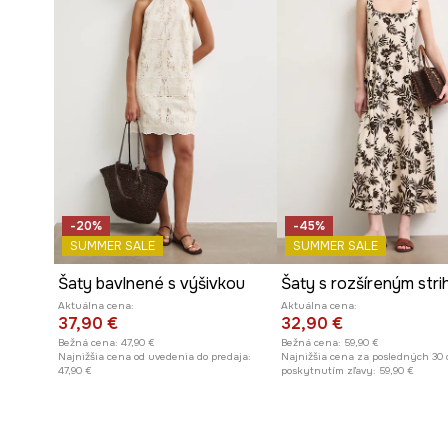
-20%
-45%
SUMMER SALE
SUMMER SALE
Šaty bavlnené s výšivkou
Aktuálna cena:
Aktuálna cena:
37,90 €
32,90 €
Bežná cena:
47,90 €
Bežná cena:
59,90 €
Najnižšia cena od uvedenia do predaja:
Najnižšia cena za posledných 30 
47,90 €
poskytnutím zľavy:
59,90 €