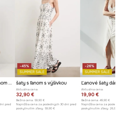
-45%
-26%
SUMMER SALE
SUMMER SALE
Šaty s rozšíreným strihom s ľanom
šaty s ľanom s výšivkou
Aktuálna cena:
Aktuálna cena:
32,90 €
19,90 €
Bežná cena:
59,90 €
Bežná cena:
49,90 €
dní pred
Najnižšia cena za posledných 30 dní pred
Najnižšia cena za posledných 30 
poskytnutím zľavy:
59,90 €
poskytnutím zľavy:
26,90 €