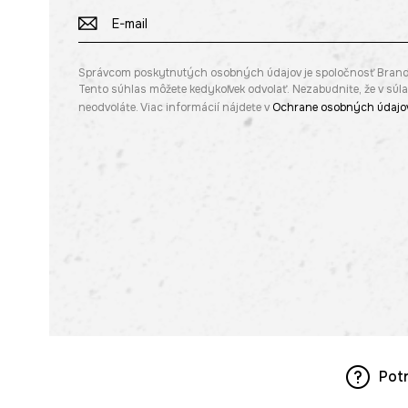
Správcom poskytnutých osobných údajov je spoločnosť Brandbq s
Tento súhlas môžete kedykoľvek odvolať. Nezabudnite, že v sú
neodvoláte. Viac informácií nájdete v
Ochrane osobných údajo
Pot