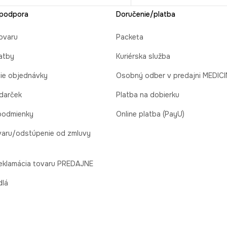
 podpora
Doručenie/platba
ovaru
Packeta
atby
Kuriérska služba
cie objednávky
Osobný odber v predajni MEDIC
 darček
Platba na dobierku
podmienky
Online platba (PayU)
varu/odstúpenie od zmluvy
reklamácia tovaru PREDAJNE
dlá