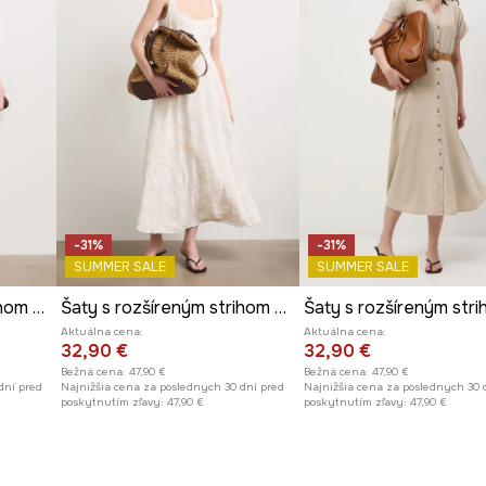
-31%
-31%
SUMMER SALE
SUMMER SALE
Šaty s rozšíreným strihom s ľanom s motívom zeleniny
Šaty s rozšíreným strihom s prímesou ľanu
Aktuálna cena:
Aktuálna cena:
32,90 €
32,90 €
Bežná cena:
47,90 €
Bežná cena:
47,90 €
dní pred
Najnižšia cena za posledných 30 dní pred
Najnižšia cena za posledných 30 
poskytnutím zľavy:
47,90 €
poskytnutím zľavy:
47,90 €