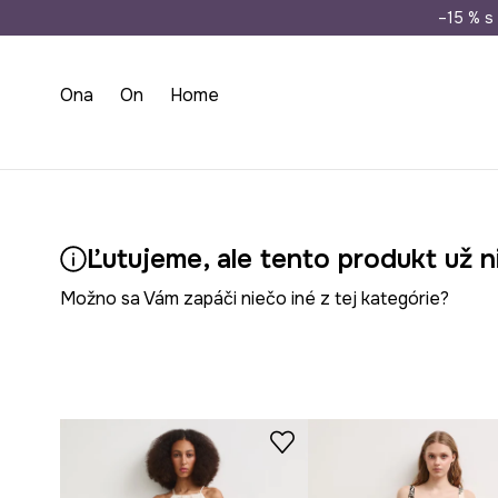
Doprava zada
–15 % s 
Ona
On
Home
Ľutujeme, ale tento produkt už n
Možno sa Vám zapáči niečo iné z tej kategórie?