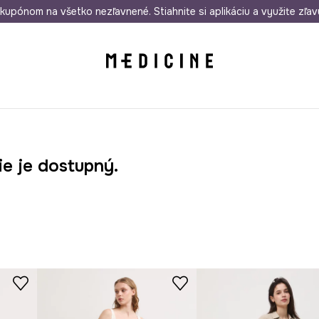
rmo od 50 €
kupónom na všetko nezľavnené. Stiahnite si aplikáciu a využite zľav
Odoslanie aj do 24 hodín
30 dní na 
ie je dostupný.