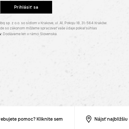
Prihlásiť sa
p. z o.o. so sídlom v Krakove, ul. Al. Pokoju 18, 31-564 Kraków.
lade so zákonom môžeme spracovať vaše údaje pokiaľ súhlas
v
. Dodávame len v rámci Slovenska.
rebujete pomoc? Kliknite sem
Nájsť najbližši