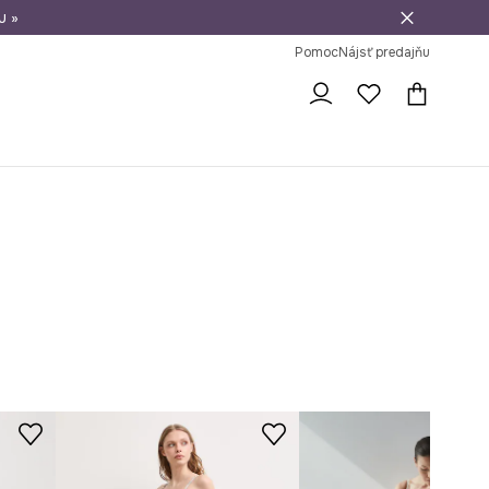
u »
vrátenie tovaru
Pomoc
Nájsť predajňu