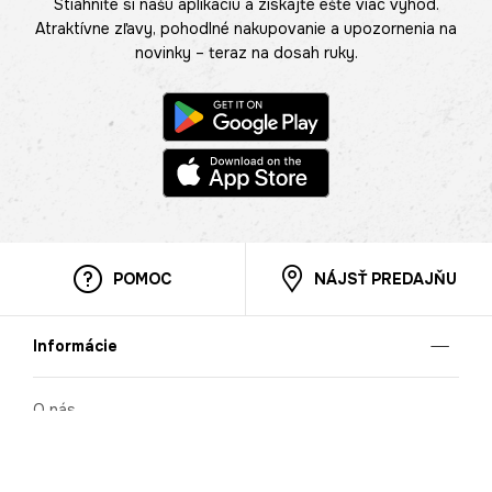
Stiahnite si našu aplikáciu a získajte ešte viac výhod.
Atraktívne zľavy, pohodlné nakupovanie a upozornenia na
novinky – teraz na dosah ruky.
POMOC
NÁJSŤ PREDAJŇU
Informácie
O nás
Mobilná apilkácia