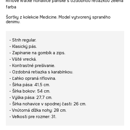
Rifľové krátke nohavice pánske s ozdobnou retiazkou zelená
farba
Šortky z kolekcie Medicine. Model vytvorený spraného
denimu.
- Strih regular.
- Klasický pás.
- Zapínanie na gombík a zips.
- Všité vrecká.
- Kontrastné prešívanie.
- Ozdobná retiazka s karabínkou.
- Ľahko opraná riflovina.
- Šírka pása: 41,5 cm.
- Šírka bokov: 54 cm.
- Výška pása: 27,7 cm.
- Šírka nohavice v spodnej časti: 26 cm.
- Vnútorná dĺžka nohy: 28 cm.
- Veľkosti pre rozmer: 31.