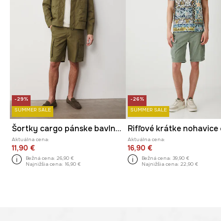
-29%
-26%
SUMMER SALE
SUMMER SALE
Šortky cargo pánske bavlnené
Aktuálna cena:
Aktuálna cena:
11,90 €
16,90 €
Bežná cena:
26,90 €
Bežná cena:
39,90 €
Najnižšia cena:
16,90 €
Najnižšia cena:
22,90 €