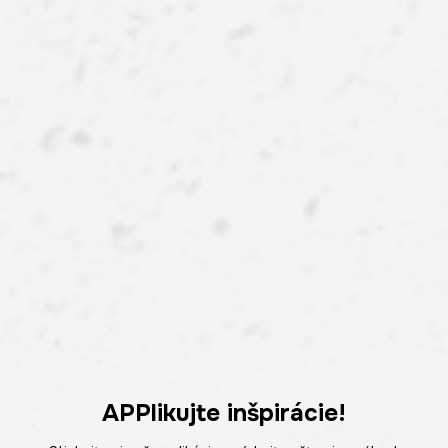
APPlikujte inšpirácie!