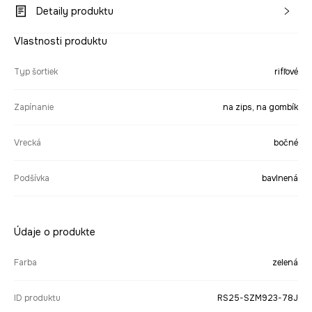
Detaily produktu
Vlastnosti produktu
Typ šortiek
rifľové
Zapínanie
na zips, na gombík
Vrecká
bočné
Podšívka
bavlnená
Údaje o produkte
Farba
zelená
ID produktu
RS25-SZM923-78J