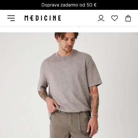
Doprava zadarmo od 50 €
Medicine
On
Oblečenie
Kraťasy