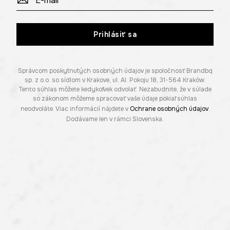
Prihlásiť sa
Správcom poskytnutých osobných údajov je spoločnosť Brandbq
sp. z o.o. so sídlom v Krakove, ul. Al. Pokoju 18, 31-564 Kraków.
Tento súhlas môžete kedykoľvek odvolať. Nezabudnite, že v súlade
so zákonom môžeme spracovať vaše údaje pokiaľ súhlas
neodvoláte. Viac informácií nájdete v
Ochrane osobných údajov
.
Dodávame len v rámci Slovenska.