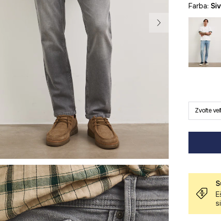
Farba:
si
Zvoľte ve
S
E
s