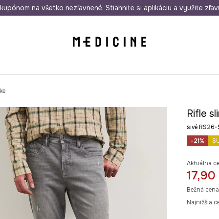
rmo od 50 €
kupónom na všetko nezľavnené. Stiahnite si aplikáciu a využite zľav
Odoslanie aj do 24 hodín
30 dní na 
ske
Rifle s
sivé RS26
-21%
S
Aktuálna c
17,90
Bežná cena
Najnižšia c