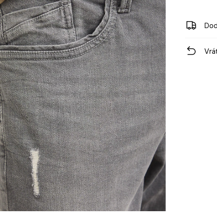
Dod
Vrá