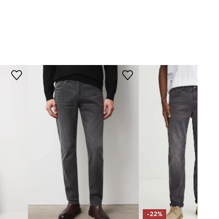
sivá
STRIH
-SJM801-90J
Driek
:
regular waist
Strih riflí
:
slim fit
ROZMERY
Vnútorná dĺžka nohavíc
:
76 cm
Šírka nohavíc na spodku
:
16,6
cm
Rozmery uvedené pre veľkosť
:
31.
Šírka v páse
:
42,3 cm
Výška sedu
:
28,7 cm
Šírka v bokoch
:
51,2 cm
Model je vysoký 188 cm a má na
-22%