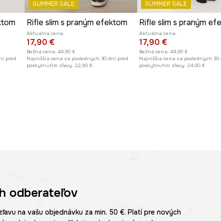
SUMMER SALE
SUMMER SALE
ektom
Rifle slim s praným efektom
Rifle slim s praným ef
Aktuálna cena:
Aktuálna cena:
17,90 €
17,90 €
Bežná cena:
44,90 €
Bežná cena:
44,90 €
ní pred
Najnižšia cena za posledných 30 dní pred
Najnižšia cena za posledných 30 
poskytnutím zľavy:
22,90 €
poskytnutím zľavy:
24,90 €
h odberateľov
zľavu na vašu objednávku za min. 50 €. Platí pre nových