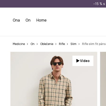
Doprava zada
–15 % s 
Ona
On
Home
Medicine
On
Oblečenie
Rifle
Slim
Rifle slim fit pán
Video