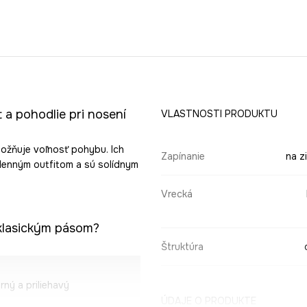
 a pohodlie pri nosení
VLASTNOSTI PRODUKTU
možňuje voľnosť pohybu. Ich
Zapínanie
na z
denným outfitom a sú solídnym
Vrecká
 klasickým pásom?
Štruktúra
ný a priliehavý
ÚDAJE O PRODUKTE