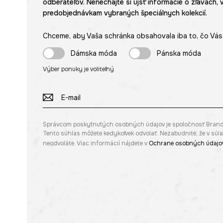
odberateľov. Nenechajte si ujsť informácie o zľavách, 
predobjednávkam vybraných špeciálnych kolekcií.
Chceme, aby Vaša schránka obsahovala iba to, čo Vás 
Dámska móda
Pánska móda
Výber ponuky je voliteľný
Správcom poskytnutých osobných údajov je spoločnosť Brandbq s
Tento súhlas môžete kedykoľvek odvolať. Nezabudnite, že v sú
neodvoláte. Viac informácií nájdete v
Ochrane osobných údajo