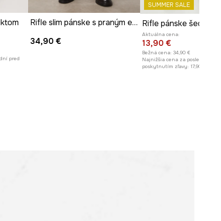
sebe veľkosť 31
SUMMER SALE
ektom
Rifle slim pánske s praným efektom
Rifle pánske šedá fa
Pozrite si rozmery produktu
Aktuálna cena:
34,90 €
13,90 €
Bežná cena:
34,90 €
dní pred
Najnižšia cena za posledných 30
poskytnutím zľavy:
17,90 €