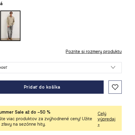
vá
Pozrite si rozmery produktu
ľkosť
Pridať do košíka
ummer Sale až do –50 %
Celý
šte viac produktov za zvýhodnené ceny! Užite
výpredaj
i zľavy na sezónne hity.
»