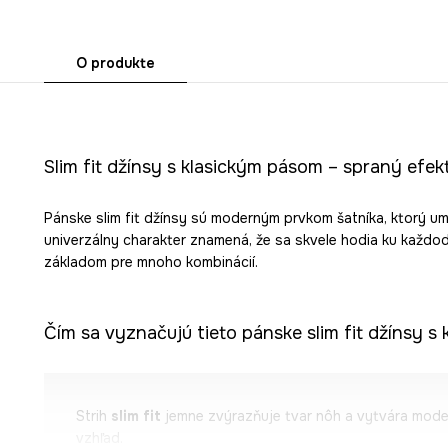
O produkte
Slim fit džínsy s klasickým pásom – spraný efekt
Pánske slim fit džínsy sú moderným prvkom šatníka, ktorý u
univerzálny charakter znamená, že sa skvele hodia ku každo
základom pre mnoho kombinácií.
Čím sa vyznačujú tieto pánske slim fit džínsy s
Strih
slim fit
jemne zvýrazňuje tvar nôh a vytvára moder
vzhľad.