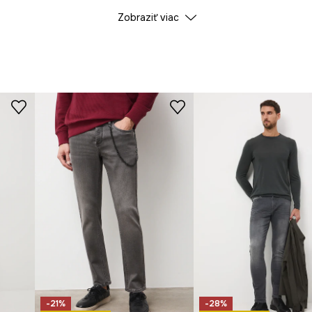
Zobraziť viac
odzenú líniu
Farba
postavu a hodia sa k
ID produktu
RS26
Výrobca
ruje pružnosť a
nné obliekanie a
chovanie drobností.
yk a priedušná, čo
ny nádych.
-21%
-28%