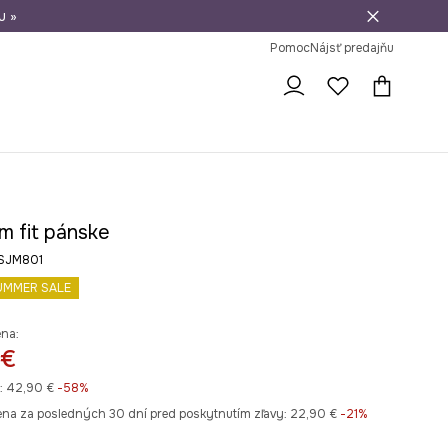
u »
vrátenie tovaru
Pomoc
Nájsť predajňu
lim fit pánske
-SJM801
UMMER SALE
ena:
 €
:
42,90 €
-58%
ena za posledných 30 dní pred poskytnutím zľavy:
22,90 €
 -21%