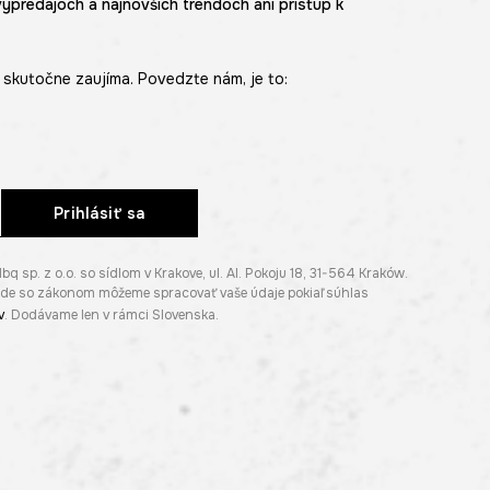
výpredajoch a najnovších trendoch ani prístup k
skutočne zaujíma. Povedzte nám, je to:
Prihlásiť sa
p. z o.o. so sídlom v Krakove, ul. Al. Pokoju 18, 31-564 Kraków.
lade so zákonom môžeme spracovať vaše údaje pokiaľ súhlas
v
. Dodávame len v rámci Slovenska.