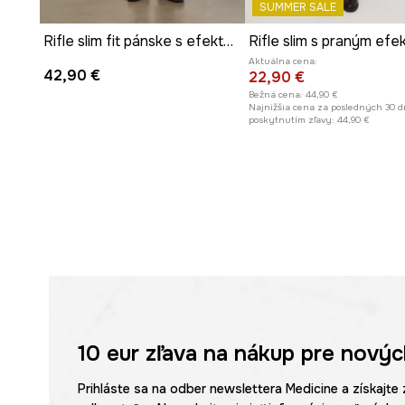
SUMMER SALE
Rifle slim fit pánske s efektom prania
Rifle slim s praným ef
Aktuálna cena:
42,90 €
22,90 €
Bežná cena:
44,90 €
Najnižšia cena za posledných 30 d
poskytnutím zľavy:
44,90 €
10 eur
zľava na nákup pre novýc
Prihláste sa na odber newslettera Medicine a získajte 