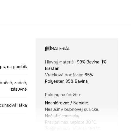
MATERIÁL
Hlavný materiál
:
99% Bavlna, 1%
ips, na gombík
Elastan
Vrecková podšívka
:
65%
Polyester, 35% Bavlna
bočné, zadné,
zásuvné
Pokyny na údržbu
:
Nechlórovať / Nebieliť.
džínsová látka
Nesušiť v bubnovej sušičke.
Nečistiť chemicky.
Prať pri max. teplote 30 °C.
Žehliť pri max. teplote 150 °C.