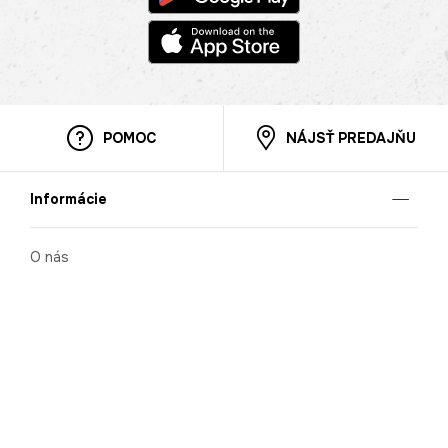
POMOC
NÁJSŤ PREDAJŇU
Informácie
O nás
Mobilná apilkácia
Pravidlá pre prezentovanie tovaru
Blog
Kontaktné údaje
Bezpečnosť