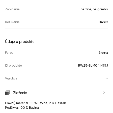
Zapínanie
na zips, na gombík
Rozlíšenie
BASIC
Údaje o produkte
Farba
čierna
ID produktu
RW25-SJM041-99J
Výrobca
Zloženie
Hlavný materiál: 98 % Bavlna, 2 % Elastan
Podšívka: 100 % Bavlna