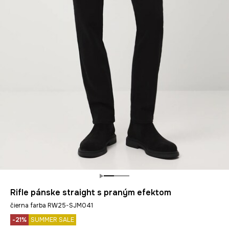
Rifle pánske straight s praným efektom
čierna farba RW25-SJM041
-21%
SUMMER SALE