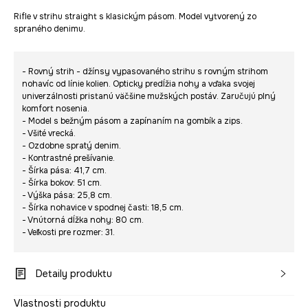
Rifle v strihu straight s klasickým pásom. Model vytvorený zo
spraného denimu.
- Rovný strih - džínsy vypasovaného strihu s rovným strihom
nohavíc od línie kolien. Opticky predĺžia nohy a vďaka svojej
univerzálnosti pristanú väčšine mužských postáv. Zaručujú plný
komfort nosenia.
- Model s bežným pásom a zapínaním na gombík a zips.
- Všité vrecká.
- Ozdobne spratý denim.
- Kontrastné prešívanie.
- Šírka pása: 41,7 cm.
- Šírka bokov: 51 cm.
- Výška pása: 25,8 cm.
- Šírka nohavice v spodnej časti: 18,5 cm.
- Vnútorná dĺžka nohy: 80 cm.
- Veľkosti pre rozmer: 31.
Detaily produktu
Vlastnosti produktu