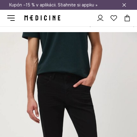
Kupón –15 % v aplikácii. Stiahnite si appku »
Doprava zadarmo od 50 €
Medicine
On
Oblečenie
Rifle
Straight