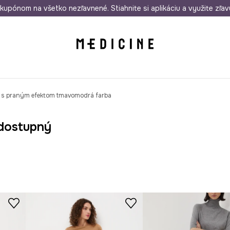
rmo od 50 €
kupónom na všetko nezľavnené. Stiahnite si aplikáciu a využite zľav
Odoslanie aj do 24 hodín
30 dní na 
it s praným efektom tmavomodrá farba
dostupný