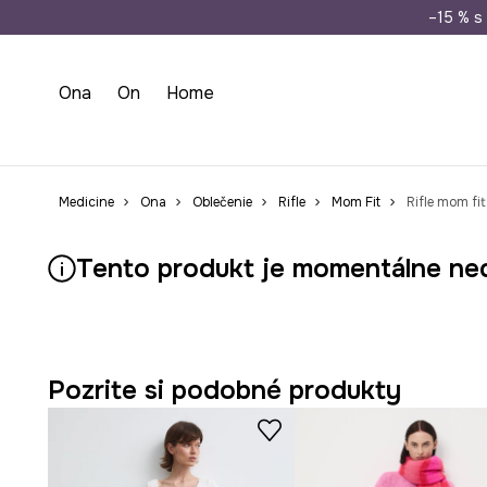
Doprava zada
–15 % s 
Ona
On
Home
Medicine
Ona
Oblečenie
Rifle
Mom Fit
Rifle mom f
Tento produkt je momentálne ne
Pozrite si podobné produkty