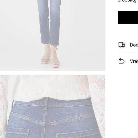
Dod
Vrá