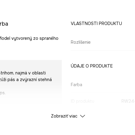
rba
VLASTNOSTI PRODUKTU
. Model vytvorený zo spraného
Rozlíšenie
ÚDAJE O PRODUKTE
strihom, najmä v oblasti
zúži pás a zvýrazní stehná
Farba
ps.
ID produktu
RW24
Zobraziť viac