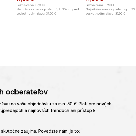
Bežná cena:
37,90 €
Bežná cena:
37,90 €
Najnižšia cena za posledných 30 dní pred
Najnižšia cena za posledných 30 
poskytnutím zľavy:
37,90 €
poskytnutím zľavy:
37,90 €
h odberateľov
zľavu na vašu objednávku za min. 50 €. Platí pre nových
výpredajoch a najnovších trendoch ani prístup k
skutočne zaujíma. Povedzte nám, je to: