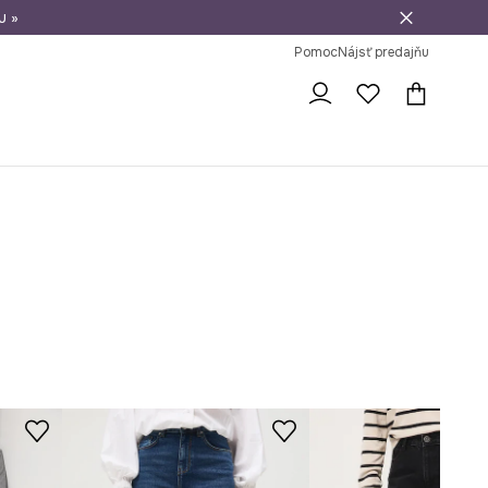
u »
vrátenie tovaru
Pomoc
Nájsť predajňu