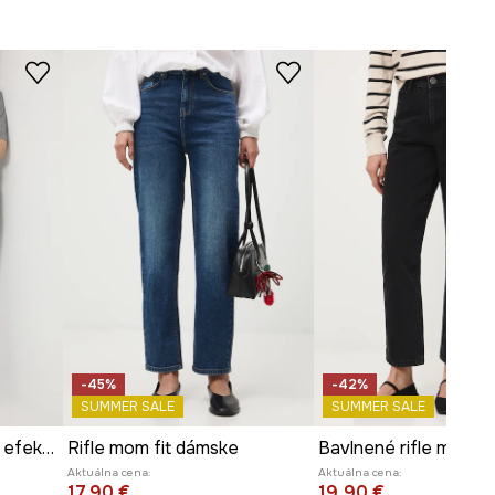
-45%
-42%
SUMMER SALE
SUMMER SALE
Rifle mom fit s praným efektom
Rifle mom fit dámske
Aktuálna cena:
Aktuálna cena:
17,90 €
19,90 €