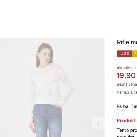
Rifle 
-42%
S
Aktuálna c
19,90
Bežná cena
Najnižšia c
Farba:
t
Produkt 
Tento pro
produkty 