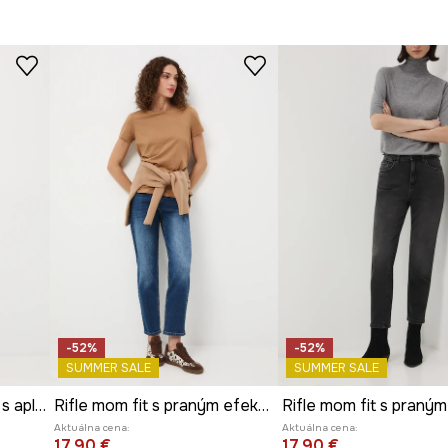
-52%
-52%
SUMMER SALE
SUMMER SALE
Bavlnené rifle mama fit s aplikáciou
Rifle mom fit s praným efektom
Aktuálna cena:
Aktuálna cena:
17,90 €
17,90 €