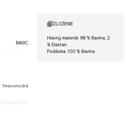
ZLOŽENIE
Hlavný materiál: 98 % Bavlna, 2
BASIC
% Elastan
Podšívka: 100 % Bavlna
tmavomodrá
-SJD040-59J