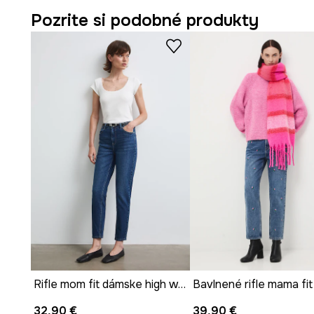
- Šírka nohavice v spodnej časti: 17,5 cm.
Pozrite si podobné produkty
- Vnútorná dĺžka nohy: 72 cm.
- Veľkosti pre rozmer: 36.
Rifle mom fit dámske high waist hladké
32,90 €
39,90 €