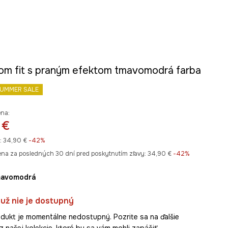
mom fit s praným efektom tmavomodrá farba
UMMER SALE
ena:
 €
:
34,90 €
-42%
ena za posledných 30 dní pred poskytnutím zľavy:
34,90 €
 -42%
mavomodrá
už nie je dostupný
dukt je momentálne nedostupný. Pozrite sa na ďalšie
z našej kolekcie, ktoré by sa vám mohli zapáčiť.