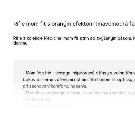
Rifle mom fit s praným efektom tmavomodrá fa
Rifle z kolekcie Medicine, mom fit strih so zvýšeným pásom
denimu.
- Mom fit strih - vintage inšpirované džínsy s voľnejším 
bokov a mierne zúženými nohami. Strih mom fit opticky 
pri zachovaní komfortu nosenia.
- Model so zvýšeným pásom a zapínaním na gombík a zi
- Všité vrecká.
- Kontrastné prešívanie.
- Ozdobne spratý denim.
- Šírka pása: 35 cm.
- Šírka bokov: 48 cm.
- Výška pása: 27 cm.