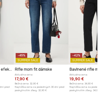
-45%
-42%
SUMMER SALE
SUMMER SALE
Rifle mom fit s praným efektom
Rifle mom fit dámske
Aktuálna cena:
Aktuálna cena:
17,90 €
19,90 €
Bežná cena:
32,90 €
Bežná cena:
34,90 €
dní pred
Najnižšia cena za posledných 30 dní pred
Najnižšia cena za posledných 30
poskytnutím zľavy:
32,90 €
poskytnutím zľavy:
34,90 €