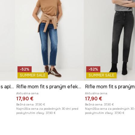
-52%
-52%
SUMMER SALE
SUMMER SALE
Bavlnené rifle mama fit s aplikáciou
Rifle mom fit s praným efektom
Aktuálna cena:
Aktuálna cena:
17,90 €
17,90 €
Bežná cena:
37,90 €
Bežná cena:
37,90 €
Najnižšia cena za posledných 30 dní pred
Najnižšia cena za posledných 30 
poskytnutím zľavy:
37,90 €
poskytnutím zľavy:
37,90 €