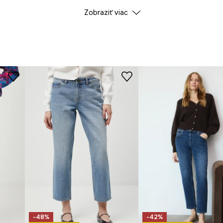
Zobraziť viac
ID produktu
RW25
Výrobca
-48%
-42%