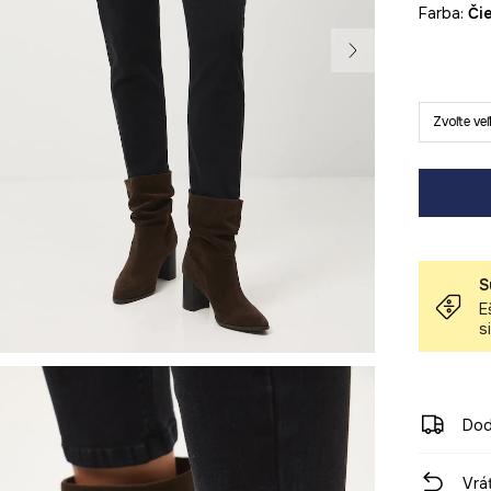
Farba:
č
Zvoľte ve
S
E
s
Dod
Vrá