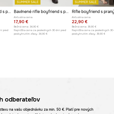
SUMMER SALE
SUMMER SALE
Bavlnené rifle boyfriend s praným efektom
Bavlnené rifle boyfriend s praným efektom
Aktuálna cena:
Aktuálna cena:
17,90 €
22,90 €
Bežná cena:
34,90 €
Bežná cena:
39,90 €
ní pred
Najnižšia cena za posledných 30 dní pred
Najnižšia cena za posledných 30 
poskytnutím zľavy:
34,90 €
poskytnutím zľavy:
39,90 €
h odberateľov
zľavu na vašu objednávku za min. 50 €. Platí pre nových