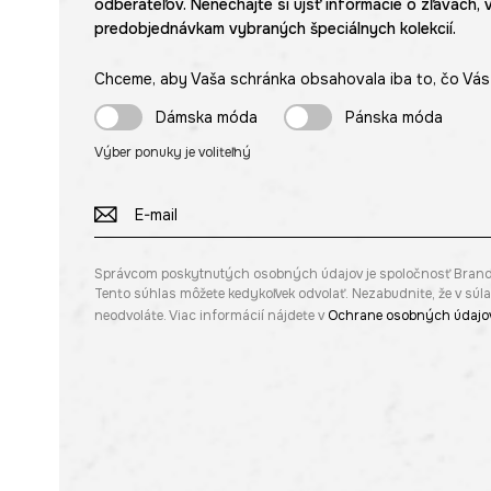
odberateľov. Nenechajte si ujsť informácie o zľavách, 
predobjednávkam vybraných špeciálnych kolekcií.
Chceme, aby Vaša schránka obsahovala iba to, čo Vás 
Dámska móda
Pánska móda
Výber ponuky je voliteľný
Správcom poskytnutých osobných údajov je spoločnosť Brandbq s
Tento súhlas môžete kedykoľvek odvolať. Nezabudnite, že v sú
neodvoláte. Viac informácií nájdete v
Ochrane osobných údajo