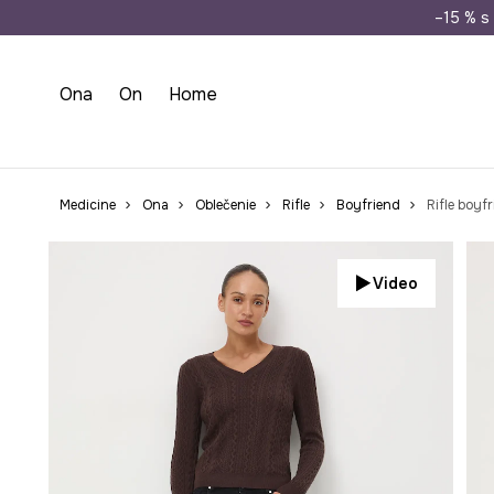
Doprava zada
–15 % s 
Ona
On
Home
Medicine
Ona
Oblečenie
Rifle
Boyfriend
Rifle boyf
Video