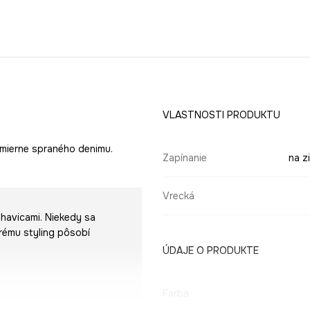
VLASTNOSTI PRODUKTU
 mierne spraného denimu.
Zapínanie
na z
Vrecká
ohavicami. Niekedy sa
orému styling pôsobí
ÚDAJE O PRODUKTE
Farba