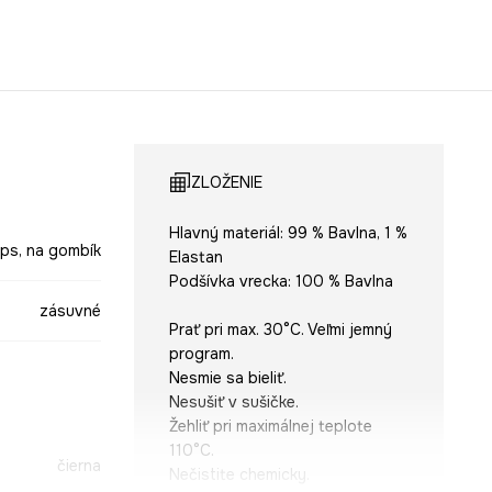
ZLOŽENIE
Hlavný materiál: 99 % Bavlna, 1 %
ips, na gombík
Elastan
Podšívka vrecka: 100 % Bavlna
zásuvné
Prať pri max. 30°C. Veľmi jemný
program.
Nesmie sa bieliť.
Nesušiť v sušičke.
Žehliť pri maximálnej teplote
110°C.
čierna
Nečistite chemicky.