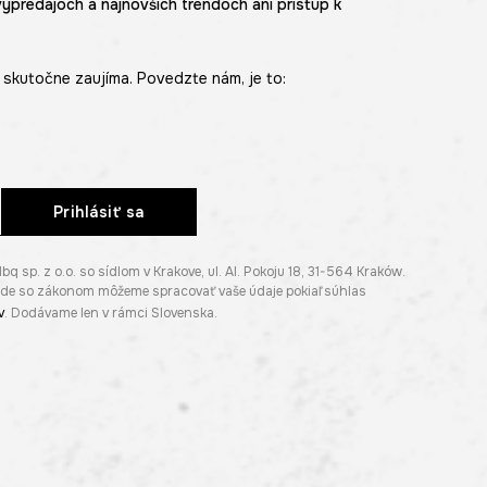
výpredajoch a najnovších trendoch ani prístup k
skutočne zaujíma. Povedzte nám, je to:
Prihlásiť sa
p. z o.o. so sídlom v Krakove, ul. Al. Pokoju 18, 31-564 Kraków.
lade so zákonom môžeme spracovať vaše údaje pokiaľ súhlas
v
. Dodávame len v rámci Slovenska.