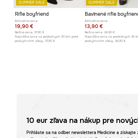
SUMMER SALE
SUMMER SALE
Rifle boyfriend
Aktuálna cena:
Aktuálna cena:
19,90 €
13,90 €
Bežná cena:
37,90 €
Bežná cena:
34,90 €
Najnižšia cena za posledných 30 dní pred
Najnižšia cena za posledných 30 d
poskytnutím zľavy:
37,90 €
poskytnutím zľavy:
34,90 €
10 eur
zľava na nákup pre novýc
Prihláste sa na odber newslettera Medicine a získajte 