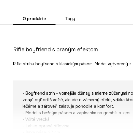
O produkte
Tagy
Rifle boyfriend s praným efektom
Rifle strihu boyfriend s klasickým pásom. Model vytvorený z
- Boyfriend strih - voľnejšie džínsy s mierne zúženými n
zdajú byť príliš veľké, ale ide o zámerný efekt, vďaka kt
ležérne a zároveň zaisťuje pohodlie a komfort.
- Model s bežným pásom a zapínaním na gombík a zips.
- Všité vrecká.
- Ľahko opraná riflovina.
- Šírka pása: 37 cm.