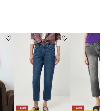
-SJD805-99J
STRIH
Driek
:
regular waist
Strih riflí
:
boyfriend
ROZMERY
Pozrite si rozmery produktu
-48%
-60%