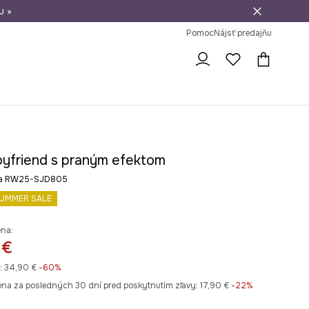
u »
vrátenie tovaru
Pomoc
Nájsť predajňu
boyfriend s praným efektom
rba RW25-SJD805
UMMER SALE
ena:
 €
:
34,90 €
-60%
ena za posledných 30 dní pred poskytnutím zľavy:
17,90 €
 -22%