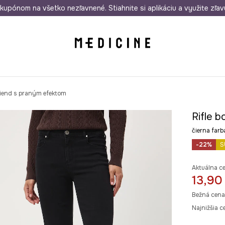
rmo od 50 €
kupónom na všetko nezľavnené. Stiahnite si aplikáciu a využite zľav
Odoslanie aj do 24 hodín
30 dní na 
riend s praným efektom
Rifle 
čierna fa
-22%
S
Aktuálna c
13,90
Bežná cena
Najnižšia c