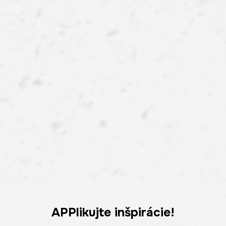
APPlikujte inšpirácie!