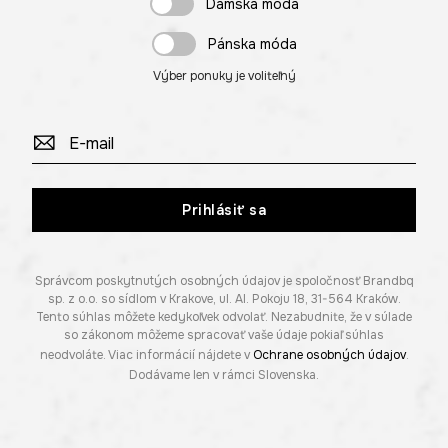
Dámska móda
Pánska móda
Výber ponuky je voliteľný
Prihlásiť sa
Správcom poskytnutých osobných údajov je spoločnosť Brandbq
sp. z o.o. so sídlom v Krakove, ul. Al. Pokoju 18, 31-564 Kraków.
Tento súhlas môžete kedykoľvek odvolať. Nezabudnite, že v súlade
so zákonom môžeme spracovať vaše údaje pokiaľ súhlas
neodvoláte. Viac informácií nájdete v
Ochrane osobných údajov
.
Dodávame len v rámci Slovenska.