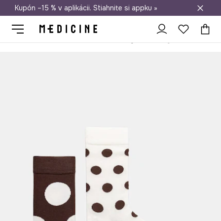
Kupón –15 % v aplikácii. Stiahnite si appku »
Doprava zadarmo od 50 €
Medicine
Ona
Oblečenie
Ponožky
Ponožky dámske 2-pak