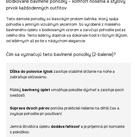
Bodkované bavlnené ponožky – komfort nosenia a štýlový
prvok každodenných outfitov
Tieto dámske ponožky sú klasickým prvkom šatníka, ktorý spája
pohodlie s jemným vizuálnym akcentom. Sú vyrobené z mäkkého
bavlneného úpletu s bodkovaným vzorom a zaručujú pohodlie počas
celého dňa. Tento ležérny doplnok sa dokonale hodí k rôznym štýlom,
od ležérnych až po tie s nádychom elegancie.
Čím sa vyznačujú tieto bavlnené ponožky (2-balenie)?
Dĺžka do polovice lýtok
zaisťuje stabilné držanie na nohe a
zabraňuje skĺzavaniu.
Mäkký
bavlnený úplet
umožňuje pokožke dýchať a zaisťuje pocit
sviežosti.
Súprava dvoch párov
ponúka praktické riešenie na dlhší čas a
zvyšuje pohodlie pri používaní.
Jemná štruktúra úpletu
dodáva ľahkosť
a je príjemná pri kontakte
s pokožkou.