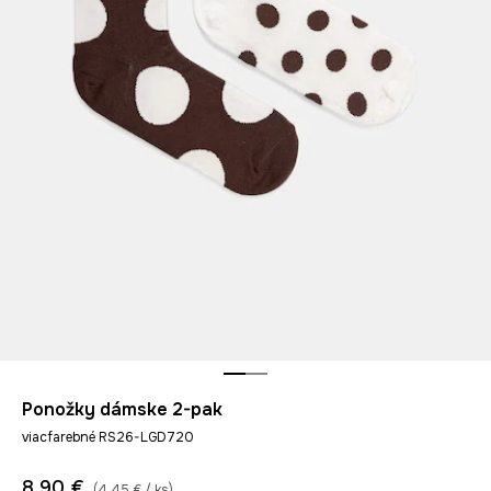
Ponožky dámske 2-pak
viacfarebné RS26-LGD720
8,90 €
(4,45 € / ks)