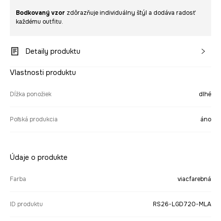
Bodkovaný vzor
zdôrazňuje individuálny štýl a dodáva radosť
každému outfitu.
Detaily produktu
Vlastnosti produktu
Dĺžka ponožiek
dlhé
Poľská produkcia
áno
Údaje o produkte
Farba
viacfarebná
ID produktu
RS26-LGD720-MLA